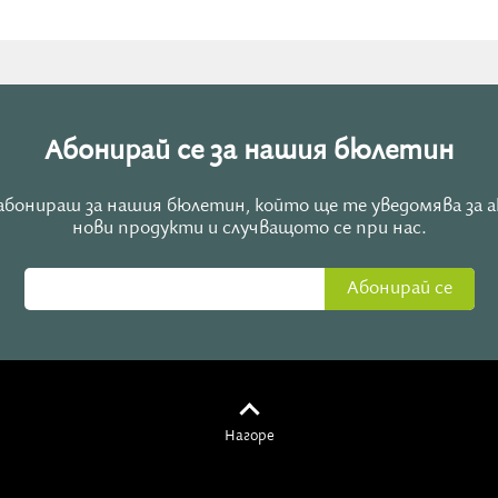
ат петък, събота и неделя, а най-благоприятни -
Абонирай се за нашия бюлетин
е абонираш за нашия бюлетин, който ще те уведомява за 
нови продукти и случващото се при нас.
Абонирай се
Нагоре