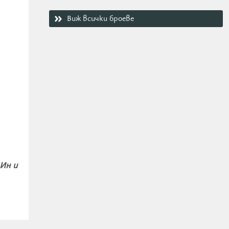
Виж всички броеве
 Ин и
я