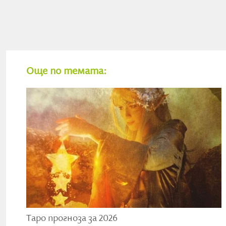
уязвими и може да събуди наши вътрешни съпротиви
всички сме отражения един на друг.
На изображението се вижда лъв и нежна девойка, кои
отпуснати - макар и толкова различни по характер, 
Още по темата:
има два каменни лъва с две колони, на които са изпис
зодиакалния знак Лъв.
Днес е ден, в който ще търсим баланс между себе си
значима връзка с някого, с когото се познаваме от
ни вдъхнови, така и да натисне болезнени бутони, защ
свалим защитите си. Във връзките си сме отразени к
нямаме достъп, когато сме сами.
Седмицата 1-7 юни
Тази седмица започва леко и оптимистично, но с нап
предизвикателен. Присъства една карта от Голяма
хората на преден план. Преобладаващи бои са Земят
Таро прогноза за 2026