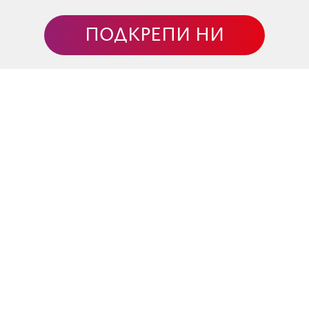
. Напомня ни, че разделението е само илюзия - всъщнос
ПОДКРЕПИ НИ
то са се сгушили един в друг и изглеждат напълно
те са намерили баланса помежду си и се допълват. Зад т
ани символа на огъня – триъгълник с върха нагоре - и
 и отсрещния. Тази карта носи възможност за поява на н
 предишни животи и имаме нещо за довършване. Може какт
ото за да допуснем някого близо до себе си, се налага да
ато в огледало, в което виждаме части от себе си, до к
редването й се появява напрежение и уикендът е
та Аркана, която поставя отношенията и обменът меж
а (материализация) и Огънят (напрежение) с по двама