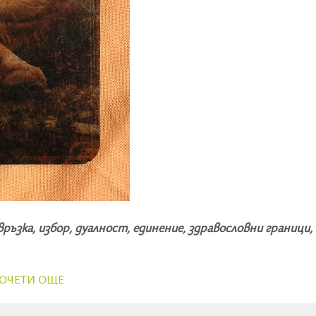
ръзка, избор, дуалност, единение, здравословни граници,
ъзнавания, голямата картина
ОЧЕТИ ОЩЕ
ие, картата на Любовта носи усещане за съдбовност. Т
ето не винаги е лесно, защото ни кара да се чувстваме