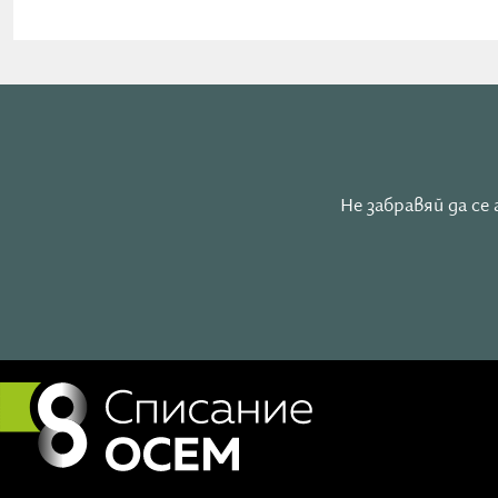
представители. Най-предизвикателни дни се очертав
понеделник, сряда и четвъртък.
Не забравяй да с