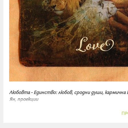
Любовта - Единство: любов, сродни души, кармична в
Ян, проекции
Голяма Аркана - дълготрайно влияние, генерални ос
ПР
За разлика от вчерашното леко и пърхащо настроен
изисква от нас да се отворим на по-дълбоко ниво, ко