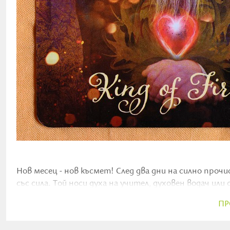
Нов месец - нов късмет! След два дни на силно прочи
със сила. Той носи духа на учител, духовен водач ил
напътства и окриля околните чрез собствения си п
ПР
На картината се вижда възрастен мъдрец с дълга бяла