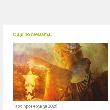
главата му има златен кръг, подобен на слънчеви лъ
излъчва мека светлина и слънчеви зайчета наоколо.
Днес е ден, изпълнен със сила, в който нашият опит
творческия си заряд. Подходящо време е за развиван
обучение или преподаване. Важно е също така да не 
Още по темата:
подходи. Може да срещнем мъж, който носи чертите 
проводник.
Седмицата 29 юни - 5 юли
Започва една изключително трудна седмица – не сам
Меркурий обръща хода си от 29 юни до 23 юли, задей
освобождаване от ненужното. Присъстват две карти
пречистване и преобразяване. Преобладаващата боя 
се прояви както в напрежение, така и във вдъхнове
четвъртък, петък и неделя, а единственият по-благ
Таро прогноза за 2026