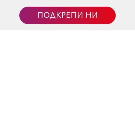
чи. Над ръцете му се издига светлинна форма на сърце, к
ПОДКРЕПИ НИ
 и мъдрост ще ни водят, за да можем да разгърнем
е на замислите и начинанията ни, за започване на някакв
станем прекалено строги и да сме отворени към нови
на Краля на Огъня, или ние самите да бъдем техен
о че във вторник предстои Пълнолунието в Козирог, но 
ствайки време на безредие, преразглеждане на миналото 
 от Голямата Аркана, свързани с дълбоко разтърсване,
е Огънят, също известен със силния си заряд, който мож
ние. Най-трудни се очертават понеделник, вторник,
оприятен ден е сряда.