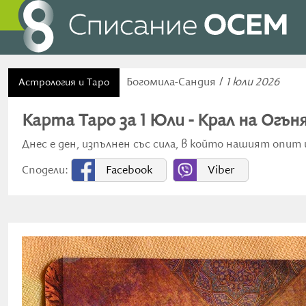
Богомила-Сандия /
1 юли 2026
Астрология и Таро
Карта Таро за 1 Юли - Крал на Огън
Днес е ден, изпълнен със сила, в който нашият опит
Сподели:
Facebook
Viber