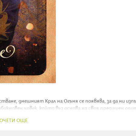
стване, днешният Крал на Огъня се появява, за да ни изп
и обикновен човек, който въз основа на своя предишен опи
ример.
ОЧЕТИ ОЩЕ
 брада. На челото си носи нежна златна корона, а зад