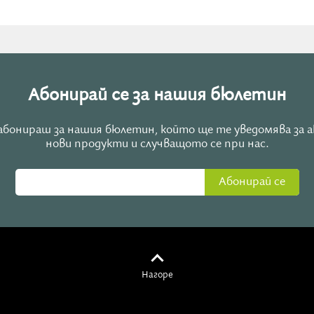
е 8
Абонирай се за нашия бюлетин
е абонираш за нашия бюлетин, който ще те уведомява за 
нови продукти и случващото се при нас.
Абонирай се
тези хаотични времена, можете да си запишете индивиду
Нагоре