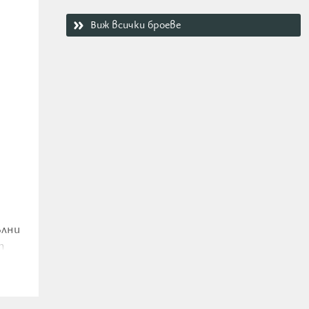
Виж всички броеве
ълни
т