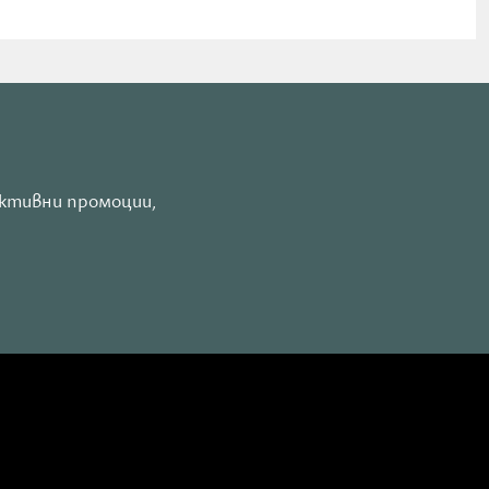
активни промоции,
ална