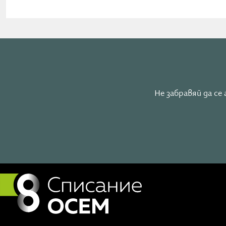
Купи книгата на Богомила
тук
Прочети част от книгата
тук
,
тук
и
тук
Гледай участието на Богомила в
LIVE в 8 със Списани
Интервюта с Богомила прочети
тук
,
тук
и
тук
Групи и индивидуални сесии с Богомила-Сандия:
Не забравяй да с
Индивидуални сесии Таро и Енергийно Лечение
са
тук
Авторска
музика
Ако имате нужда от повече яснота или подкрепа в 
сесия. Преди това прочетете описанието
тук
.