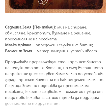
Седмица Земя (Пентакли):
миг на спиране,
обмисляне, кръстопът, вземане на решение,
преосмисляне на посоката
Малка Аркана
– определени случки и събития;
Елемент Земя
– материализация, устойчивост
Продължава преразглеждането и пречистването
на ненужното от живота ни, но след вчерашното
напрежение днес се чувстваме малко по-устойчиви
заради присъствието на по-бавния земен елемент.
Седмица Земя ни подтиква да преосмислим
посоката, в която се движим – имаме ли нужда от
нещо ново в живота си, или трябва да подредим
досегашното по друг начин.