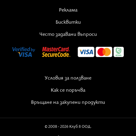
Реклама
Бисквитки
Често задавани въпроси
Условия за ползване
Как се поръчва
Богомила-Сандия
започва да се занимава с духовни и
Връщане на закупени продукти
енергийни практики от 2000 г. Дава индивидуални
сесии по таро четене, енергийно лечение, регресия,
като използва и различни допълнителни методи -
© 2008 - 2026 Клуб 8 ООД.
гещалт техники, рейки, кристали и др. С времето