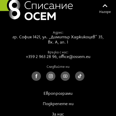
Групи и индивидуални сесии с Богомила-Сандия:
Нагоре
Индивидуални сесии Таро и Енергийно Лечение
са
тук
Адрес:
Авторска
музика
гр. София 1421,
ул. „Димитър Хаджикоцев“ 35,
вх. А, ап. 1
Ако имате нужда от повече яснота или подкрепа в
Връзка с нас:
тези хаотични времена, можете да си запишете
+359 2 963 28 96
,
office@ossem.eu
индивидуална сесия. Преди това прочетете
Следвайте ни
описанието
тук
.
Европрограми
Подкрепете ни
За нас