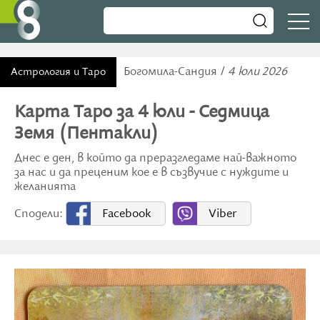
Богомила-Сандия /
4 юли 2026
Астрология и Таро
Карта Таро за 4 юли - Седмица
Земя (Пентакли)
Днес е ден, в който да преразгледаме най-важното
за нас и да преценим кое е в съзвучие с нуждите и
желанията
Сподели:
Facebook
Viber