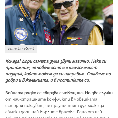
снимка: IStock
Коледа! Дори самата дума звучи магично. Нека си
припомним, че човечността е най-големият
подарък, който можем да си направим. Ставаме по-
добри и в желанията, и в постъпките си.
Войната рядко се свързва с човещина. Но две случки
от най-страшните конфликти в човешката
история показват, че празничният дух може да
сближи дори най-върлите врагове. Едно от най-