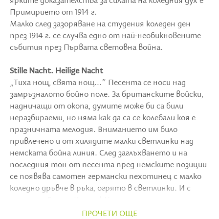
ярките доказателства за силата на коледния дух е
Примирието от 1914 г.
Малко след зазоряване на студения коледен ден
през 1914 г. се случва едно от най-необикновените
събития през Първата световна война.
Stille Nacht. Heilige Nacht
„Тиха нощ, свята нощ...” Песента се носи над
замръзналото бойно поле. За британските войски,
надничащи от окопа, думите може би са били
неразбираеми, но няма как да са се колебали коя е
празничната мелодия. Вниманието им било
привлечено и от хилядите малки светлинки над
немската бойна линия. След заглъхването и на
последния тон от песента пред немските позиции
се появява самотен германски пехотинец с малко
коледно дръвче в ръка, огрято в светлинки. И с
думите: „Весела Коледа! Не стреляме, не
стреляйте и вие“.
ПРОЧЕТИ ОЩЕ