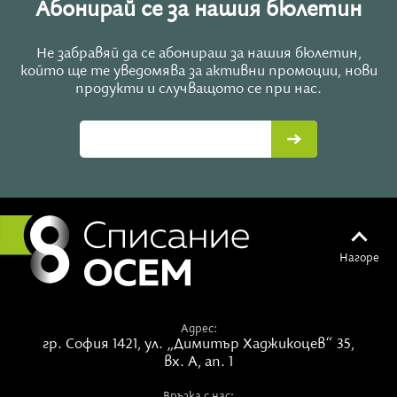
Абонирай се за нашия бюлетин
Не забравяй да се абонираш за нашия бюлетин,
който ще те уведомява за активни промоции, нови
продукти и случващото се при нас.
Нагоре
Адрес:
гр. София 1421,
ул. „Димитър Хаджикоцев“ 35,
вх. А, ап. 1
Връзка с нас: