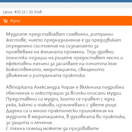
Цена: €10.23 / 20.01лв.
Купи
Мудрите представляват символни, ритуални
жестове, чието предназначение е да предизвикат
определено състояние на съзнанието за
проявяване на желаната промяна. Тези древни
йогистки позиции на ръцете предоставят лесни и
ефективни начини за засилване на почитта към
Божественото, медитацията, свещеното
движение и ритуалната практика.
Авторката Александра Чоран е включила подробни
обяснения и илюстрации за всички описани мудри.
Представени са мудри, които се правят с една
ръка, както и такива, изпълнявани с двете ръце.
Дадени са и много практически приложения на
мудрите в медитацията, в духовната ви практика,
за защита и лечение.
С тяхна помощ можете да призовавате