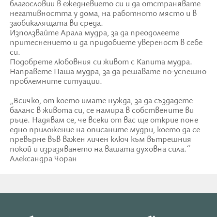
благословии в ежедневието си и да отстранявате
негативността у дома, на работното място и в
заобикалящата ви среда.
Използвайте Арала мудра, за да преодолеете
притеснението и да придобиете увереност в себе
си.
Подобрете любовния си живот с Капита мудра.
Направете Паша мудра, за да решавате по-успешно
проблемните ситуации.
„Всичко, от което имате нужда, за да създадете
баланс в живота си, се намира в собствените ви
ръце. Надявам се, че всеки от вас ще открие поне
едно приложение на описаните мудри, което да се
превърне във важен личен ключ към вътрешния
покой и изразяването на вашата духовна сила.“
Александра Чоран