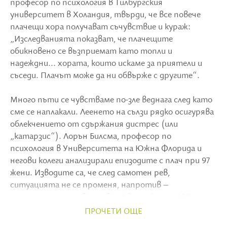
професор по психология в Тилбургския
университет в Холандия, твърди, че все повече
плачещи хора получават съчувствие и кураж:
„Изследванията показват, че плачещите
обикновено се възприемат като топли и
надеждни... хората, които искаме за приятели и
съседи. Плачът може да ни обвърже с другите“.
Много пъти се чувстваме по-зле веднага след като
сме се наплакали. Леенето на сълзи рядко осигурява
облекчението от сдържания дистрес (или
„катарзис“). Лорън Билсма, професор по
психология в Университета на Южна Флорида и
негови колеги анализирали епизодите с плач при 97
жени. Изводите са, че след самотен рев,
ситуацията не се променя, напротив –
настроението се влошава. И все пак сред 30% от
наблюдаваните било отчетено някакво олекване.
ПРОЧЕТИ ОЩЕ