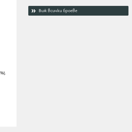
Виж всички броеве
ти,
ед
),