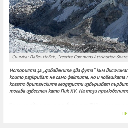
Снимка: Павел Новак, Creative Commons Attribution-Share 
Историята за „добавените два фута“ към височинат
които разкриват не само фактите, но и човешката пс
когато британските геодезисти извършват първите 
тогава известен като Пик XV. На този прелюбопит
При измерванията, направени през 1852 г., изчислен
триангулация – метод, който използва ъгли и разс
ПР
обработка на данните учените стигнали до изненад
пише iflscience.com.