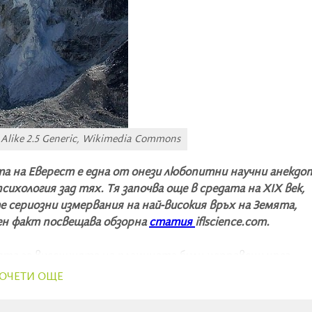
Alike 2.5 Generic, Wikimedia Commons
а на Еверест е една от онези любопитни научни анекдо
ихология зад тях. Тя започва още в средата на XIX век,
сериозни измервания на най-високия връх на Земята,
ен факт посвещава обзорна
статия
iflscience.com.
ията за височината на планината били направени чрез
тояния, измерени от множество наблюдателни точки. Сл
ОЧЕТИ ОЩЕ
ващо точен резултат: точно 29 000 фута (около 8 840 м