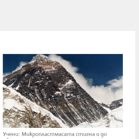
било
ят
).
 и
 че
 и
ата
а и
ай
ва
Учени: Микропластмасата стигна и до