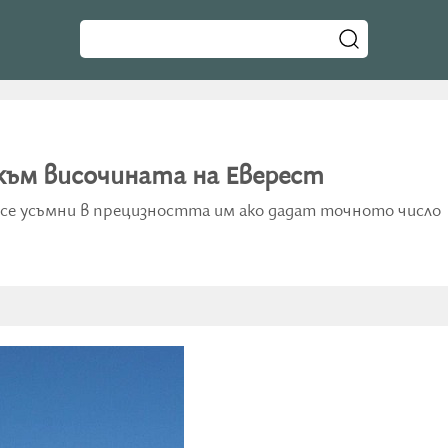
към височината на Еверест
 се усъмни в прецизността им ако дадат точното число