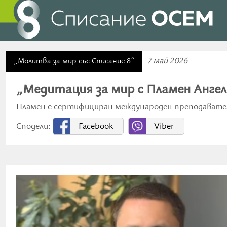
7 май 2026
„Молитва за мир със Списание 8“
„Медитация за мир с Пламен Анге
Пламен е сертифициран международен преподавател 
Сподели:
Facebook
Viber