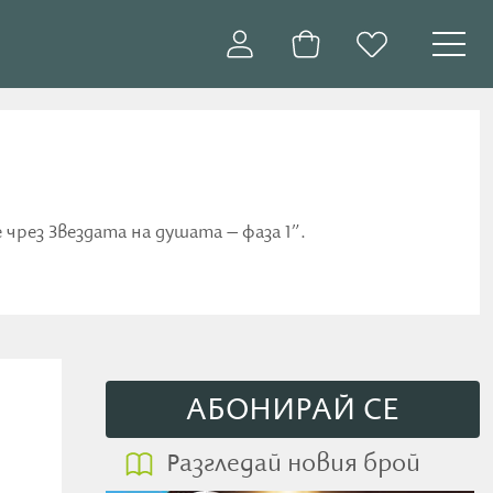
рез Звездата на душата – фаза 1”.
АБОНИРАЙ СE
Разгледай новия брой