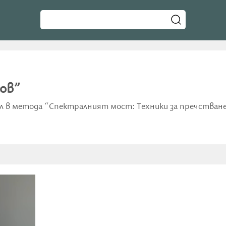
лов”
в метода “Спектралният мост: Техники за пречстване ч