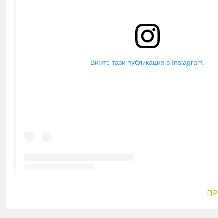
Вижте тази публикация в Instagram.
Публикация, споделена от Списание 8 (@spisan
ПР