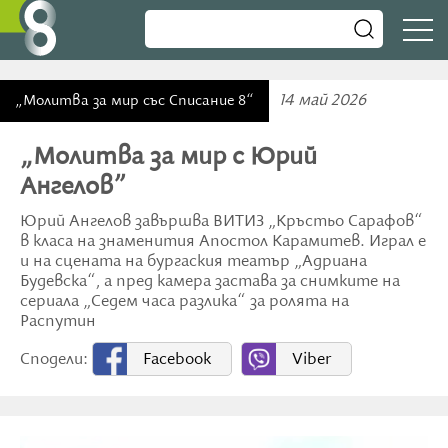
14 май 2026
„Молитва за мир със Списание 8“
„Молитва за мир с Юрий
Ангелов”
Юрий Ангелов завършва ВИТИЗ „Кръстьо Сарафов“
в класа на знаменития Апостол Карамитев. Играл е
и на сцената на бургаския театър „Адриана
Будевска“, а пред камера застава за снимките на
сериала „Седем часа разлика“ за ролята на
Распутин
Сподели:
Facebook
Viber