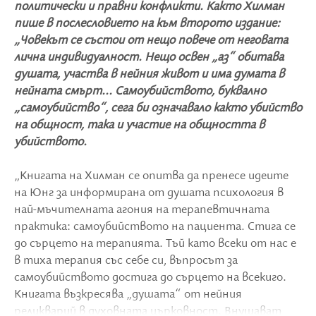
политически и правни конфликти. Както Хилман
пише в послесловието на към второто издание:
„Човекът се състои от нещо повече от неговата
лична индивидуалност. Нещо освен „аз“ обитава
душата, участва в нейния живот и има думата в
нейната смърт... Самоубийството, буквално
„самоубийство“, сега би означавало както убийство
на общност, така и участие на общността в
убийството.
„Книгата на Хилман се опитва да пренесе идеите
на Юнг за информирана от душата психология в
най-мъчителната агония на терапевтичната
практика: самоубийството на пациента. Стига се
до сърцето на терапията. Тъй като всеки от нас е
в тиха терапия със себе си, въпросът за
самоубийството достига до сърцето на всекиго.
Книгата възкресява „душата“ от нейния
реликварий в духовната църковност. Внушават