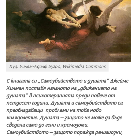
Худ. Уилям-Адолф Бугро, Wikimedia Commons
С книгата си „Самоубийството и душата” Джеймс
Хилман поставя началото на „движението на
душата” в психотерапията преди повече от
петдесет години. Душата и самоубийството са
преобладаващи проблеми на това ново
хилядолетие. Душата – защото не може да бъде
сведена само до гени и хромозоми.
Самоубийството – защото поражда религиозни,