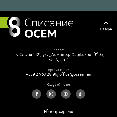
на душата често пренебрегва изцяло някои или
много от тези събития и спонтанно измисля
вариации и „небивалици“ без големи външни връзки.
Биографията на душата се отнася до опита.
Нагоре
Изглежда, че не следва еднопосочното направление
на потока на времето и се измерва най-добре от
емоции, мечти и фантазии.
Адрес:
гр. София 1421,
ул. „Димитър Хаджикоцев“ 35,
Преживяванията, произтичащи от големи мечти,
вх. А, ап. 1
кризи и прозрения, дават определение на
личността. Те също имат „имена“ и „дати“ като
Връзка с нас:
външните събития от биографията ни. Те са като
+359 2 963 28 96
,
office@ossem.eu
крайъгълни камъни, които маркират собствената
Следвайте ни
ни индивидуална земя.
Биографията ни описва постиженията и
провалите в живота със света на фактите. Но
душата нито е постигнала тези неща, нито се е
Европрограми