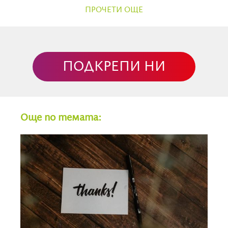
разочарование. Малките действия и практики
ПРОЧЕТИ ОЩЕ
водят до големи награди.
Спънката са неизпълнимите цели
ПОДКРЕПИ НИ
Повечето сериозни намерения са свързани с
ограничения и се нуждаят от много воля.
Например: спирането на алкохола и захарта,
правене на упражнения всяка сутрин. Проблемът е,
Още по темата:
че всъщност не искаме да правим нещата, които
сме си обещали да правим. А и успехът отнема
време и усилия. Трудно е да бъдем успешни, когато
се борим със себе си да правим неща, които не
идват естествено, без незабавни награди. В
действителност хората предпочитат
незабавното удовлетворение и едновременно с
това са склонни да омаловажават ползата от
чакането на дългосрочни награди.