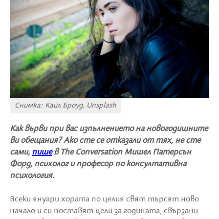
Снимка: Кайл Броуд, Unsplash
Как върви при вас изпълнението на новогодишните
ви обещания? Ако сте се отказали от тях, не сте
сами,
пише
в The Conversation Мишел Патерсън
Форд, психолог и професор по консултативна
психология.
Всеки януари хората по целия свят търсят ново
начало и си поставят цели за годината, свързани