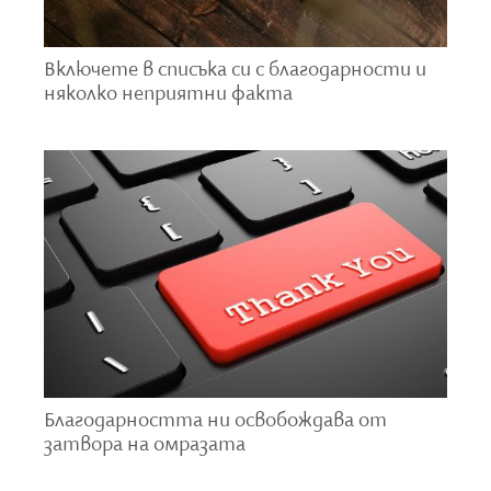
Бъдете мили към себе си
Включете в списъка си с благодарности и
Често сме много по-мили с приятелите си и дори с
няколко неприятни факта
непознати, отколкото със себе си. Психологът
Кристин Неф казва, че като осъзнато успокоим
вътрешния си критик и бъдем състрадателни към
себе си, както бихме били към приятел, можем
значително да подобрим благосъстоянието си.
Изследванията показват, че хората, които се
отнасят към себе си като към партньори или
съотборници – вместо опоненти – се чувстват
по-щастливи и по-уверени. Наградите от този вид
самосъстрадание могат да се видят и усетят по-
бързо от резултатите от диетата и
Благодарността ни освобождава от
упражненията и могат да ни помогнат да правим
затвора на омразата
по-добри избори в много сектори от ежедневието
си.