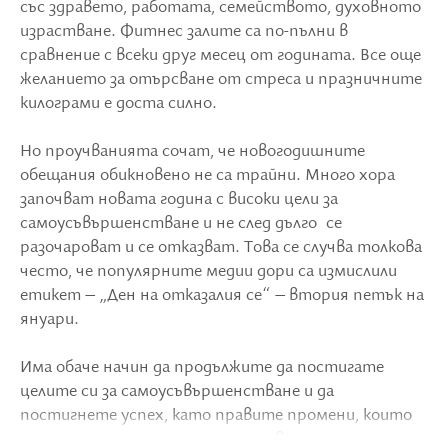
със здравето, работата, семейството, духовното
израстване. Фитнес залите са по-пълни в
сравнение с всеки друг месец от годината. Все още
желанието за отърсване от стреса и празничните
килограми е доста силно.
Но проучванията сочат, че новогодишните
обещания обикновено не са трайни. Много хора
започват новата година с високи цели за
самоусъвършенстване и не след дълго се
разочароват и се отказват. Това се случва толкова
често, че популярните медии дори са измислили
етикет – „Ден на отказалия се“ – втория петък на
януари.
Има обаче начин да продължите да постигате
целите си за самоусъвършенстване и да
постигнете успех, като правите промени, които
предлагат постепенни награди, вместо