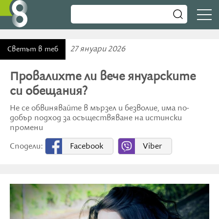
27 януари 2026
Светът в теб
Провалихте ли вече януарските
си обещания?
Не се обвинявайте в мързел и безволие, има по-
добър подход за осъществяване на истински
промени
Сподели:
Facebook
Viber