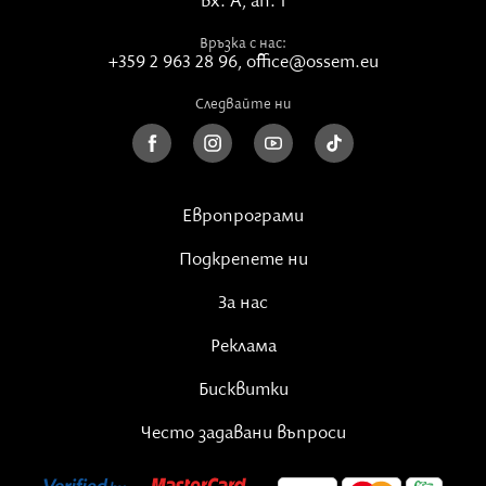
вх. А, ап. 1
Връзка с нас:
+359 2 963 28 96
,
office@ossem.eu
Следвайте ни
Европрограми
Подкрепете ни
За нас
Реклама
Бисквитки
Често задавани въпроси