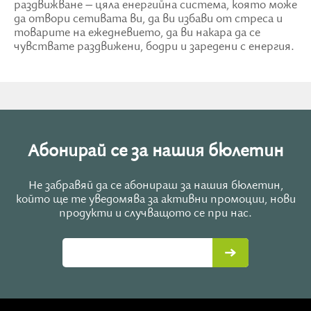
раздвижване – цяла енергийна система, която може
да отвори сетивата ви, да ви избави от стреса и
товарите на ежедневието, да ви накара да се
чувствате раздвижени, бодри и заредени с енергия.
Абонирай се за нашия бюлетин
Не забравяй да се абонираш за нашия бюлетин,
който ще те уведомява за активни промоции, нови
продукти и случващото се при нас.