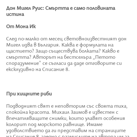
Дон Мигел Руис: Смъртта е само половината
истина
От Мона Ик
След по-малко от месец световноизвестният дон
Мигел идва в България. Каква е формулата на
щастието? Защо съществува болката? Какво е
смъртта? Авторът на бестселъра „Петото
споразумение" се съгласи да даде отговорите си
ексклузивно на Списание 8.
При хищните риби
Подводният свят е неповторим със своята тиха,
спокойна красота. Михаил Заимов е известен с
впечатляващите снимки, които улавят особения
колорит под морското равнище. Имаме
удоволствието да ги представим на страниците
на Списание 8, заедно с размислите на автора им за