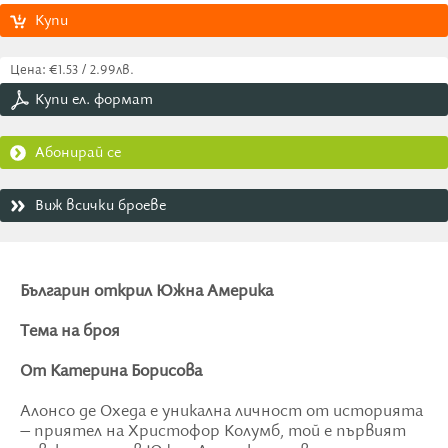
Купи
Цена: €1.53 / 2.99лв.
Купи ел. формат
Абонирай се
Виж всички броеве
Българин открил Южна Америка
Тема на броя
От Катерина Борисова
Алонсо де Охеда е уникална личност от историята
– приятел на Христофор Колумб, той е първият