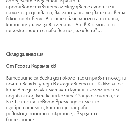
определено е в застой. Краят на
противопоставянето между двете суперсили
намали средствата, влагани за изследване на света,
в който живеем. Все още обаче много са нещата,
които не знаем за Вселената. А и в Космоса от
няколко години става все по-„оживено"...
Склад за енергия
От Георги Караманев
Батериите са всеки ден около нас и правят полезни
почти всички уреди в ежедневието ни. Какво ли се
крие в тези малки метални кутии и големите им
подобия под капака на колата? Защо се смята, че
Бил Гейтс на новото време ще е именно
изобретателят, който ще направи
революционното откритие, свързано с
батериите?