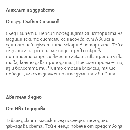
Ангелът на здравето
От д-р Славян Стоилов
След Египет и Персия поредицата за историята на
медицинските системи се насочва към Авицена -
един от най-известните лекари в историята. Той е
създател на редица методи, пръв открива
понятието стрес и вместо лекарства препоръчва
това, което дава природата. „Ние сме трима – ти,
аз и болестта ти. Чиято страна вземеш, тя ще
победи", гласят знаменитите думи на Ибн Сина.
Две тела в едно
От Ива Тодорова
Тайландският масаж през последните години
завладява света. Той е нещо повече от средство за