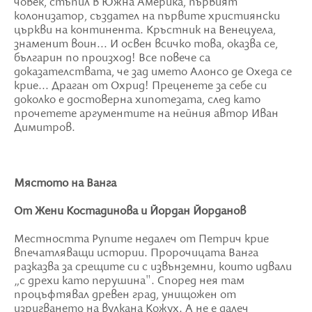
човек, стъпил в Южна Америка, първият
колонизатор, създател на първите християнски
църкви на континента. Кръстник на Венецуела,
знаменит воин... И освен всичко това, оказва се,
българин по произход! Все повече са
доказателствата, че зад името Алонсо де Охеда се
крие... Драган от Охрид! Преценете за себе си
доколко е достоверна хипотезата, след като
прочетете аргументите на нейния автор Иван
Димитров.
Мястото на Ванга
От Жени Костадинова и Йордан Йорданов
Местността Рупите недалеч от Петрич крие
впечатляващи истории. Пророчицата Ванга
разказва за срещите си с извънземни, които идвали
„с дрехи като перушина". Според нея там
процъфтявал древен град, унищожен от
изригването на вулкана Кожух. А не е далеч