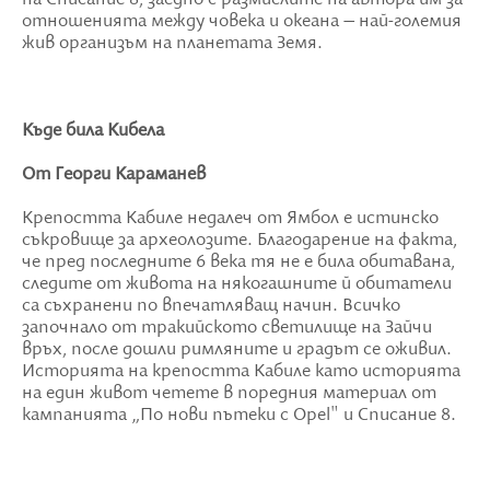
отношенията между човека и океана – най-големия
жив организъм на планетата Земя.
Къде била Кибела
От Георги Караманев
Крепостта Кабиле недалеч от Ямбол е истинско
съкровище за археолозите. Благодарение на факта,
че пред последните 6 века тя не е била обитавана,
следите от живота на някогашните й обитатели
са съхранени по впечатляващ начин. Всичко
започнало от тракийското светилище на Зайчи
връх, после дошли римляните и градът се оживил.
Историята на крепостта Кабиле като историята
на един живот четете в поредния материал от
кампанията „По нови пътеки с Opel" и Списание 8.