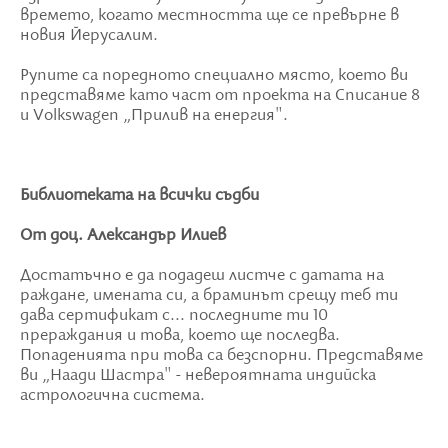
времето, когато местността ще се превърне в
новия Йерусалим.
Рупите са поредното специално място, което ви
представяме като част от проекта на Списание 8
и Volkswagen „Прилив на енергия".
Библиотеката на всички съдби
От доц. Александър Илиев
Достатъчно е да подадеш листче с датата на
раждане, имената си, а браминът срещу теб ти
дава сертификат с... последните ти 10
прераждания и това, което ще последва.
Попаденията при това са безспорни. Представяме
ви „Наади Шастра" - невероятната индийска
астрологична система.