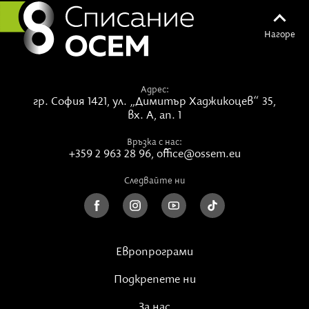
Нагоре
Адрес:
гр. София 1421,
ул. „Димитър Хаджикоцев“ 35,
вх. А, ап. 1
Връзка с нас:
+359 2 963 28 96
,
office@ossem.eu
Следвайте ни
Европрограми
Подкрепете ни
За нас