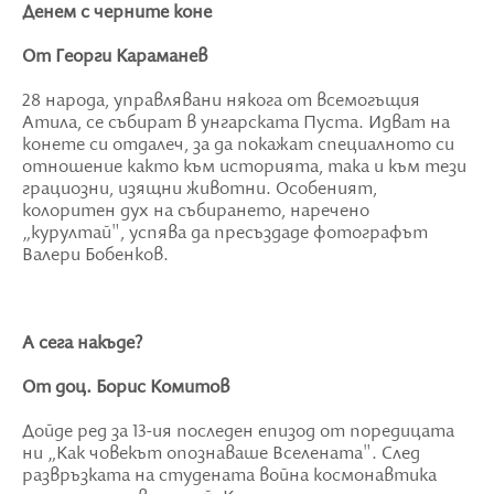
Денем с черните коне
От Георги Караманев
28 народа, управлявани някога от всемогъщия
Атила, се събират в унгарската Пуста. Идват на
конете си отдалеч, за да покажат специалното си
отношение както към историята, така и към тези
грациозни, изящни животни. Особеният,
колоритен дух на събирането, наречено
„курултай", успява да пресъздаде фотографът
Валери Бобенков.
А сега накъде?
От доц. Борис Комитов
Дойде ред за 13-ия последен епизод от поредицата
ни „Как човекът опознаваше Вселената". След
развръзката на студената война космонавтика