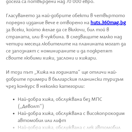
досега са потвърдени над 70 000 евро.
Гласуването за най-добрите обекти в четвъртото
поредно издание вече е отворено на
huts.360mag.bg
за всеки, който желае да се включи, бил той в
страната, или в чужбина. В следващите малко над
четири месеца любителите на планината могат да
се запознаят с номинираните и да подкрепят
своите любими хижи, заслони и хижари.
И този път „Хижа на годината“ ще отличи най-
добрите примери в българския планински туризъм
чрез конкурс в няколко категории:
Най-добра хижа, обслужвана без МПС
(„Деволт“)
Най-добра хижа, обслужвана с високопроходим
автомобил или лифт
Най-добра хижа, обслужвана с лек автомобил