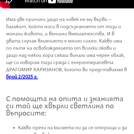
Има две причини защо на човек не му върви –
багажът, който носи в подсъзнанието от този и
минали животи, и външни вмешателства. И в
двата случая влиянието е много силно. Какво има
по пътя на освобождението от всички окови и
защо над някои хора сякаш винаги има черен облак,
ще си говорим тази сряда с енерготерапевта
ДРАГОМИР ХАРИЗАНОВ, когото ви представихме в
брой 2/2025 г.
С помощта на опита и знанията
си той ще хвърли светлина по
въпросите:
Какво пречи на късмета ни да се отприщи и да