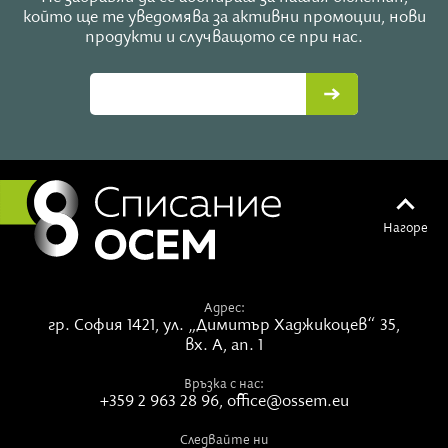
който ще те уведомява за активни промоции, нови
продукти и случващото се при нас.
За въпроси и записвания:
ddtherapy@mail.bg
www.dragomir-harizanov.com
LIVE в 8 със Списание 8
Къде:
фейсбук страницата на Списание 8
Кога:
12 февруари (сряда), 20 ч.
Кой:
Драгомир Харизанов
Нагоре
Тема:
Защо все на мен?!
Адрес:
гр. София 1421,
ул. „Димитър Хаджикоцев“ 35,
вх. А, ап. 1
Връзка с нас:
+359 2 963 28 96
,
office@ossem.eu
Следвайте ни