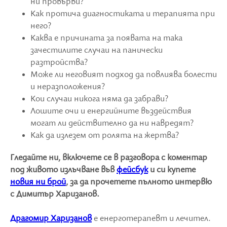
ни провърви?
Как протича диагностиката и терапията при
него?
Каква е причината за появата на така
зачестилите случаи на панически
разтройства?
Може ли неговият подход да повлиява болести
и неразположения?
Кои случаи никога няма да забрави?
Лошите очи и енергийните въздействия
могат ли действително да ни навредят?
Как да излезем от ролята на жертва?
Гледайте ни, включете се в разговора с коментар
под живото излъчване във
фейсбук
и си купете
новия ни брой
, за да прочетете пълното интервю
с Димитър Харизанов.
Драгомир Харизанов
е енерготерапевт и лечител.