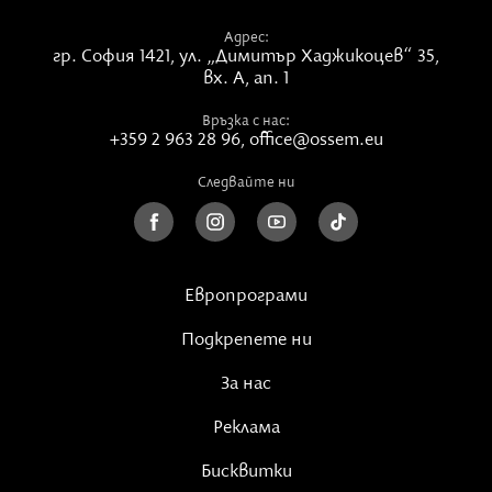
Адрес:
гр. София 1421,
ул. „Димитър Хаджикоцев“ 35,
вх. А, ап. 1
Връзка с нас:
+359 2 963 28 96
,
office@ossem.eu
Следвайте ни
Европрограми
Подкрепете ни
За нас
Реклама
Бисквитки