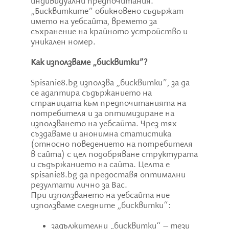
индивидуални предпочитания.
„Бисквитките” обикновено съдържат
името на уебсайта, времето за
съхранение на крайното устройство и
уникален номер.
Как използваме „бисквитки”?
Spisanie8.bg използва „бисквитки”, за да
се адаптира съдържанието на
страницата към предпочитанията на
потребителя и за оптимизиране на
използването на уебсайта. Чрез тях
създаваме и анонимна статистика
(относно поведението на потребителя
в сайта) с цел подобряване структурата
и съдържанието на сайта. Целта е
spisanie8.bg да предоставя оптимални
резултати лично за Вас.
При използването на уебсайта ние
използваме следните „бисквитки“:
задължителни „бисквитки“ – тези