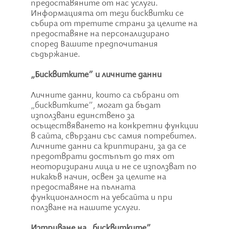
предоставяните от нас услуги.
Информацията от тези бисквитки се
събира от третите страни за целите на
предоставяне на персонализирано
според Вашите предпочитания
съдържание.
„Бисквитките” и личните данни
Личните данни, които са събрани от
„бисквитките”, могат да бъдат
използвани единствено за
осъществяването на конкретни функции
в сайта, свързани със самия потребител.
Личните данни са криптирани, за да се
предотврати достъпът до тях от
неоторизирани лица и не се използват по
никакъв начин, освен за целите на
предоставяне на пълната
функционалност на уебсайта и при
ползване на нашите услуги.
Изтриване на „бисквитките”