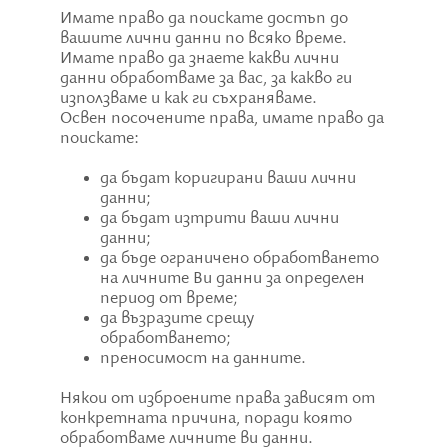
Имате право да поискате достъп до
вашите лични данни по всяко време.
Имате право да знаете какви лични
данни обработваме за вас, за какво ги
използваме и как ги съхраняваме.
Освен посочените права, имате право да
поискате:
да бъдат коригирани ваши лични
данни;
да бъдат изтрити ваши лични
данни;
да бъде ограничено обработването
на личните Ви данни за определен
период от време;
да възразите срещу
обработването;
преносимост на данните.
Някои от изброените права зависят от
конкретната причина, поради която
обработваме личните ви данни.