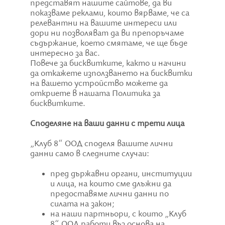
представят нашите сайтове, да ви
показваме реклами, които вярваме, че са
релевантни на вашите интереси или
дори ни позволяват да ви препоръчаме
съдържание, което смятаме, че ще бъде
интересно за вас.
Повече за бисквитките, както и начини
да откажете използването на бисквитки
на вашето устройство можете да
откриете в нашата Политика за
бисквитките.
Споделяне на ваши данни с трети лица
„Клуб 8“ ООД споделя вашите лични
данни само в следните случаи:
пред държавни органи, институции
и лица, на които сме длъжни да
предоставяме лични данни по
силата на закон;
на наши партньори, с които „Клуб
8“ ООД работи въз основа на