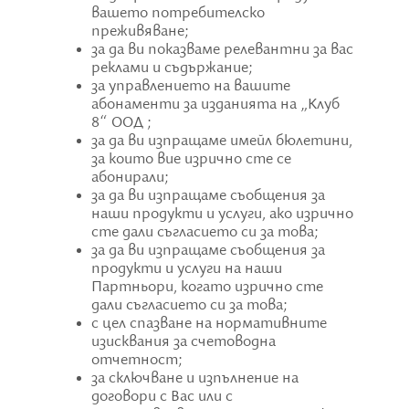
вашето потребителско
преживяване;
за да ви показваме релевантни за вас
реклами и съдържание;
за управлението на вашите
абонаменти за изданията на „Клуб
8“ ООД ;
за да ви изпращаме имейл бюлетини,
за които вие изрично сте се
абонирали;
за да ви изпращаме съобщения за
наши продукти и услуги, ако изрично
сте дали съгласието си за това;
за да ви изпращаме съобщения за
продукти и услуги на наши
Партньори, когато изрично сте
дали съгласието си за това;
с цел спазване на нормативните
изисквания за счетоводна
отчетност;
за сключване и изпълнение на
договори с Вас или с