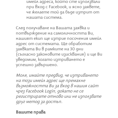
имейл адреса, който сте използвали
при вход с Facebook, и ясно заявете,
че желаете той да бъде изтрит от
нашата система.
След получаване на Вашата заявка и
потвърждение на самоличността Ви,
нашият екип ще изтрие посочения имейл
адрес от системата. Ще обработим
заявката Ви в рамките на 30 дни
(съгласно законовите изисквания) и ще Ви
уведомим, когато изтриването е
успешно завършено.
Моля, имайте предвид, че изтриването
на този имейл адрес ще премахне
възможността Ви за вход в нашия сайт
чрез Facebook Login, докато не се
регистрирате отново или не използвате
друг метод за достъп.
Вашите права