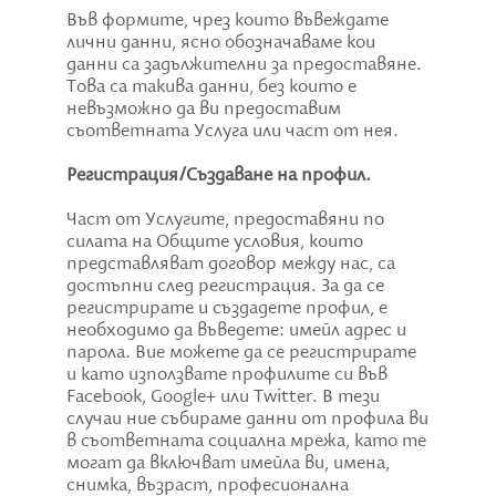
Във формите, чрез които въвеждате
лични данни, ясно обозначаваме кои
данни са задължителни за предоставяне.
Това са такива данни, без които е
невъзможно да ви предоставим
съответната Услуга или част от нея.
Регистрация/Създаване на профил.
Част от Услугите, предоставяни по
силата на Общите условия, които
представляват договор между нас, са
достъпни след регистрация. За да се
регистрирате и създадете профил, е
необходимо да въведете: имейл адрес и
парола. Вие можете да се регистрирате
и като използвате профилите си във
Facebook, Google+ или Twitter. В тези
случаи ние събираме данни от профила ви
в съответната социална мрежа, като те
могат да включват имейла ви, имена,
снимка, възраст, професионална