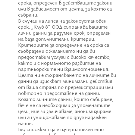
срока, определен в действащите закони
или в зависимост от целта, за която са
събрани.
В случаи на липса на законоустановен
срок, „Клуб 8“ ООД съхранява вашите
лични данни за разумен срок, определен
на база допълнителни критерии.
Критериите за определяне на срока са
съобразени с желанието ни да ви
предоставим услуги с високо качество,
както и с нормалното развитие на
партньорските ни взаимоотношения.
Целта ни е съхраняването на личните ви
данни да изискват минимални действия
от ваша страна по пререгистрации или
повторно предоставяне на данни.
Когато личните данни, които събираме,
вече не са необходими за упоменатите
цели, ние ги заличаваме, анонимизираме
или ги унищожаваме по друг надлежен
начин.
Без списъкът да е изчерпателен ето