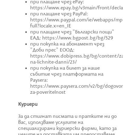
при плащане чрез ePay:
https://www.epay.bg/v3main/front/declaratio
при плащане чрез PayPal:
https://www.paypal.com/ie/webapps/mpp/ua/p
full?locale.x=en_IE
при плащане чрез "Български пощи"
ЕАД: https://www.bgpost.bg/bg/529
при покупка на абонамент чрез
"Доби прес" ЕООД:
https://www.dobipress.bg/bg/content/zashtit
na-lichnite-danni/23/
при покупка на билет за наше
събитие чрез платформата на
Paysera:
https://www.paysera.com/v2/bg/dogovori/dekl
za-poveritelnost
Куриери
За да стигнат писмата и пратките ни до
вас, използваме услугите на
специализирани куриерски фирми, като за
целите на доставката им предоставяме