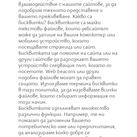
взаимодействие с нашите сайтове, за да
подобрим тяхното представяне и
вашето преживяване. Какво са
бисквитки? Бисквитките са малки
текстови файлове, които уебсайтът
може да запише на вашия компютър или
мобилно устройство, когато
посещавате страница или сайт.
Бисквитката ще помогне на сайта или на
други сайтове да разпознаят вашето
устройство следващия път, когато го
посетите. Web beacons или други
подобни файлове могат да правят
същото. Използваме термина бисквитки
в тази политика, за да назоваваме всички
файлове, които събират информация по
този начин.
Бисквитките изпълняват множество
различни функции. Например, те ни
помагат да запомним вашето
потребителско име или предпочитания,
да анализираме колко добре се