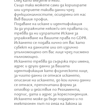
след като влезете в него.
Също така можете сами да коригирате
или изтриете такива данни чрез
функционалностите, осигурени от нас
във вашия профил.
Подаване на искане и идентификация
За да упражните някое/и от правата си,
трябва да ни изпратите Искане за
упражняване на вашите права по GDPR.
Искането се подава лично от вас като
субект на данните или от изрично
упълномощено от вас лице чрез писмено
пълномощно.
Искането трябва да съдържа три имена,
адрес и други данни за вашата
идентификация като физическото лице,
за чиито данни се отнася искането,
описание на искането, до кои лични данни
се отнася, препочитана форма за
отговор и действия по Регламента,
подпис, дата и адрес за кореспонденция.
Искането може да бъде подадено и по
електронен път по реда на Закона за