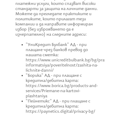
платежни услуги, които спазват високи
стандарти за защита на личните данни.
Можете да прегледате практиките и
политиките, които прилагат тези
компании и да направите информиран
избор (без изброяването да е
изчерпателно) на следните адреси:
"УниКредит Булбанк" АД - при
плащане чрез банков превод до
нашата сметка:
https://www.unicreditbulbank.bg/bg/pravna-
informatsiya/poveritelnost/zashita-na-
lichnite-danni/
"Борика" АД - при плащане с
кредитна/дебитна карта:
https://www.borica.bg/products-and-
services/Priemane-na-kartovi-
plashtaniya
"Пейнетикс" АД - при плащане с
кредитна/дебитна карта:
https://paynetics.digital/privacy-bg/