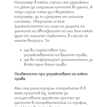
Например в някои случаи сме задължени
по закон да съхраним личните ви данни. В
тези случаи няма да е възможно,
например, да ги изтрием от нашите
системи. Обърнете се към
Длъжностното ни лице по защита на
данните на office@ossem.eu или към някой
друг от нашите служители, в случай че
имате въпроси. Те:
ще ви съдействат при
упражняването на вашите права;
ще ви информират допълнително за
всяко едно Ваше право.
Особености при упражняване на някои
права
Ако сте регистриран потребител в в
www.spisanie8.bg, можете да
осъществите директен достъп до
данните в потребителския си профил,