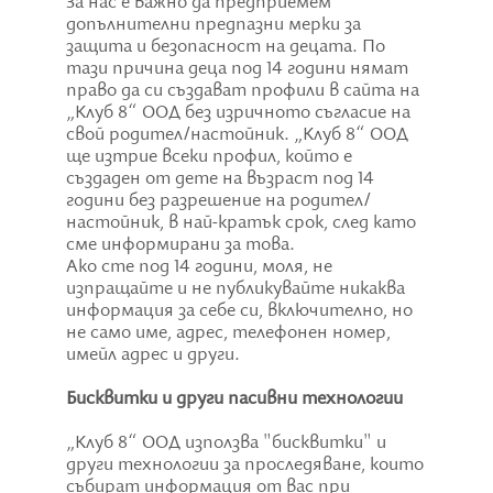
За нас е важно да предприемем
допълнителни предпазни мерки за
защита и безопасност на децата. По
тази причина деца под 14 години нямат
право да си създават профили в сайта на
„Клуб 8“ ООД без изричното съгласие на
свой родител/настойник. „Клуб 8“ ООД
ще изтрие всеки профил, който е
създаден от дете на възраст под 14
години без разрешение на родител/
настойник, в най-кратък срок, след като
сме информирани за това.
Ако сте под 14 години, моля, не
изпращайте и не публикувайте никаква
информация за себе си, включително, но
не само име, адрес, телефонен номер,
имейл адрес и други.
Бисквитки и други пасивни технологии
„Клуб 8“ ООД използва "бисквитки" и
други технологии за проследяване, които
събират информация от вас при