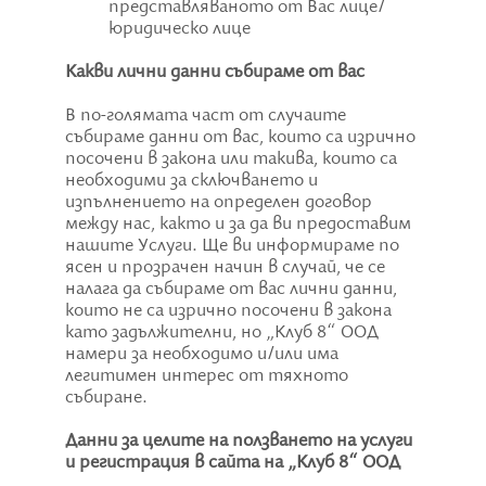
представляваното от Вас лице/
юридическо лице
Какви лични данни събираме от вас
В по-голямата част от случаите
събираме данни от вас, които са изрично
посочени в закона или такива, които са
необходими за сключването и
изпълнението на определен договор
между нас, както и за да ви предоставим
нашите Услуги. Ще ви информираме по
ясен и прозрачен начин в случай, че се
налага да събираме от вас лични данни,
които не са изрично посочени в закона
като задължителни, но „Клуб 8“ ООД
намери за необходимо и/или има
легитимен интерес от тяхното
събиране.
Данни за целите на ползването на услуги
и регистрация в сайта на „Клуб 8“ ООД