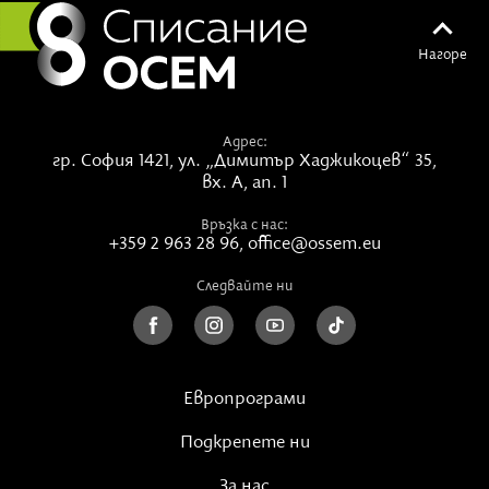
Нагоре
Адрес:
гр. София 1421,
ул. „Димитър Хаджикоцев“ 35,
вх. А, ап. 1
Връзка с нас:
+359 2 963 28 96
,
office@ossem.eu
Следвайте ни
Европрограми
Подкрепете ни
За нас