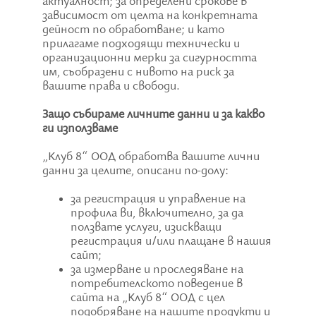
актуалност; за определени срокове в
зависимост от целта на конкретната
дейност по обработване; и като
прилагаме подходящи технически и
организационни мерки за сигурността
им, съобразени с нивото на риск за
вашите права и свободи.
Защо събираме личните данни и за какво
ги използваме
„Клуб 8“ ООД обработва вашите лични
данни за целите, описани по-долу:
за регистрация и управление на
профила ви, включително, за да
ползвате услуги, изискващи
регистрация и/или плащане в нашия
сайт;
за измерване и проследяване на
потребителското поведение в
сайта на „Клуб 8“ ООД с цел
подобряване на нашите продукти и