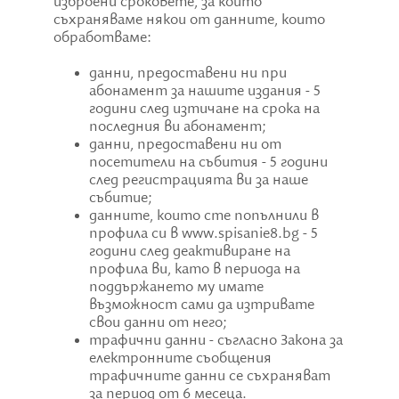
изброени сроковете, за които
съхраняваме някои от данните, които
обработваме:
данни, предоставени ни при
абонамент за нашите издания - 5
години след изтичане на срока на
последния ви абонамент;
данни, предоставени ни от
посетители на събития - 5 години
след регистрацията ви за наше
събитие;
данните, които сте попълнили в
профила си в www.spisanie8.bg - 5
години след деактивиране на
профила ви, като в периода на
поддържането му имате
възможност сами да изтривате
свои данни от него;
трафични данни - съгласно Закона за
електронните съобщения
трафичните данни се съхраняват
за период от 6 месеца.