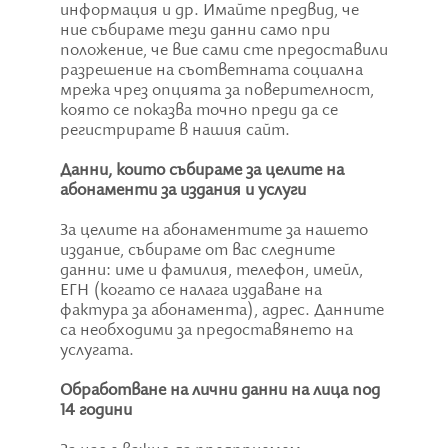
информация и др. Имайте предвид, че
ние събираме тези данни само при
положение, че вие сами сте предоставили
разрешение на съответната социална
мрежа чрез опцията за поверителност,
която се показва точно преди да се
регистрирате в нашия сайт.
Данни, които събираме за целите на
абонаменти за издания и услуги
За целите на абонаментите за нашето
издание, събираме от вас следните
данни: име и фамилия, телефон, имейл,
ЕГН (когато се налага издаване на
фактура за абонамента), адрес. Данните
са необходими за предоставянето на
услугата.
Oбработване на лични данни на лица под
14 години