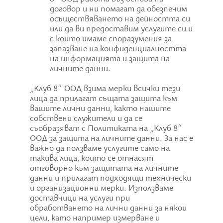
договор и ни помагат да обезпечим
осъществяването на дейността си
или да ви предоставим услугите си и
с които имаме споразумения за
запазване на конфиденциалността
на информацията и защита на
личните данни.
„Клуб 8“ ООД взима мерки всички тези
лица да прилагат същата защита към
вашите лични данни, както нашите
собствени служители и да се
съобразяват с Политиката на „Клуб 8“
ООД за защита на личните данни. За нас е
важно да ползваме услугите само на
такива лица, които се отнасят
отговорно към защитата на личните
данни и прилагат подходящи технически
и организационни мерки. Използваме
доставчици на услуги при
обработването на лични данни за някои
цели, като например измерване и