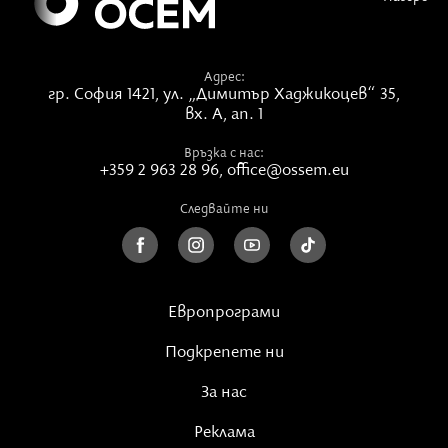
всички трябвало да мълчат, за да не изплашат
русалките. На сутринта придружителят събуждал
болния и проверявал паницата с водата. Смятало
Адрес:
се, че паднали в нея цветове са били пуснати от
гр. София 1421,
ул. „Димитър Хаджикоцев“ 35,
русалките. След това болният отпивал от водата
вх. А, ап. 1
и заедно с придружителя се прибирали възможно
Връзка с нас:
най-рано и бързо, така че никой да не ги види. Освен
+359 2 963 28 96
,
office@ossem.eu
това не трябвало да поглеждат назад. Това било
част от лечебната магия. Те вземали и водата, от
Следвайте ни
която болният трябвало да пие по малко през
следващите 40 дни.
Европрограми
Подкрепете ни
За нас
Реклама