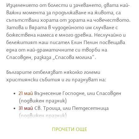
Изцелението от болести и зачеването, двата най-
важни момента за продължаване на живота, са
съпътствали хората от зората на човечеството.
Затова и вярата в чудодейното им случване с
божествена намеса е много древна. Неслучайно и
бележитият наш писател Елин Пелин посвещава
една от най-драматичните си творби на
Спасовден, разказа „Спасова могила“.
Българите отбелязват няколко големи
християнски събития и ги празнуват на:
21 май
Възнесение Господне, или Спасовден
(подвижен празник)
31 май
Св. Троица, или Петдесетница
(подвижен празник)
24 юни
Еньовден (неподвижен празник)
ПРОЧЕТИ ОЩЕ
В християнската традиция