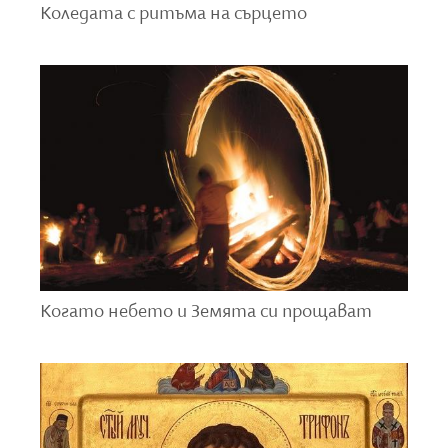
Коледата с ритъма на сърцето
В народните представи
По българската земя Спасовден се е свързвал най-
често със „спасението“, или изцеляването на
неизлечимо болните хора. Един от лечебните
обичаи, извършвани на Спасовден в миналото по
нашите земи, е ходенето на росен. Той е свързан с
митичните същества, наречени русалки. В
народните представи русалките нямат нищо
общо с онези, които сме свикнали да виждаме днес
по филмите. Русалките според българската
Когато небето и Земята си прощават
народна памет не са от този свят и много
наподобяват самодивите. Те са особено
благосклонни през русалийската неделя, или
седмицата преди Спасовден. Вечерта преди
празника русалките берели растението росен
(Dictamnus albus) и се закичвали с него. След това