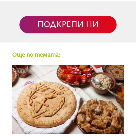
Възнесение е един от дванадесетте големи
празника, винаги 40 дни след Великден, в
ПОДКРЕПИ НИ
четвъртък. Това е подвижен празник и всяка година
датата му се променя в зависимост от Великден.
Според библейското предание през тези 40 дни
Иисус Христос останал на земята, явявал се на
Още по темата:
своите ученици и ги подготвял за апостолската
дейност, която им предстои. На 40-ия ден ги
събрал на Елеонската планина и пред очите на
всички Христос се въздигнал в небето, като им
заръчал да не напускат Йерусалим, а да чакат
обещаното от Отца слизане на Светия Дух върху
последователите му. Мястото на възнесението се
превърнало в свещено. Върху камъните личали
отпечатъците от стъпките на Спасителя, а
царица Елена, майката на император Константин,
построила там храм.