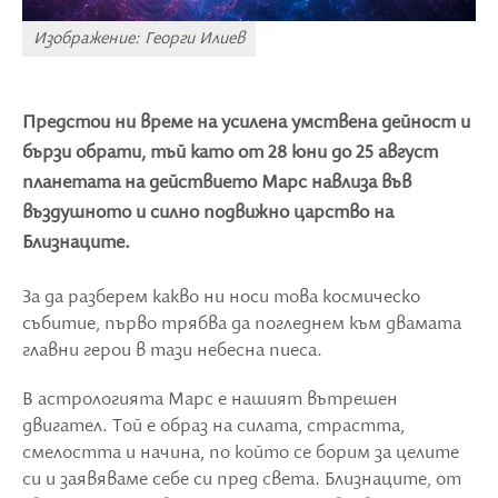
Изображение: Георги Илиев
Предстои ни време на усилена умствена дейност и
бързи обрати, тъй като от 28 юни до 25 август
планетата на действието Марс навлиза във
въздушното и силно подвижно царство на
Близнаците.
За да разберем какво ни носи това космическо
събитие, първо трябва да погледнем към двамата
главни герои в тази небесна пиеса.
В астрологията Марс е нашият вътрешен
двигател. Той е образ на силата, страстта,
смелостта и начина, по който се борим за целите
си и заявяваме себе си пред света. Близнаците, от