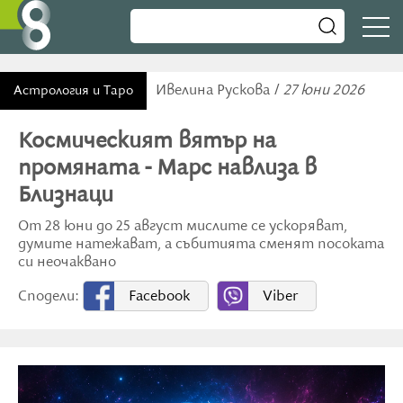
Ивелина Рускова /
27 юни 2026
Астрология и Таро
Космическият вятър на
промяната - Марс навлиза в
Близнаци
От 28 юни до 25 август мислите се ускоряват,
думите натежават, а събитията сменят посоката
си неочаквано
Сподели:
Facebook
Viber