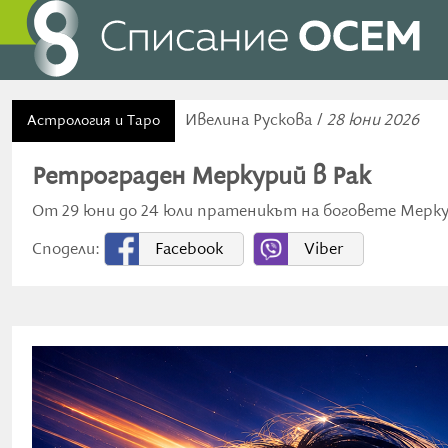
Ивелина Рускова /
28 юни 2026
Астрология и Таро
Ретрограден Меркурий в Рак
От 29 юни до 24 юли пратеникът на боговете Мерк
Сподели:
Facebook
Viber