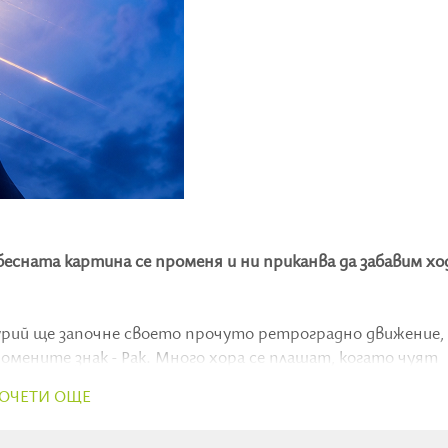
есната картина се променя и ни приканва да забавим ход
рий ще започне своето прочуто ретроградно движение,
омените знак - Рак. Много хора се плашат, когато чуят
време за страх, а за свещено завръщане към миналото и 
ОЧЕТИ ОЩЕ