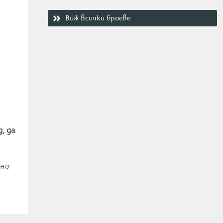
Виж всички броеве
, да
 но
към