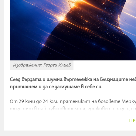
Изображение: Георги Илиев
След бързата и шумна въртележка на Близнаците неб
притихнем и да се заслушаме в себе си.
От 29 юни до 24 юли пратеникът на боговете Мерку
този път в най-чувствителния, грижовен и пазещ сп
думата „ретрограден“, но истината е, че това не е 
ПР
корените на нашето същество.