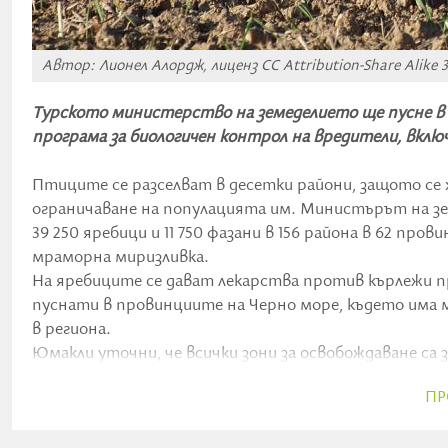
Автор: Лионел Алордж, лиценз CC Attribution-Share Alike
Турското министерство на земеделието ще пусне в п
програма за биологичен контрол на вредители, включ
Птиците се разселват в десетки райони, защото се 
ограничаване на популацията им. Министърът на зе
39 250 яребици и 11 750 фазани в 156 района в 62 про
мраморна миризливка.
На яребиците се дават лекарства против кърлежи п
пуснати в провинциите на Черно море, където има м
в региона.
Юмакли уточни, че всички зони за освобождаване са 
пускане. „Нашата обща цел е защитата и развитиет
ПР
съвестно използване и предаването й на бъдещите п