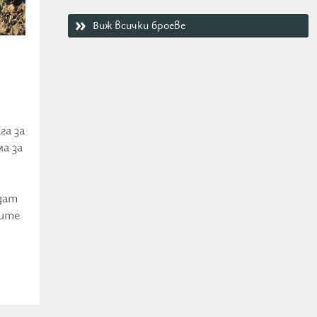
Виж всички броеве
га за
а за
дат
рите
о и