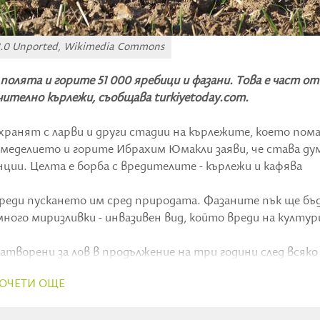
 3.0 Unported, Wikimedia Commons
олята и горите 51 000 яребици и фазани. Това е част от
ително кърлежи, съобщава turkiyetoday.com.
хранят с ларви и други стадии на кърлежите, което пома
меделието и горите Ибрахим Юмакли заяви, че става дум
винции. Целта е борба с вредителите - кърлежи и кафява
реди пускането им сред природата. Фазаните пък ще бъ
ного миризливки - инвазивен вид, който вреди на култу
затворени за лов в продължение на три години след всяко
о на дивата природа, осигуряване на нейното съзнателн
ОЧЕТИ ОЩЕ
околения чрез устойчиво управление“, каза той.