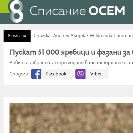
Снимка: Лионел Алорж / Wikimedia Commons
Екология
Пускат 51 000 яребици и фазани за
Ловът е забранен за три години в териториите с 
Сподели:
Facebook
Viber