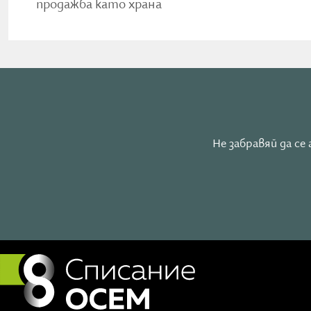
продажба като храна
Не забравяй да с