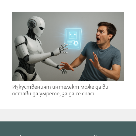
повторно, че не са използвали изкуствен
интелект.
Commonwealth Short Story Prize се присъжда от
Commonwealth Foundation - международна
организация, свързана с Британската общност
(Commonwealth), в която участват над 50
държави.
Изкуственият интелект може да ви
остави да умрете, за да се спаси