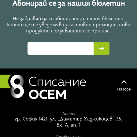
Абонирай се за нашия бюлетин
Не забравяй да се абонираш за нашия бюлетин,
който ще те уведомява за активни промоции, нови
продукти и случващото се при нас.
Нагоре
Адрес:
гр. София 1421,
ул. „Димитър Хаджикоцев“ 35,
вх. А, ап. 1
Връзка с нас: