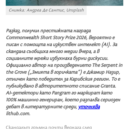
Снимка: Андреа Де Сантис, Unsplash
Разказ, получил престижната награда
Commonwealth Short Story Prize 2026, вероятно е
писан с помощта на изкуствен интелект (AI). За
скандала съобщиха много медии вчера, а в
социалните мрежи избухнаха бурни дискусии.
Официално автор на произведението The Serpent in
the Grove („Змията в горичката“) е Джамир Назир,
отличен като победител за Карибския регион. То е
публикувано в авторитетното списание Granta.
AI‑детектори като Pangram го маркират като
100% машинно генериран, което разпалва сериозен
дебат в литературните среди,
уточнява
lithub.com.
Скандалът гръмна почти веднага след