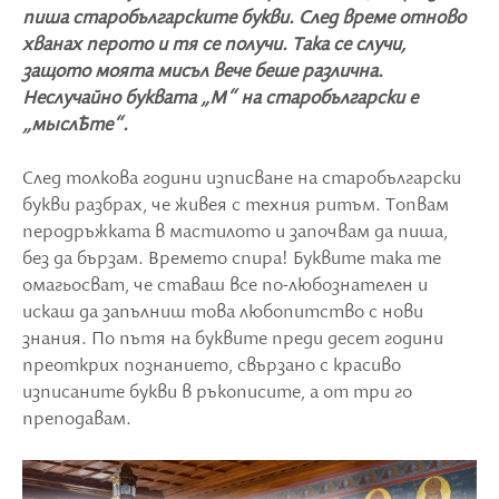
пиша старобългарските букви. След време отново
хванах перото и тя се получи. Така се случи,
защото моята мисъл вече беше различна.
Неслучайно буквата „M“ на старобългарски е
„мыслѢте“.
След толкова години изписване на старобългарски
букви разбрах, че живея с техния ритъм. Топвам
перодръжката в мастилото и започвам да пиша,
без да бързам. Времето спира! Буквите така те
омагьосват, че ставаш все по-любознателен и
искаш да запълниш това любопитство с нови
знания. По пътя на буквите преди десет години
преоткрих познанието, свързано с красиво
изписаните букви в ръкописите, а от три го
преподавам.