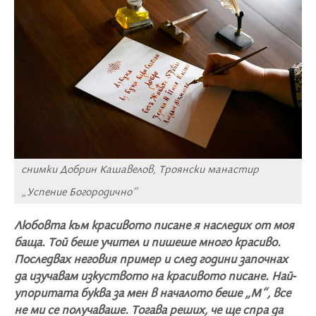
снимки Добрин Кашавелов, Троянски манастир
„Успение Богородично“
Любовта към красивото писане я наследих от моя
баща. Той беше учител и пишеше много красиво.
Последвах неговия пример и след години започнах
да изучавам изкуството на красивото писане. Най-
упоритата буква за мен в началото беше „М“, все
не ми се получаваше. Тогава реших, че ще спра да