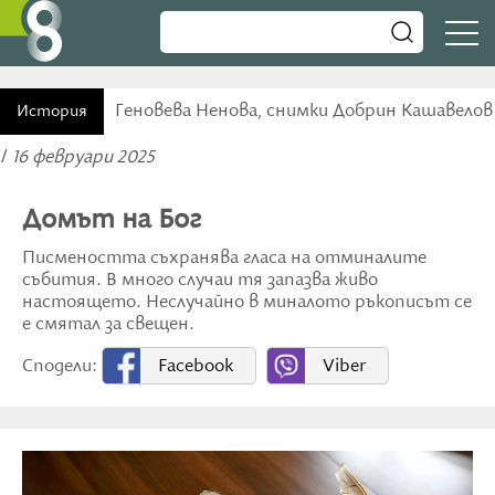
Геновева Ненова, снимки Добрин Кашавелов
История
/
16 февруари 2025
Домът на Бог
Писмеността съхранява гласа на отминалите
събития. В много случаи тя запазва живо
настоящето. Неслучайно в миналото ръкописът се
е смятал за свещен.
Сподели:
Facebook
Viber