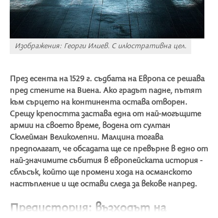
Изображения: Георги Илиев. С илюстративна цел.
През есента на 1529 г. съдбата на Европа се решава
пред стените на Виена. Ако градът падне, пътят
към сърцето на континента остава отворен.
Срещу крепостта застава една от най-могъщите
армии на своето време, водена от султан
Сюлейман Великолепни. Малцина тогава
предполагат, че обсадата ще се превърне в едно от
най-значимите събития в европейската история -
сблъсък, който ще промени хода на османското
настъпление и ще остави следа за векове напред.
Предистория: възходът на