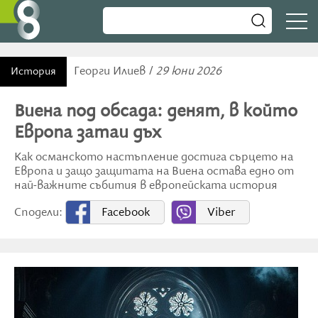
Георги Илиев /
29 юни 2026
История
Виена под обсада: денят, в който
Европа затаи дъх
Как османското настъпление достига сърцето на
Европа и защо защитата на Виена остава едно от
най-важните събития в европейската история
Сподели:
Facebook
Viber