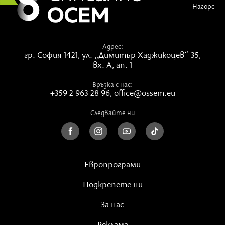
Нагоре
Адрес:
гр. София 1421,
ул. „Димитър Хаджикоцев“ 35,
вх. А, ап. 1
Връзка с нас:
+359 2 963 28 96
,
office@ossem.eu
Следвайте ни
Европрограми
Подкрепете ни
За нас