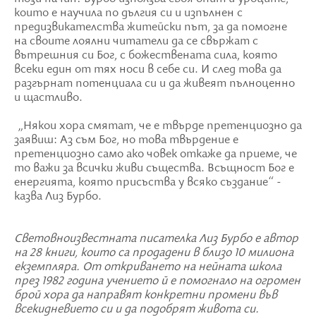
които е научила по дългия си и изпълнен с
предизвикателства житейски път, за да помогне
на своите лоялни читатели да се свържат с
вътрешния си Бог, с божествената сила, която
всеки един от тях носи в себе си. И след това да
разгърнат потенциала си и да живеят пълноценно
и щастливо.
„Някои хора смятат, че е твърде претенциозно да
заявиш: Аз съм Бог, но това твърдение е
претенциозно само ако човек откаже да приеме, че
то важи за всички живи същества. Всъщност Бог е
енергията, която присъства у всяко създание“ -
казва Лиз Бурбо.
Световноизвестната писателка Лиз Бурбо е автор
на 28 книги, които са продадени в близо 10 милиона
екземпляра. От откриването на нейната школа
през 1982 година учението й е помогнало на огромен
брой хора да направят конкретни промени във
всекидневието си и да подобрят живота си.