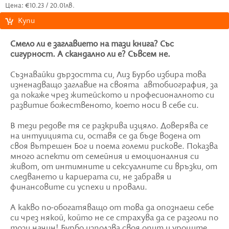
Цена: €10.23 / 20.01лв.
Купи
Смело ли е заглавието на тази книга? Със
сигурност. А скандално ли е? Съвсем не.
Съзнавайки дързостта си, Лиз Бурбо избира това
изненадващо заглавие на своята автобиография, за
да покаже чрез житейското и професионалното си
развитие божественото, което носи в себе си.
В тези редове тя се разкрива изцяло. Доверява се
на интуицията си, оставя се да бъде водена от
своя вътрешен Бог и поема големи рискове. Показва
много аспекти от семейния и емоционалния си
живот, от интимните и сексуалните си връзки, от
следването и кариерата си, не забравя и
финансовите си успехи и провали.
А какво по-обогатяващо от това да опознаеш себе
си чрез някой, който не се страхува да се разголи по
този начин! Бурбо използва своя опит и уроците,