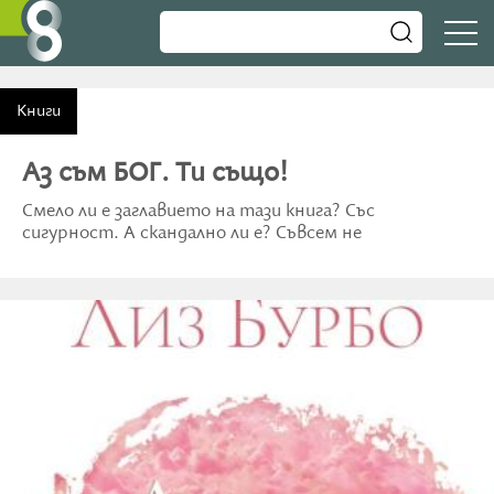
Книги
Аз съм БОГ. Ти също!
Смело ли е заглавието на тази книга? Със
сигурност. А скандално ли е? Съвсем не