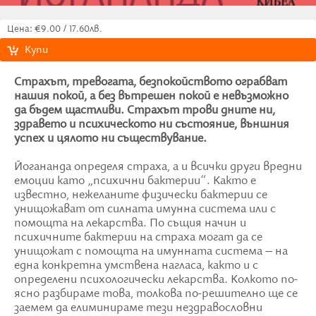
Цена: €9.00 / 17.60лв.
Купи
Страхът, тревогата, безпокойството ограбват
нашия покой, а без вътрешен покой е невъзможно
да бъдем щастливи. Страхът трови дните ни,
здравето и психическото ни състояние, външния
успех и цялото ни съществувание.
Йогананда определя страха, а и всички други вредни
емоции като „психични бактерии“. Както е
известно, нежеланите физически бактерии се
унищожават от силната имунна система или с
помощта на лекарства. По същия начин и
психичните бактерии на страха могат да се
унищожат с помощта на имунната система – на
една конкретна умствена нагласа, както и с
определени психологически лекарства. Колкото по-
ясно разбираме това, толкова по-решително ще се
заемем да елиминираме тези нездравословни