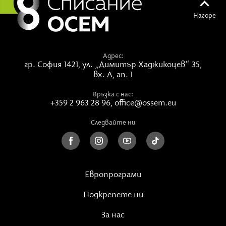
Нагоре
Адрес:
гр. София 1421,
ул. „Димитър Хаджикоцев“ 35,
вх. А, ап. 1
Връзка с нас:
+359 2 963 28 96
,
office@ossem.eu
Следвайте ни
Европрограми
Подкрепете ни
За нас