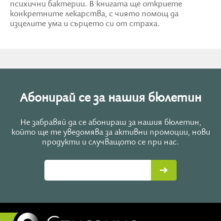
психични бактерии. В книгата ще откриете
конкретните лекарства, с чиято помощ да
изцелите ума и сърцето си от страха.
Абонирай се за нашия бюлетин
Не забравяй да се абонираш за нашия бюлетин,
който ще те уведомява за активни промоции, нови
продукти и случващото се при нас.