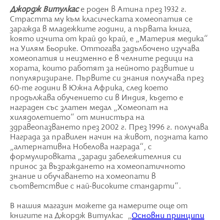
Джордж Витулкас
е роден в Атина през 1932 г.
Страстта му към класическата хомеопатия се
заражда в младежките години, а първата книга,
която изчита от край до край, е „Материя медика“
на Уилям Бьорике. Оттогава задълбочено изучава
хомеопатия и неизменно е в челните редици на
хората, които работят за нейното развитие и
популяризиране. Първите си знания получава през
60-те години в Южна Африка, след което
продължава обучението си в Индия, където е
награден със златен медал „Хомеопат на
хилядолетието“ от министъра на
здравеопазването през 2002 г. През 1996 г. получава
Награда за правилен начин на живот, позната като
„алтернативна Нобелова награда“, с
формулировката „заради забележителния си
принос за възраждането на хомеопатичното
знание и обучаването на хомеопати в
съответствие с най-високите стандарти“.
В нашия магазин можете да намерите още от
книгите на Джордж Витулкас „
Основни принципи