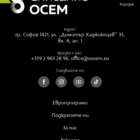
Нагоре
Адрес:
гр. София 1421,
ул. „Димитър Хаджикоцев“ 35,
вх. А, ап. 1
Връзка с нас:
+359 2 963 28 96
,
office@ossem.eu
Следвайте ни
Европрограми
Подкрепете ни
За нас