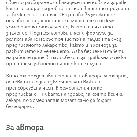
своето разбиране за дванадесетте нива на здраве,
като се спира подробно на съответните признаци
за всяко едно от тях. Очертава възможните
отговори на защитните сили на тялото към
хомеопатичното лечение, както и тяхното
значение. Поднася готови и ясни формули за
разпознаване на състоянието на пациента след
предписаното лекарство, както и прогноза за
развитието на лечението. Дава безценни съвети
на работещите в тази област за правилна оценка
при проследяването на тежките случаи.
Книгата представя истински новаторска теория,
основана на една изключително важна и
пренебрегвана част в хомеопатичното
предписване – нивата на здраве, за която всички
лекари по хомеопатия могат само да бъдат
благодарни.
За автора