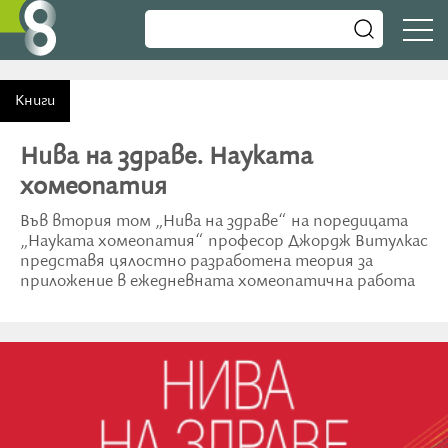
Книги
Нива на здраве. Науката
хомеопатия
Във втория том „Нива на здраве“ на поредицата
„Науката хомеопатия“ професор Джордж Витулкас
представя цялостно разработена теория за
приложение в ежедневната хомеопатична работа