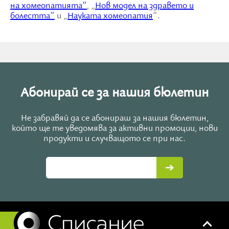
на хомеопатията“
, „
Нов модел на здравето и
болестта“
и „
Науката хомеопатия
“.
Абонирай се за нашия бюлетин
Не забравяй да се абонираш за нашия бюлетин,
който ще те уведомява за активни промоции, нови
продукти и случващото се при нас.