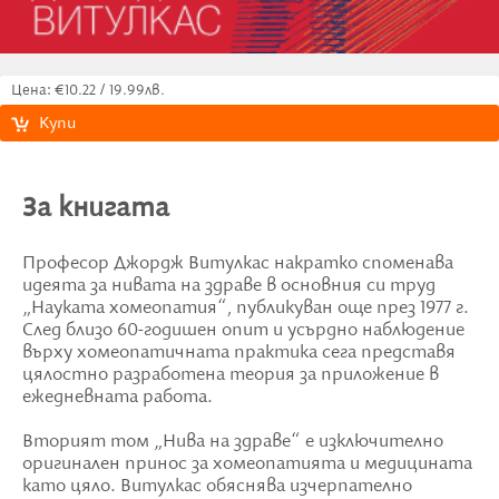
Цена: €10.22 / 19.99лв.
Купи
За книгата
Професор Джордж Витулкас накратко споменава
идеята за нивата на здраве в основния си труд
„Науката хомеопатия“, публикуван още през 1977 г.
След близо 60-годишен опит и усърдно наблюдение
върху хомеопатичната практика сега представя
цялостно разработена теория за приложение в
ежедневната работа.
Вторият том „Нива на здраве“ е изключително
оригинален принос за хомеопатията и медицината
като цяло. Витулкас обяснява изчерпателно