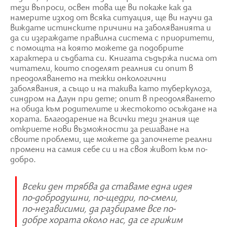
тези въпроси, освен това ще ви покаже как да
намерите изход от всяка ситуация, ще ви научи да
виждате истинските причини на заболяванията и
да си изграждате правилна система с приоритети,
с помощта на която можете да подобрите
характера и съдбата си. Книгата съдържа писма от
читатели, които споделят реалния си опит в
преодоляването на тежки онкологични
заболявания, а също и на такива като туберкулоза,
синдром на Даун при дете; опит в преодоляването
на обида към родителите и жестокото осъждане на
хората. Благодарение на всички тези знания ще
откриете нови възможности за решаване на
своите проблеми, ще можете да започнете реални
промени на самия себе си и на своя живот към по-
добро.
Всеки ден трябва да ставаме една идея
по-добродушни, по-щедри, по-смели,
по-независими, да разбираме все по-
добре хората около нас, да се грижим