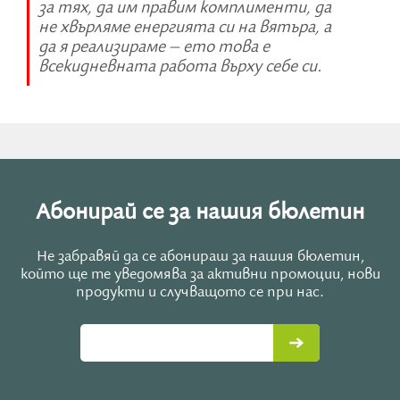
за тях, да им правим комплименти, да
не хвърляме енергията си на вятъра, а
да я реализираме – ето това е
всекидневната работа върху себе си.
Абонирай се за нашия бюлетин
Не забравяй да се абонираш за нашия бюлетин,
който ще те уведомява за активни промоции, нови
продукти и случващото се при нас.