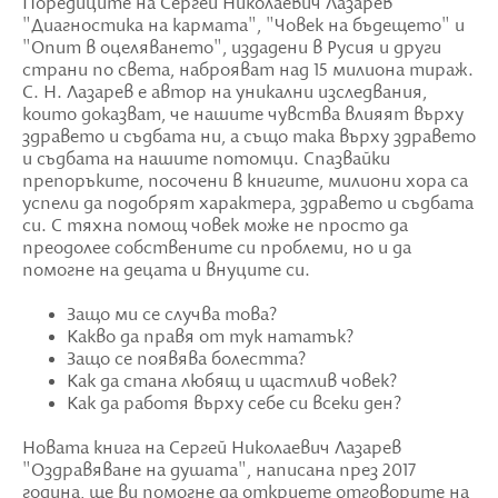
Поредиците на Сергей Николаевич Лазарев
"Диагностика на кармата", "Човек на бъдещето" и
"Опит в оцеляването", издадени в Русия и други
страни по света, наброяват над 15 милиона тираж.
С. Н. Лазарев е автор на уникални изследвания,
които доказват, че нашите чувства влияят върху
здравето и съдбата ни, а също така върху здравето
и съдбата на нашите потомци. Спазвайки
препоръките, посочени в книгите, милиони хора са
успели да подобрят характера, здравето и съдбата
си. С тяхна помощ човек може не просто да
преодолее собствените си проблеми, но и да
помогне на децата и внуците си.
Защо ми се случва това?
Какво да правя от тук нататък?
Защо се появява болестта?
Как да стана любящ и щастлив човек?
Как да работя върху себе си всеки ден?
Новата книга на Сергей Николаевич Лазарев
"Оздравяване на душата", написана през 2017
година, ще ви помогне да откриете отговорите на