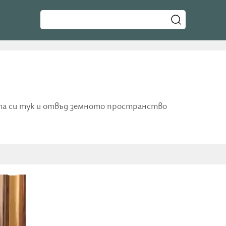
ята си тук и отвъд земното пространство