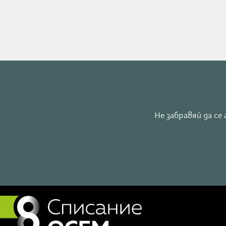
Защото когато много сърца се обединят в едно нам
Нека започнем.
Не забравяй да с