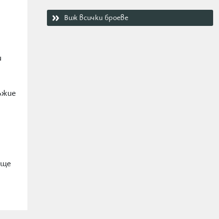
Виж всички броеве
и
ъжие
 ще
 или