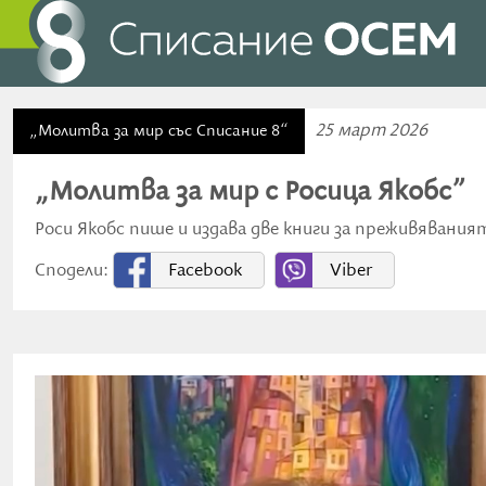
25 март 2026
„Молитва за мир със Списание 8“
„Молитва за мир с Росица Якобс”
Роси Якобс пише и издава две книги за преживявани
Сподели:
Facebook
Viber