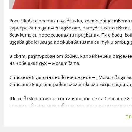
Роси Якобс е постигнала всичко, което обществото н
кариера като данъчен адвокат, пътувания по света.
всичките си професионални призвания. Тя е боец, ко
издава две книги за преживяванията си тук и отвъ
В свят, разтърсван от войни, напрежение и разделен
на човешкия дух – молитвата.
Списание 8 започна ново начинание – „Молитва за мир 
Списание 8 ще отправят молитва или медитация за
Ще се включат много от личностите на Списание 8 – 
сподели своята молитва или медитация, но целта е е
ПР
Каним и вас да се присъединявате към тази обща духо
просто с мисъл за мир.