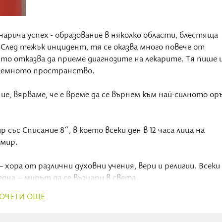
арича успех - образование в няколко области, блестяща
 След тежък инцидент, тя се оказва много повече от
йто отказва да приеме диагнозите на лекарите. Тя пише 
д земното пространство.
ие, вярваме, че е време да се върнем към най-силното ор
със Списание 8“, в което всеки ден в 12 часа лица на
 мир.
хора от различни духовни учения, вери и религии. Всеки
дна – мирът да се възцари в света.
ОЧЕТИ ОЩЕ
вна вълна всеки ден в 12:00 часа – с молитва, медитация