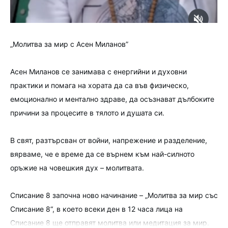
„Молитва за мир с Асен Миланов”
Асен Миланов се занимава с енергийни и духовни
практики и помага на хората да са във физическо,
емоционално и ментално здраве, да осъзнават дълбоките
причини за процесите в тялото и душата си.
В свят, разтърсван от войни, напрежение и разделение,
вярваме, че е време да се върнем към най-силното
оръжие на човешкия дух – молитвата.
Списание 8 започна ново начинание – „Молитва за мир със
Списание 8“, в което всеки ден в 12 часа лица на
Списание 8 ще отправят молитва или медитация за мир.