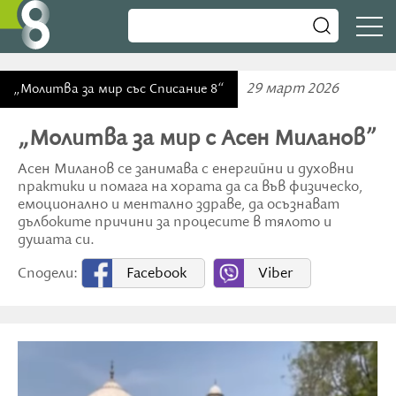
29 март 2026
„Молитва за мир със Списание 8“
„Молитва за мир с Асен Миланов”
Асен Миланов се занимава с енергийни и духовни
практики и помага на хората да са във физическо,
емоционално и ментално здраве, да осъзнават
дълбоките причини за процесите в тялото и
душата си.
Сподели:
Facebook
Viber