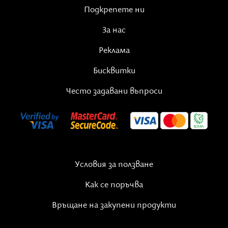
Публикация, споделена от Списание 8 (@spisanie8)
Подкрепете ни
За нас
Реклама
Бисквитки
Често задавани въпроси
Условия за ползване
Как се поръчва
Връщане на закупени продукти