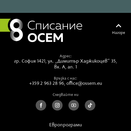
Нагоре
Адрес:
гр. София 1421,
ул. „Димитър Хаджикоцев“ 35,
вх. А, ап. 1
Вижте тази публикация в Instagram.
Връзка с нас:
+359 2 963 28 96
,
office@ossem.eu
Следвайте ни
Европрограми