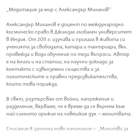
„Медитация за мир с Александър Миланов”
Александър Миланов е доцент по международно
космическо право в Джиндал глобален университет
в Индия. От 2011 г. изучава и прилага в живота си
ученията за свободата, катара и тантриара, вкл.
провежда и води обучения по тези въпроси. Автор
е на книги и на статии, на научни доклади за
контакти с извънземни същества и за
политическите и правни предизвикателства,
които това поражда.
В свят, разтърсван от войни, напрежение и
разделение, вярваме, че е време да се върнем към
най-силното оръжие на човешкия дух – молитвата.
Списание 8 започна ново начинание – „Молитва за
мир със Списание 8“, в което всеки ден в 12 часа