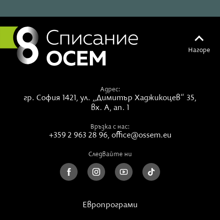
Нагоре
Адрес:
гр. София 1421,
ул. „Димитър Хаджикоцев“ 35,
вх. А, ап. 1
Вижте тази публикация в Instagram.
Връзка с нас:
+359 2 963 28 96
,
office@ossem.eu
Следвайте ни
Европрограми