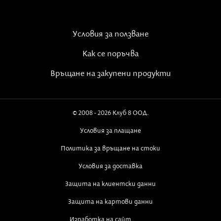
Просто си легнете на леглото и си напомняйте, че
това тяло не сте всъщност вие. Използвам го, но
това не съм истинският аз. Бихте могли да
Условия за ползване
свържете това утвърждение с дишането си.
Когато вдишвате, казвайте: „Аз не съм това
Как се поръчва
тяло“, когато издишвате: „Аз не съм и този ум“.
Връщане на закупени продукти
Изпълнявайте тази практика двайсетина минути
преди да заспите или докато заспите.
© 2008 - 2026 Клуб 8 ООД.
Условия за плащане
Политика за връщане на стоки
Условия за доставка
Защита на клиентски данни
Защита на картови данни
Изработка на сайт