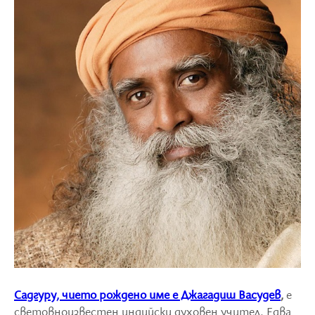
Садгуру, чието рождено име е Джагадиш Васудев
,
е
световноизвестен индийски духовен учител. Едва