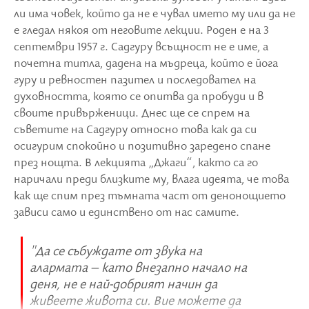
ли има човек, който да не е чувал името му или да не
е гледал някоя от неговите лекции. Роден е на 3
септември 1957 г. Садгуру всъщност не е име, а
почетна титла, дадена на мъдреца, който е йога
гуру и ревностен пазител и последовател на
духовността, която се опитва да пробуди и в
своите привърженици. Днес ще се спрем на
съветите на Садгуру относно това как да си
осигурим спокойно и позитивно заредено спане
през нощта. В лекцията „Джаги“, както са го
наричали преди близките му, влага идеята, че това
как ще спим през тъмната част от денонощието
зависи само и единствено от нас самите.
"Да се събуждате от звука на
алармата – като внезапно начало на
деня, не е най-добрият начин да
живеете живота си. Вие можете да