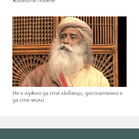
живейте повече
него. Той ще отнесе със себе си много неща. Когато
се къпете, изчиствате не само мръсотията от
тялото си. Забелязали ли сте, че, когато сте
напрегнати или разтревожени, просто един душ
може да снеме бремето и да ви освободи? Така че
душът не измива просто кожата по тялото ви,
страшно много неща се случват, когато водата ви
облива. Случва се пречистване на няколко нива.
3. Запалете органична маслена лампа
„Това е още едно нещо, което можете да
направите, ако желаете. Запалете органична
Не е нужно да сте любящи, достатъчно е
маслена лампа, памучен фитил... каквото и да е.
да сте мили
Дори обикновено готварско масло, зехтин... Всяко
органично масло (олио) с памучен фитил, може да
бъде запалено в мъничка лампа, поставена някъде в
стаята, в която спите.“
4. Изпълнявайте йога практики