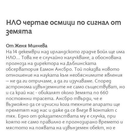
НЛО чертае осмици по сигнал от
земята
От Женя Милчева
На 14 декември над ирландското градче Бойл ще има
НЛО... Това не е случайно налучкване, а обоснована
прогноза на директора на Дъблинската
обсерватория Еамон Ансбро. Той показва новото
отношение на науката към необяснимите явления
– не да ги отричаме, а да ги изучаваме. Според
астронома извънземните не само съществуват, но
и са край нас - обикалят около Земята по 660
постоянни трасета. Ансбро твърди, че е
възможно да се изчисли кога техните апарати ще
прелетят над нас и даже да се влезе в контакт с
тях. Едно от доказателствата му е случка, при
която не само правилно е прогнозирано времето и
мястото на появата на извънземен обект, но е