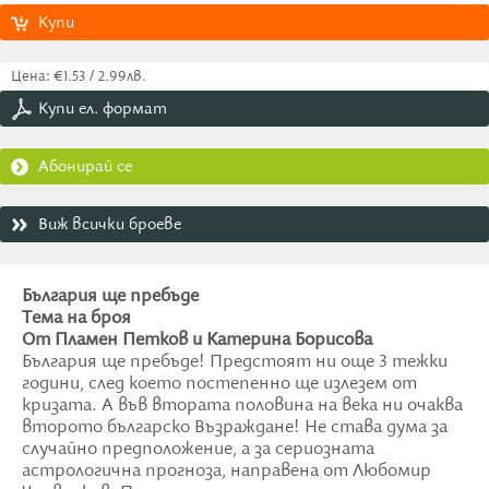
Купи
Цена: €1.53 / 2.99лв.
Купи ел. формат
Абонирай се
Виж всички броеве
България ще пребъде
Тема на броя
От Пламен Петков и Катерина Борисова
България ще пребъде! Предстоят ни още 3 тежки
години, след което постепенно ще излезем от
кризата. А във втората половина на века ни очаква
второто българско Възраждане! Не става дума за
случайно предположение, а за сериозната
астрологична прогноза, направена от Любомир