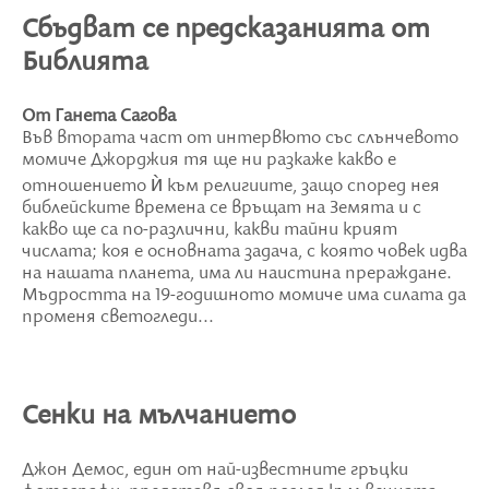
Сбъдват се предсказанията от
Библията
От Ганета Сагова
Във втората част от интервюто със слънчевото
момиче Джорджия тя ще ни разкаже какво е
отношението ѝ към религиите, защо според нея
библейските времена се връщат на Земята и с
какво ще са по-различни, какви тайни крият
числата; коя е основната задача, с която човек идва
на нашата планета, има ли наистина прераждане.
Мъдростта на 19-годишното момиче има силата да
променя светогледи...
Сенки на мълчанието
Джон Демос, един от най-известните гръцки