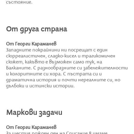
състояние.
От друга страна
От Георги Караманев
Западните покрайнини ни посрещат с един
сюрреалистичен, сладко-кисел и трагикомичен
сюжет, какъвто е възможен само тук, на
Балканите. С разнообразните си забележителности
и колоритните си хора. С пъстрата си и
драматична история и почти нереалните си, но
дълбоки и истински истории.
Маркови задачи
От Георги Караманев
За шестия рожден ден на Списание 8 имаме