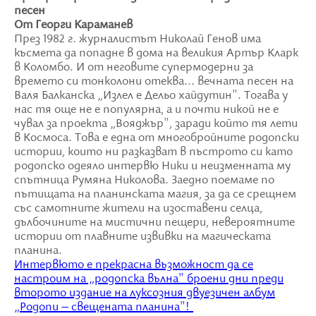
песен
От Георги Караманев
През 1982 г. журналистът Николай Генов има
късмета да попадне в дома на великия Артър Кларк
в Коломбо. И от неговите супермодерни за
времето си тонколони отеква... вечната песен на
Валя Балканска „Излел е Дельо хайдутин". Тогава у
нас тя още не е популярна, а и почти никой не е
чувал за проекта „Вояджър", заради който тя лети
в Космоса. Това е една от многобройните родопски
истории, които ни разказват в пъстрото си като
родопско одеяло интервю Ники и неизменната му
спътница Румяна Николова. Заедно поемаме по
пътищата на планинската магия, за да се срещнем
със самотните жители на изоставени селца,
дълбочините на мистични пещери, невероятните
истории от плавните извивки на магическата
планина.
Интервюто е прекрасна възможност да се
настроим на „родопска вълна" броени дни преди
второто издание на луксозния двуезичен албум
„Родопи – свещената планина"!