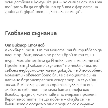
осъществена и комуникация – по сигнал от Земята
той започва да се движи по орбита с формата на
знака за безкрайност – „легнала осмица".
Глобално съзнание
От Виктор Стоянов
Ако хвърлите 100 пъти монета, тя би трябвало да
падне приблизително по равен брой пъти ези и
тура. Ами ако можем да ѝ повлияем с мислите си?
Проектът „Глобално съзнание" по необясним, но
съвсем недвусмислен начин доказва, че в по-особени
моменти човечеството влияе с емоциите си на
напълно безпристрастен генератор на случайни
числа. В мигове, когато хората са увлечени от
глобално събитие – печална катастрофа или
всеобщ празник, колективната енергия променя
вероятностите. Нещо повече – оказва се, че
влиянието е осезаемо още преди да се е случило