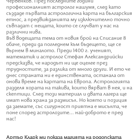
Червенков. През последните години
професионалният астролог нашумя, след като
създаде първата астрологична карта на българския
етнос, а предвижданията му изключително точно
съвпадат с нещата, които се случват у нас на
различни нива.
Във водещата тема от новия брой на Списание 8
обаче, преди да погледнем към бъдещето, ще се
върнем в миналото. Преди 1400 г. ученият,
математик и астролог Стефан Александрийски
предсказва, че народът ни ще оцелее през
трудностите, за разлика от много други. И ето че
днес страната ни е единствената, останала от
онова време на картата на Европа. Астрологията
разделя хората на такива, които вярват в нея, и на
скептици. След този материал и двата лагера ще
имат нова храна за размисъл. Но която и позиция
да заемате, със сигурност приятна е мисълта, че
поне според астролозите... най-доброто е пред
нас!
Артър Кларк ми показа магията на родопската