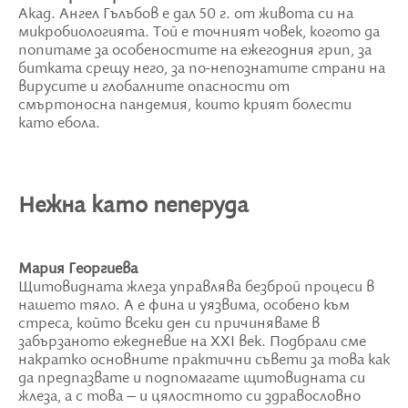
Акад. Ангел Гълъбов е дал 50 г. от живота си на
микробиологията. Той е точният човек, когото да
попитаме за особеностите на ежегодния грип, за
битката срещу него, за по-непознатите страни на
вирусите и глобалните опасности от
смъртоносна пандемия, които крият болести
като ебола.
Нежна като пеперуда
Мария Георгиева
Щитовидната жлеза управлява безброй процеси в
нашето тяло. А е фина и уязвима, особено към
стреса, който всеки ден си причиняваме в
забързаното ежедневие на XXI век. Подбрали сме
накратко основните практични съвети за това как
да предпазвате и подпомагате щитовидната си
жлеза, а с това – и цялостното си здравословно