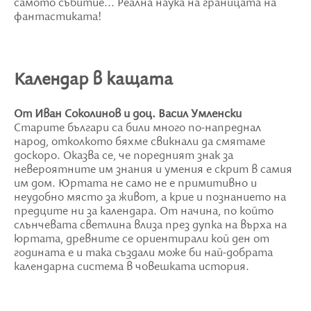
самото събитие... Реална наука на границата на
фантастиката!
Календар в кащата
От Иван Соколинов и доц. Васил Умленски
Старите българи са били много по-напреднал
народ, отколкото бяхме свикнали да смятаме
доскоро. Оказва се, че поредният знак за
невероятните им знания и умения е скрит в самия
им дом. Юртата не само не е примитивно и
неудобно място за живот, а крие и познанието на
предците ни за календара. От начина, по който
слънчевата светлина влиза през дупка на върха на
юртата, древните се ориентирали кой ден от
годината е и така създали може би най-добрата
календарна система в човешката история.