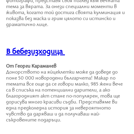
фотографи, представя своя поглед към вечната
тема за вярата. За онези специални моменти в
живота, когато той достига своята кулминация и
показва без маска и грим цялото си истинско и
драматично лице.
В бебезизходица
От Георги Караманев
Донорството на яйцеклетки може да доведе до
поне 50 000 новородени българчета! Макар по
темата все още да се говори малко, 985 жени вече
са в списъка на потенциални дарители, а ако
благородният акт стане по-популярен, това ще
дорисува много красиви съдби. Представяме ви
една предколедна история за невероятното
чувство да даряваш и да получаваш най-
съкровените подаръци.