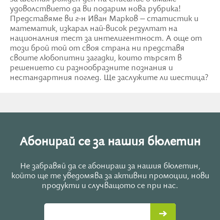
удоволствието да ви подарим нова рубрика!
Представяме ви г-н Иван Марков – статистик и
математик, изкарал най-висок резултат на
националния тест за интелигентност. А още от
този брой той от своя страна ни представя
своите любопитни загадки, които търсят в
решението си разнообразните познания и
нестандартния поглед. Ще заслужите ли шестица?
Абонирай се за нашия бюлетин
Не забравяй да се абонираш за нашия бюлетин,
който ще те уведомява за активни промоции, нови
продукти и случващото се при нас.