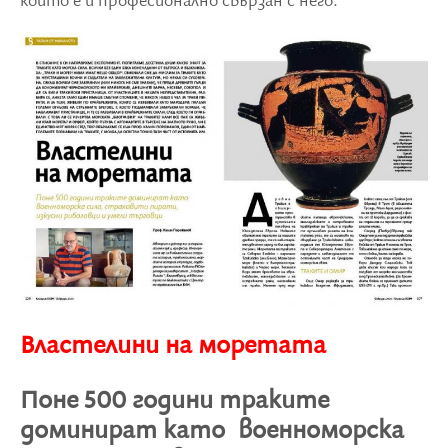
който е и професионално свързан с него.
Властелини на моретата
Поне 500 години траките
доминират като военноморска