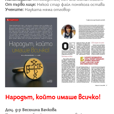
От първо лице:
Някой стар файл понякога остава
Учените:
Науката няма отговор
Народът, който имаше всичко!
Доц. д-р Веселина Вачкова