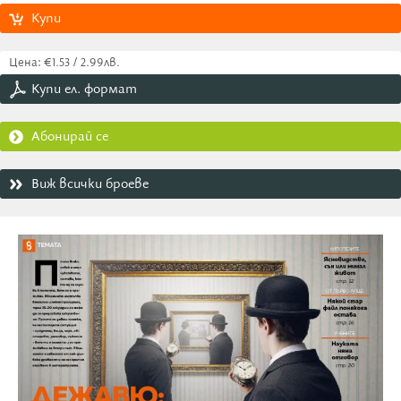
Купи
Цена: €1.53 / 2.99лв.
Купи ел. формат
Абонирай се
Виж всички броеве