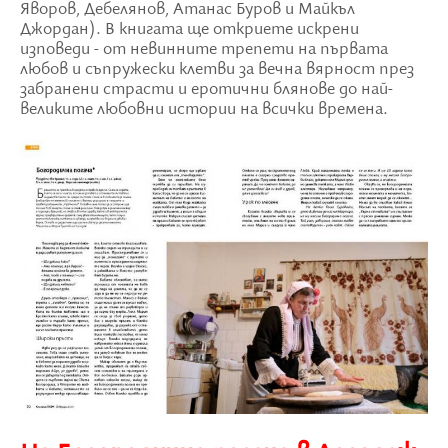
Яворов, Дебелянов, Атанас Буров и Майкъл
Джордан). В книгата ще откриете искрени
изповеди - от невинните трепети на първата
любов и съпружески клетви за вечна вярност през
забранени страсти и еротични блянове до най-
великите любовни истории на всички времена.