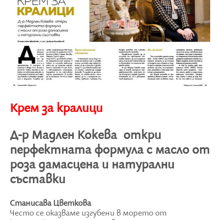
Крем за кралици
Д-р Мадлен Кокева откри
перфектната формула с масло от
роза дамасцена и натурални
съставки
Станисава Цветкова
Често се оказваме изгубени в морето от