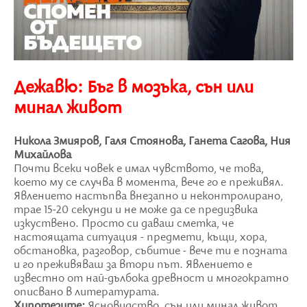
Дежавю: Бъг в мозъка, сън или
минал живот
Никола Змияров, Галя Стоянова, Ганета Сагова, Ния
Михайлова
Почти всеки човек е имал чувството, че това,
което му се случва в момента, вече го е преживял.
Явлението настъпва внезапно и неконтролирано,
трае 15-20 секунди и не може да се предизвика
изкуствено. Просто си даваш сметка, че
настоящата ситуация - предмети, къщи, хора,
обстановка, разговор, събитие - вече ти е позната
и го преживяваш за втори път. Явлението е
известно от най-дълбока древност и многократно
описвано в литературата.
Хипотезите:
Ясновидство, сън или минал живот