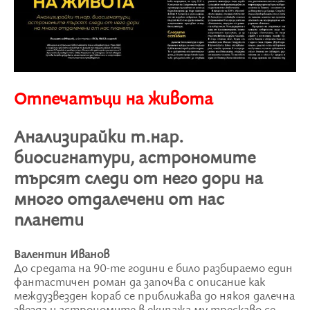
Отпечатъци на живота
Анализирайки т.нар.
биосигнатури, астрономите
търсят следи от него дори на
много отдалечени от нас
планети
Валентин Иванов
До средата на 90-те години е било разбираемо един
фантастичен роман да започва с описание как
междузвезден кораб се приближава до някоя далечна