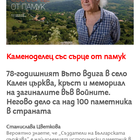
Каменоделец със сърце от памук
78-годишният Въто вдига в село
Кален църква, кръст и мемориал
на загиналите във войните.
Негово дело са над 100 паметника
в страната
Станислава Цветкова
Вероятно знаете, че „Създатели на Българската
държава” е най-големият исторически паметник в