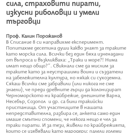
сила, страховити пирати,
изкусни риболовци и умели
търговци
Проф. Калин Порожанов
В Списание 8 си направихме експеримент.
Попитахме десетина души какво знаят за траките
като морска сила. Всички без един бяха изненадани
от въпроса и възкликваха: „Траки и море?! Нима
имат нещо общо?“. Свикнали сме да мислим за
траките като за неустрашими воини и създатели
на забележителна култура, но някак си сухоземна.
Сякаш всички сме забравили (или никога не сме
знаели), че преди древните гърци да колонизират
Черноморското ни крайбрежие, днешните Варна,
Несебър, Созопол и др. са били тракийски
пристанища. От участниците в нашата
непредставителна, разбира се, анкета само един
имаше смътни спомени, че някога нещо е чел за
траки пирати. И за тези, живели по крайбрежията,
които се изявявали като мародери: палели големи