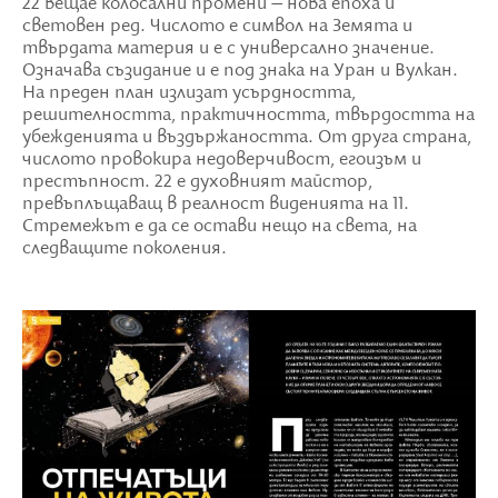
22 вещае колосални промени – нова епоха и
световен ред. Числото е символ на Земята и
твърдата материя и е с универсално значение.
Означава съзидание и е под знака на Уран и Вулкан.
На преден план излизат усърдността,
решителността, практичността, твърдостта на
убежденията и въздържаността. От друга страна,
числото провокира недоверчивост, егоизъм и
престъпност. 22 е духовният майстор,
превъплъщаващ в реалност виденията на 11.
Стремежът е да се остави нещо на света, на
следващите поколения.