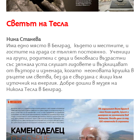
Светът на Тесла
Нина Станева
Има едно място в Белград, където и местните, и
гостите на града се тълпят постоянно. Ученици
на групи, родители с деца и беловласи възрастни
със зяпнала уста слушат гидовете и възклицават
от възторг и изненада, когато неоновата крушка в
ръцете им светва, без да е свързана с жици към
източник на енергия. Добре дошли в музея на
Никола Тесла в Белград.