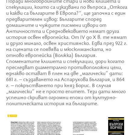
Поради многобройните стари и нови клишета и
спекулации, които са изказвани по въпроса „Откога
и какви са българите в Европа?”, ще започна с един
предварителен извод: Българите според
домашните и чуждите писмени извори от
Античността и Средновековието нямат друга
история освен европейска. От IV до X в. те нямат
и друго минало, освен християнско. Едва през 922 г.
на сцената се появява и мюсюлманската, но
отново европейска (Волжка) България.
Споменатите клишета и спекулации, дори когато
преследват диаметрално противоположни цели,
еднакво остават в плен на две „магически“ дати:
681 г. – създаването на Аспарухова България, и 864
г. – покръстването при княз Борис. В случая
„магически“ не е просто епитет. Тези дати много
успешно скриват огромни епохи от културно-
политическата история на българите.