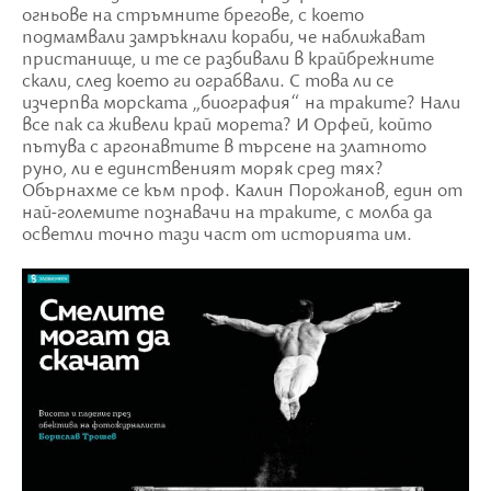
огньове на стръмните брегове, с което
подмамвали замръкнали кораби, че наближават
пристанище, и те се разбивали в крайбрежните
скали, след което ги ограбвали. С това ли се
изчерпва морската „биография“ на траките? Нали
все пак са живели край морета? И Орфей, който
пътува с аргонавтите в търсене на златното
руно, ли е единственият моряк сред тях?
Обърнахме се към проф. Калин Порожанов, един от
най-големите познавачи на траките, с молба да
осветли точно тази част от историята им.