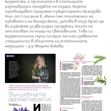
козметика, а причината е в стотиците
разнообразни продукти на пазара, където
преобладават предимно чуждестранни брандове.
Ние, от Списание 8, обаче сме почитатели на
хубавото и на българското, затова в този брой ще
ви разкажем за два родни продуктa, които не
отстъпват по нищо на световните. Това са
козметичните серии на един от най-изявените
специалисти в областта на естетичната
медицина – д-р Мадлен Кокева.