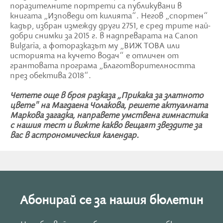
поразителните портрети са публикувани в
книгата „Изповеди от килията“. Негов „спортен“
кадър, избран измежду други 2751, е сред трите най-
добри снимки за 2015 г. в надпреварата на Canon
Bulgaria, а фоторазказът му „ВИЖ ТОВА или
историята на кучето водач“ е отличен от
грантовата програма „Благотворителността
през обектива 2018“.
Четете още в броя разказа „Прикака за златното
цвете" на Магдаена Чолакова, решете актуалната
Маркова загадка, направете умствена гимнастика
с нашия тест и вижте какво вещаят звездите за
вас в астрономическия календар.
Абонирай се за нашия бюлетин