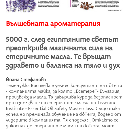
Вълшебната ароматерапия
5000 г. след египтяните светът
преоткрива магичната сила на
етеричните масла. Те връщат
здравето и баланса на тяло и дух
Йоана Стефанова
Теменужка Василева е уелнес консултант на dōTеrra
- компанията майка, за която „Есетере“- България,
произвежда масла. Тя завършва курс за безопасност
при използване на етеричните масла на Tisserand
Institute - Essential Oil Safety Masterclass. Също така
успешно преминава обучение на dōTеrra, водено от
лидерите в компанията. Тя споделя: „Откакто се
докоснах до етеричните масла на dōTеrra, моят