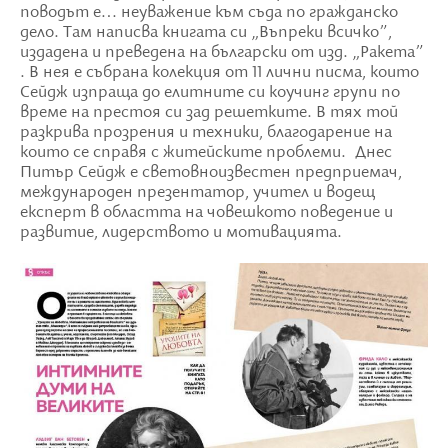
поводът е… неуважение към съда по гражданско
дело. Там написва книгата си „Въпреки всичко”,
издадена и преведена на български от изд. „Ракета”
. В нея е събрана колекция от 11 лични писма, които
Сейдж изпраща до елитните си коучинг групи по
време на престоя си зад решетките. В тях той
разкрива прозрения и техники, благодарение на
които се справя с житейските проблеми. Днес
Питър Сейдж е световноизвестен предприемач,
международен презентатор, учител и водещ
експерт в областта на човешкото поведение и
развитие, лидерството и мотивацията.