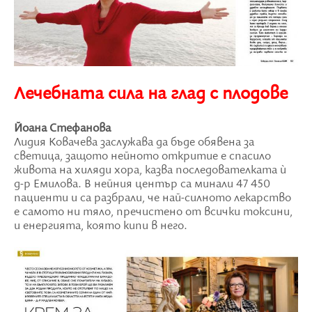
Лечебната сила на глад с плодове
Йоана Стефанова
Лидия Ковачева заслужава да бъде обявена за
светица, защото нейното откритие е спасило
живота на хиляди хора, казва последователката є
д-р Емилова. В нейния център са минали 47 450
пациенти и са разбрали, че най-силното лекарство
е самото ни тяло, пречистено от всички токсини,
и енергията, която кипи в него.