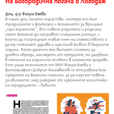
На Богородична погача в Логодаж
Доц. д-р Вихра Баева
В наши дни, когато нараства интересът към
традициите и фолклора и желанието за връщане
„при корените“, все повече родители и роднини
имат желание да направят специален ритуал, с
който да посрещнат новия член на семейството и
да му пожелаят здраве и щастлив живот в бъдните
години. Като далечно ехо витаят спомени за
древни обреди, наследени от предците, но загубени
в течение на годините особено в големите градове.
Ето защо етнологът от БАН Вихра Баева и
фотографът Добрин Кашавелов се отправиха към
чукарите на Влахина планина, за да научат повече
за обичаите след раждане от изконните носителки
на традицията – бабите.