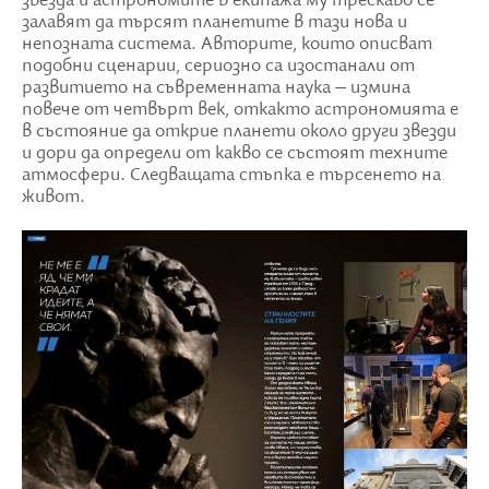
звезда и астрономите в екипажа му трескаво се
залавят да търсят планетите в тази нова и
непозната система. Авторите, които описват
подобни сценарии, сериозно са изостанали от
развитието на съвременната наука – измина
повече от четвърт век, откакто астрономията е
в състояние да открие планети около други звезди
и дори да определи от какво се състоят техните
атмосфери. Следващата стъпка е търсенето на
живот.