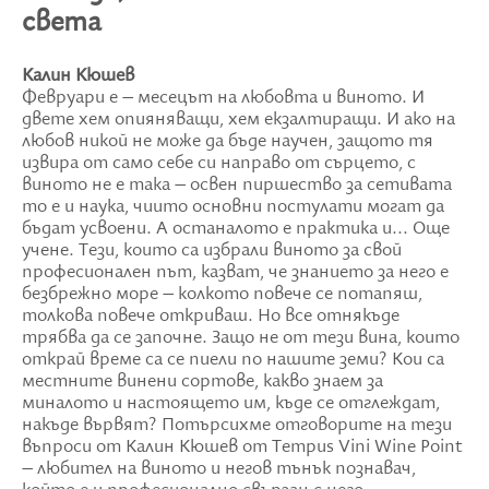
света
Калин Кюшев
Февруари е – месецът на любовта и виното. И
двете хем опияняващи, хем екзалтиращи. И ако на
любов никой не може да бъде научен, защото тя
извира от само себе си направо от сърцето, с
виното не е така – освен пиршество за сетивата
то е и наука, чиито основни постулати могат да
бъдат усвоени. А останалото е практика и... Още
учене. Тези, които са избрали виното за свой
професионален път, казват, че знанието за него е
безбрежно море – колкото повече се потапяш,
толкова повече откриваш. Но все отнякъде
трябва да се започне. Защо не от тези вина, които
открай време са се пиели по нашите земи? Кои са
местните винени сортове, какво знаем за
миналото и настоящето им, къде се отглеждат,
накъде вървят? Потърсихме отговорите на тези
въпроси от Калин Кюшев от Tempus Vini Wine Point
– любител на виното и негов тънък познавач,