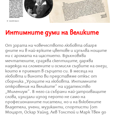
Интимните думи на великите
От зората на човечеството любовта обагря
дните ни в най-ярките цветове и изпълва нощите
ни с аромата на щастието. Вдъхновява
мечтателите, сразява скептиците, дарява
надежда на сломените и осмисля съдбите на онези,
които я приемат в сърцето си. В месеца на
любовта и виното ви представяме откъс от
сборника „Уроците на любовта. Интимните
откровения на великите“ на издателство
„Милениум“. В него са събрани най-затрогващите
слова, излизали изпод перото не само на
професионалните писатели, но и на влюбените
владетели, учени, музиканти, спортисти (от
Моцарт, Оскар Уайлд, Лев Толстой и Марк Твен до