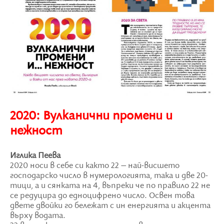
2020: Вулканични промени и
нежност
Иглика Пеева
2020 носи в себе си както 22 – най-висшето
господарско число в нумерологията, така и две 20-
тици, а и сянката на 4, въпреки че по правило 22 не
се редуцира до едноцифрено число. Освен това
двете двойки го бележат с ин енергията и акцента
върху водата.