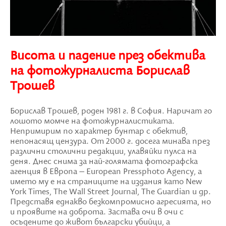
Висота и падение през обектива
на фотожурналиста Борислав
Трошев
Борислав Трошев, роден 1981 г. в София. Наричат го
лошото момче на фотожурналистиката.
Непримирим по характер бунтар с обектив,
непонасящ цензура. От 2000 г. досега минава през
различни столични редакции, улавяйки пулса на
деня. Днес снима за най-голямата фотографска
агенция в Европа – European Pressphoto Agency, а
името му е на страниците на издания като New
York Times, The Wall Street Journal, The Guardian и др.
Представя еднакво безкомпромисно агресията, но
и проявите на доброта. Застава очи в очи с
осъдените до живот български убийци, а