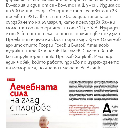
България и един от символите на Шумен. Издига се
на 500 м над града. Открит е тържествено на 28
ноември 1981 г. в чест на 1300-годишнината от
създаването на България, като пресъздава важни
моменти от историята ни от VII до X в. Изграден
е от 8 бетонни тела, които оформят две полузали.
Проектът е дело на скулптора акад. Крум Oамянов,
архитектите Георги Гечев и Благой Атанасов,
художниците Владислав Паскалев, Симеон Венов,
конструкторът инж. Преслав Хаджов. Има още
един човек, който работи здраво по изграждането
на мемориала, но чието име остава в сянка.