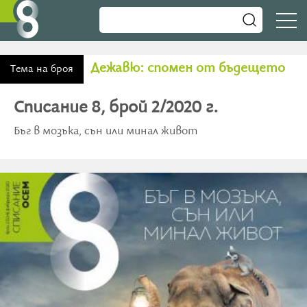
Дежавю: спомен от бъдещето
Тема на броя
Списание 8, брой 2/2020 г.
Бъг в мозъка, сън или минал живот