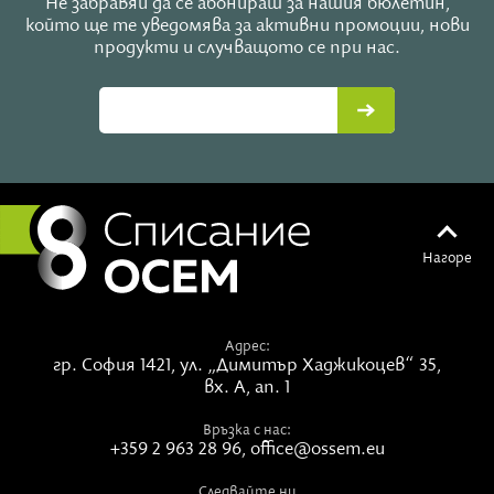
Не забравяй да се абонираш за нашия бюлетин,
който ще те уведомява за активни промоции, нови
продукти и случващото се при нас.
Нагоре
Адрес:
гр. София 1421,
ул. „Димитър Хаджикоцев“ 35,
вх. А, ап. 1
Връзка с нас:
+359 2 963 28 96
,
office@ossem.eu
Следвайте ни