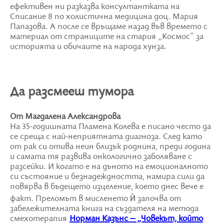
ефективен ни разказва консултантката на
Списание 8 по холистична медицина доц. Мария
Папазова. А после се връщаме назад във времето с
материал от страниците на стария „Космос" за
историята и обичаите на народа хунза.
Да разсмееш тумора
От Магдалена Александрова
На 35-годишната Пламена Колева е писано често да
се среща с най-неприятната диагноза. След като
от рак си отива неин близък роднина, преди година
и самата тя развива онкологично заболяване с
разсейки. И когато е на дъното на емоционалното
си състояние и безнадеждността, намира сили да
повярва в бъдещето изцеление, което днес вече е
факт. Преломът в мисленето ѝ започва от
забележителната книга на създателя на метода
смехотерапия
Норман Казънс – „Човекът, който