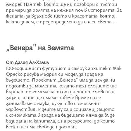
Андрей Пантев, който ще ни поговори с пъстри
примери за ролята на нежния пол в историята. За
жената, за вдъхновението и красотата, която,
както знаем, е предопределено да спаси света...
„Венера" на Земята
От Далия Ал-Халил
100-годишният футурист и самоук архитект Жак
Фреско рисува мъдрия си модел за града на
бъдещето. Проектът „Венера" има за цел да ни
подготви за момента, когато технологиите ще
вършат по-голяма част от днешните човешки
задачи, а ние ще имаме повече време да се
занимаваме с наука, изкуство и смислени
удоволствия. Идеите му са и социални, защото
икономиката в града на бъдещето няма да бъде
базирана на капитала, а на ресурсите, до които
всеки ще има свободен достъп.