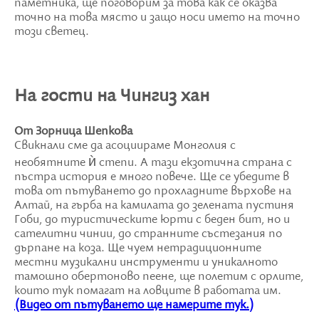
паметника, ще поговорим за това как се оказва
точно на това място и защо носи името на точно
този светец.
На гости на Чингиз хан
От Зорница Шепкова
Свикнали сме да асоциираме Монголия с
необятните ѝ степи. А тази екзотична страна с
пъстра история е много повече. Ще се убедите в
това от пътуването до прохладните върхове на
Алтай, на гърба на камилата до зелената пустиня
Гоби, до туристическите юрти с беден бит, но и
сателитни чинии, до странните състезания по
дърпане на коза. Ще чуем нетрадиционните
местни музикални инструменти и уникалното
тамошно обертоново пеене, ще полетим с орлите,
които тук помагат на ловците в работата им.
(Видео от пътуването ще намерите тук.)