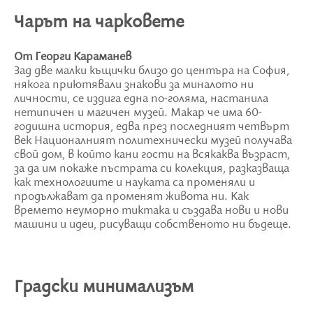
Чарът на чарковете
От Георги Караманев
Зад две малки къщички близо до центъра на София,
някога приютявали знакови за миналото ни
личности, се издига една по-голяма, настанила
нетипичен и магичен музей. Макар че има 60-
годишна история, едва през последният четвърт
век Националният политехнически музей получава
свой дом, в който кани гости на всякаква възраст,
за да им покаже пъстрата си колекция, разказваща
как технологиите и науката са променяли и
продължават да променят живота ни. Как
времето неуморно тиктака и създава нови и нови
машини и идеи, рисуващи собственото ни бъдеще.
Градски минимализъм