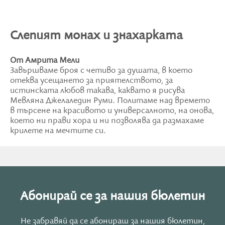
Слепият монах и знахарката
От Амрита Мели
Завършваме броя с четиво за душата, в което
отеква усещането за приятелството, за
истинската любов такава, каквато я рисува
Мевляна Джелаледин Руми. Политаме над времето
в търсене на красивото и универсалното, на онова,
което ни прави хора и ни позволява да размахаме
крилете на мечтите си.
Абонирай се за нашия бюлетин
Не забравяй да се абонираш за нашия бюлетин,