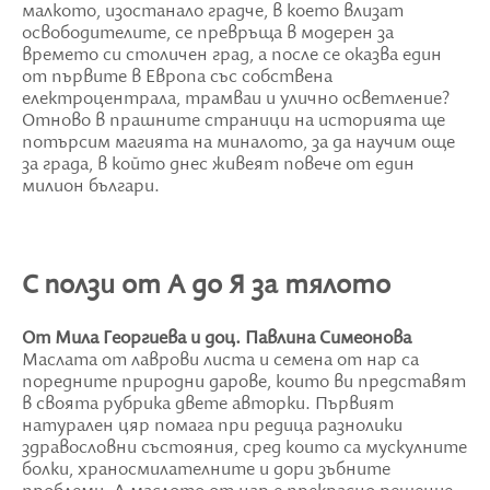
малкото, изостанало градче, в което влизат
освободителите, се превръща в модерен за
времето си столичен град, а после се оказва един
от първите в Европа със собствена
електроцентрала, трамваи и улично осветление?
Отново в прашните страници на историята ще
потърсим магията на миналото, за да научим още
за града, в който днес живеят повече от един
милион българи.
С ползи от А до Я за тялото
От Мила Георгиева и доц. Павлина Симеонова
Маслата от лаврови листа и семена от нар са
поредните природни дарове, които ви представят
в своята рубрика двете авторки. Първият
натурален цяр помага при редица разнолики
здравословни състояния, сред които са мускулните
болки, храносмилателните и дори зъбните