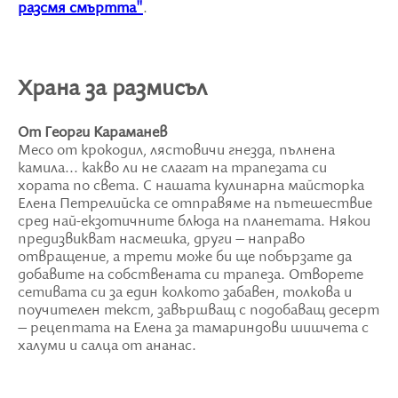
разсмя смъртта"
.
Храна за размисъл
От Георги Караманев
Месо от крокодил, лястовичи гнезда, пълнена
камила... какво ли не слагат на трапезата си
хората по света. С нашата кулинарна майсторка
Елена Петрелийска се отправяме на пътешествие
сред най-екзотичните блюда на планетата. Някои
предизвикват насмешка, други – направо
отвращение, а трети може би ще побързате да
добавите на собствената си трапеза. Отворете
сетивата си за един колкото забавен, толкова и
поучителен текст, завършващ с подобаващ десерт
– рецептата на Елена за тамариндови шишчета с
халуми и салца от ананас.