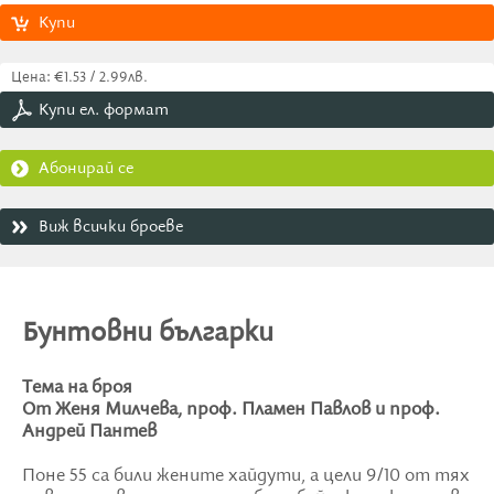
Купи
Цена: €1.53 / 2.99лв.
Купи ел. формат
Абонирай се
Виж всички броеве
Бунтовни българки
Тема на броя
От Женя Милчева, проф. Пламен Павлов и проф.
Андрей Пантев
Поне 55 са били жените хайдути, а цели 9/10 от тях