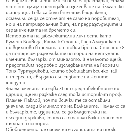
са водили свои чети или са били байрактарки, става
ясно от излязло неотдавна изследване на български
историци. Това са били впечатляващи жени,
осмелили се да се опълчат не само на поробителя,
но и на патриархалния бит, на предразсъдъците и
ограниченията на времето си.
Историята на забележителни личности като
Румена Войвода, Каймак Стойна, Рада Амазонката
ни вдъхнови в темата от новия брой на Списание 8
да потърсим разноликите истории на непознати
именити българки от миналото. В началото ще ви
представим подробно изследванията на Георги и
Тоня Туртурикови, които обобщават всичко най-
интересно, свързано със съдбите на жените
хайдути.
Знаем имената на едва 31 от средновековните ни
царици, ще ни разкаже след това историкът проф.
Пламен Павлов, почти всички те са оставили
значими следи в миналото на Балканите. Немалко са
и българките, издигнали се до владетелки на
съседни държави, които са станали важна част от
тяхната история.
Обобщението ще дадем на ерудицията на проф.