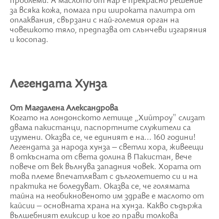
проблеми. А маслото от нар е прекрасно решение
за всяка кожа, помага при широката палитра от
оплаквания, свързани с най-големия орган на
човешкото тяло, предпазва от слънчеви изгаряния
и косопад.
Легендата Хунза
От Магдалена Александрова
Когато на лондонското летище „Хийтроу" слизат
двама пакистанци, паспортните служители са
изумени. Оказва се, че единият е на... 160 години!
Легендата за народа хунза – светли хора, живеещи
в откъсната от света долина в Пакистан, вече
повече от век вълнува западния човек. Хората от
това племе впечатляват с дълголетието си и на
практика не боледуват. Оказва се, че голямата
тайна на необикновеното им здраве е маслото от
кайсии – основната храна на хунза. Какво съдържа
вълшебният еликсир и кое го прави толкова