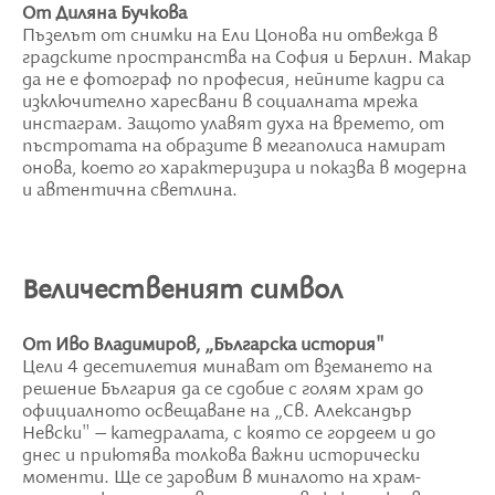
От Диляна Бучкова
Пъзелът от снимки на Ели Цонова ни отвежда в
градските пространства на София и Берлин. Макар
да не е фотограф по професия, нейните кадри са
изключително харесвани в социалната мрежа
инстаграм. Защото улавят духа на времето, от
пъстротата на образите в мегаполиса намират
онова, което го характеризира и показва в модерна
и автентична светлина.
Величественият символ
От Иво Владимиров, „Българска история"
Цели 4 десетилетия минават от вземането на
решение България да се сдобие с голям храм до
официалното освещаване на „Св. Александър
Невски" – катедралата, с която се гордеем и до
днес и приютява толкова важни исторически
моменти. Ще се заровим в миналото на храм-