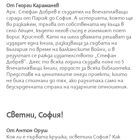
От Георги Караманев
Арх. Стефан Добрев е създател на впечатляващи
сгради от Париж до София. А историята, която ще
ви разкажем, тръгва от собствената му къща в
село Лещен, където негов съсед е големият поет
Борис Христов. Като на шега двамата решават да
издадат една книга, разказваща за съдбата на
България по време на Балканските войни, и в
резултат се ражда издателството „Стефан
Добрев". Днес то всяка година създава поне по 5
впечатляващи книги, гордост за всяка библиотека.
Представя на ценителите онези проекти, които
не биха стигнали до тях, ако разчитаха само на
безсърдечната страна на пазарните отношения.
Светни, София!
От Антон Оруш
Коя ли е първата крушка, осветила София? Как