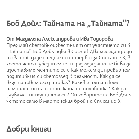
Боб Дойл: Тайната на „Тайната"?
От Магдалена Александрова и Ива Тодорова
През май световноизвестният от участието си в
„Тайната" Боб Дойл идва в София! Два месеца преди
това той даде специално интервю за Списание 8, в
което ясно и убедително ни разказа защо не бива да
изоставяме мечтите си и как можем да превърнем
позитивния си светоглед в реалност. Как да се
възстановим след провал? Какъв е пътят към
намирането на истинската ни половинка? Как да
„чуваме" интуицията си? Отговорите на Боб Дойл
четете само в мартенския брой на Списание 8!
Добри книги