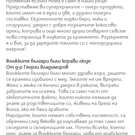
променим всичко това е само в наши ръце!
Представяме ви суперхраните – онези продукти,
които имат не е една и две, а дузини полезни
съставки. Екзотичните годжи бери, мака и
спирулина, заедно с добре познатите кокосови
орехи, коприва и още много други отварят съвсем
нова страница в науката за храненето. Разгърнете
я и вие, за да заредите тялото си с неподозирана
енергия!
Волжките българи били корави люде
От д-р Георги Владимиров
Волжките българи били много здрави хора, защото
се хранели изобилно с мед. Змиите не им вредели.
Жени и мъже се къпели заедно в реките, въпреки
забраните на исляма. Това са само част от
любопитните факти, които никога нямаше да
знаем за родствениците си, живели на брега на
Волга, ако не бяха арабите.
Народите, които нямат собствена писменост, са
обречени след векове да научаваме за тях само от
съседите и съперниците им. Почти всичко, което
днес знаем за волжките българи, идва от арабските