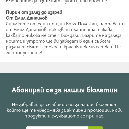
влюбените да изпълнят с уют и настроение.
Пирин от залез до изгрев
От Емил Данаилов
Снимките от една нощ на връх Полежан, направени
от Емил Данаилов, показват планината такава,
каквато никога не сте я виждали. Багрите на залеза,
нощта и утрото ще ви заведат в един съвсем
различен свят – спокоен, красив и величествен. Не
ги пропускайте!
Абонирай се за нашия бюлетин
Не забравяй да се абонираш за нашия бюлетин,
който ще те уведомява за активни промоции, нови
продукти и случващото се при нас.