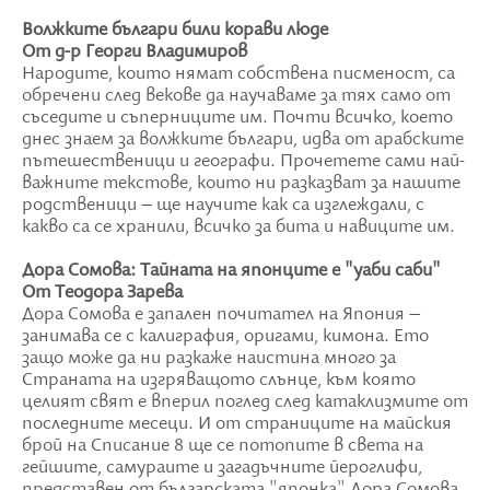
Волжките българи били корави люде
От д-р Георги Владимиров
Народите, които нямат собствена писменост, са
обречени след векове да научаваме за тях само от
съседите и съперниците им. Почти всичко, което
днес знаем за волжките българи, идва от арабските
пътешественици и географи. Прочетете сами най-
важните текстове, които ни разказват за нашите
родственици – ще научите как са изглеждали, с
какво са се хранили, всичко за бита и навиците им.
Дора Сомова: Тайната на японците е "уаби саби"
От Теодора Зарева
Дора Сомова е запален почитател на Япония –
занимава се с калиграфия, оригами, кимона. Ето
защо може да ни разкаже наистина много за
Страната на изгряващото слънце, към която
целият свят е вперил поглед след катаклизмите от
последните месеци. И от страниците на майския
брой на Списание 8 ще се потопите в света на
гейшите, самураите и загадъчните йероглифи,
представен от българската "японка" Дора Сомова.