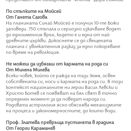
По стъпките на Мойсей
От Ганета Сагова
На планината Синай Мойсей е получил 10-те Божи
заповеди. 750 стъпала и сериозно изкачване водят
до едноименния връх, където е и една от най-
древните църкви. Докоснете се до свещената
планина с увлекателния разказ за едно покоряване
по време на революция.
Не можеш да избягаш от кармата на рода си
От Милена Милева
Всеки човек, който се ражда на тази Земя, освен
собствената си, носи и кармата на рода си. В този
контекст националните ни герои Васил Левски и
Христо Ботев се появяват на бял свят в точно
определен момент за да поведат народа си.
Родовата астрология ясно обяснява механизмите
на процеса и закономерностите, до които води.
Проф. Златева превръща пустинята в градина
От Георги Караманев