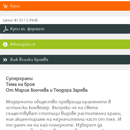
Купи
Цена: €1.53 / 2.99лв.
Купи ел. формат
Абонирай се
Виж всички броеве
Суперхрани
Тема на броя
От Мария Бончева и Теодора Зарева
Модерното общество превръща храненето в
истински конвейер. Въпреки че на света
съществуват стотици видове растителни храни,
ние акцентираме на незначителна част от тях. И
то далеч не на най-полезните. Изборът да