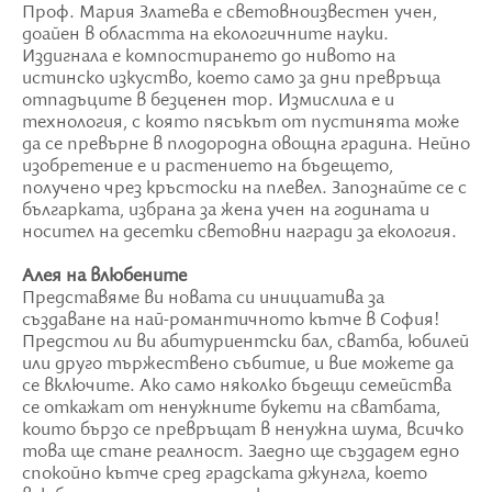
Проф. Мария Златева е световноизвестен учен,
доайен в областта на екологичните науки.
Издигнала е компостирането до нивото на
истинско изкуство, което само за дни превръща
отпадъците в безценен тор. Измислила е и
технология, с която пясъкът от пустинята може
да се превърне в плодородна овощна градина. Нейно
изобретение е и растението на бъдещето,
получено чрез кръстоски на плевел. Запознайте се с
българката, избрана за жена учен на годината и
носител на десетки световни награди за екология.
Алея на влюбените
Представяме ви новата си инициатива за
създаване на най-романтичното кътче в София!
Предстои ли ви абитуриентски бал, сватба, юбилей
или друго тържествено събитие, и вие можете да
се включите. Ако само няколко бъдещи семейства
се откажат от ненужните букети на сватбата,
които бързо се превръщат в ненужна шума, всичко
това ще стане реалност. Заедно ще създадем едно
спокойно кътче сред градската джунгла, което