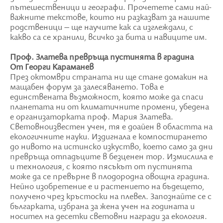
пътешественици и географи. Прочетете сами най-
важните текстове, които ни разказват за нашите
родственици – ще научите как са изглеждали, с
какво са се хранили, всичко за бита и навиците им.
Проф. Златева превръща пустинята в градина
От Георги Караманев
През октомври страната ни ще стане домакин на
мащабен форум за залесяването. Това е
единствената възможност, която може да спаси
планетата ни от климатичните промени, убедена
е организаторката проф. Мария Златева.
Световноизвестен учен, тя е доайен в областта на
екологичните науки. Издигнала е компостирането
до нивото на истинско изкуство, което само за дни
превръща отпадъците в безценен тор. Измислила е
и технология, с която пясъкът от пустинята
може да се превърне в плодородна овощна градина.
Нейно изобретение е и растението на бъдещето,
получено чрез кръстоски на плевел. Запознайте се с
българката, избрана за жена учен на годината и
носител на десетки световни награди за екология.