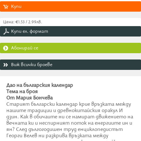
Купи
Цена: €1.53 / 2.99лв.
Купи ел. формат
Абонирай се
Виж всички броеве
Дао на българския календар
Тема на броя
От Мария Бончева
Старият български календар крие връзката между
нашите традиции и древнокитайския оракул И
дзин. Как в обичаите ни се намират движението на
вечната ки и неспирният поток на енергиите ин и
ян? След дългогодишен труд енциклопедистът
Георги Велев ни разкрива връзката между