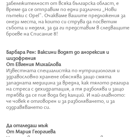
забележителност от всяка българска област, е
време да се отправим по едни различни „Нови
пътеки с Opel". Очакваме вашите предложения за
онези места, на които си струва да посветим
събота и неделя, за да ги представим в следващите
броеве на Списание 8!
Барбара Рен: Ваксини водят до анорексия и
шизофрения
От Евгения Михайлова
Известната специалистка по нутрициология и
здравословно хранене обяснява защо смята
западната медицина за вредна, как тялото реагира
на стреса с дехидратация, а тя разболява и защо
трябва да се пие вода без калций. И най-главното:
че човек е отговорен и за разболяването, и за
оздравяването си.
Да отгледаш мъж
От Мария Георгиева