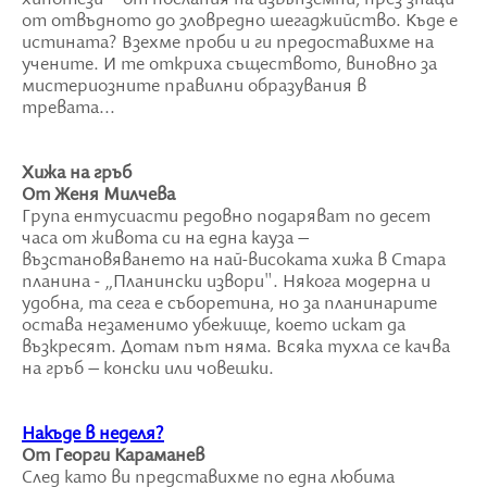
от отвъдното до зловредно шегаджийство. Къде е
истината? Взехме проби и ги предоставихме на
учените. И те откриха съществото, виновно за
мистериозните правилни образувания в
тревата...
Хижа на гръб
От Женя Милчева
Група ентусиасти редовно подаряват по десет
часа от живота си на една кауза –
възстановяването на най-високата хижа в Стара
планина - „Планински извори". Някога модерна и
удобна, та сега е съборетина, но за планинарите
остава незаменимо убежище, което искат да
възкресят. Дотам път няма. Всяка тухла се качва
на гръб – конски или човешки.
Накъде в неделя?
От Георги Караманев
След като ви представихме по една любима