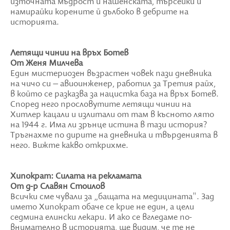
източната мъдрост и нашенската, търсейки и
намирайки корените й дълбоко в дебрите на
историята.
Летящи чинии на връх Ботев
От Женя Милчева
Един мистериозен възрастен човек пази дневника
на чичо си – авиоинженер, работил за Третия райх,
в който се разказва за нацистка база на връх Ботев.
Според него прословутите летящи чинии на
Хитлер кацали и излитали от там в късното лято
на 1944 г. Има ли зрънце истина в тази история?
Тръгнахме по дирите на дневника и твърденията в
него. Вижте какво открихме.
Хипократ: Силата на рекламата
От д-р Славян Стоилов
Всички сме чували за „бащата на медицината". Зад
името Хипократ обаче се крие не един, а цели
седмина елински лекари. И ако се вгледаме по-
внимателно в историята, ще видим, че те не