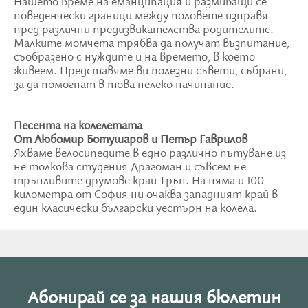
Нашето време на еманципация и размиващи се
поведенчески граници между половете изправя
пред различни предизвикателства родителите.
Малките момчета трябва да получат възпитание,
съобразено с нуждите и на времето, в което
живеем. Представяме ви полезни съвети, събрани,
за да помогнат в това нелеко начинание.
Песента на колелетата
От Любомир Ботушаров и Петър Гаврилов
Яхваме велосипедите в едно различно пътуване из
не толкова студения Драгоман и съвсем не
трънливите друмове край Трън. На няма и 100
километра от София ни очаква западният край в
един класически български уестърн на колела.
Абонирай се за нашия бюлетин