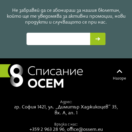
Не забравяй да се абонираш за нашия бюлетин,
който ще те уведомява за активни промоции, нови
продукти и случващото се при нас.
Нагоре
Адрес:
гр. София 1421,
ул. „Димитър Хаджикоцев“ 35,
вх. А, ап. 1
Връзка с нас:
+359 2 963 28 96
,
office@ossem.eu