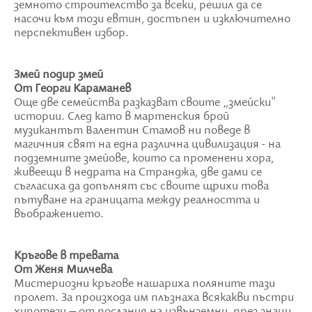
земното строителство за всеки, решил да се
насочи към този евтин, достъпен и изключително
перспективен избор.
Змей подир змей
От Георги Караманев
Още две семейства разказват своите „змейски"
истории. След като в мартенския брой
музикантът Валентин Стамов ни поведе в
магичния свят на една различна цивилизация - на
подземните змейове, които са променени хора,
живеещи в недрата на Странджа, две дами се
съгласиха да допълнят със своите щрихи това
пътуване на границата между реалността и
въображението.
Кръгове в тревата
От Женя Милчева
Мистериозни кръгове нашариха поляните тази
пролет. За произхода им плъзнаха всякакви пъстри
хипотези – от послания на извънземни, през знаци