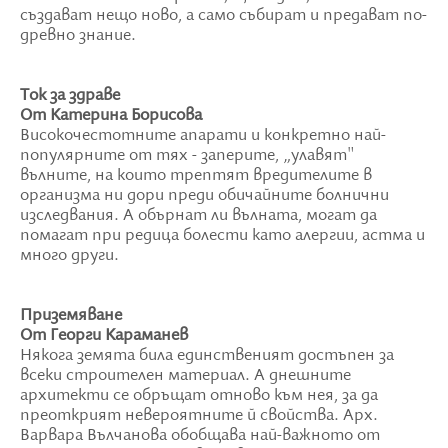
създават нещо ново, а само събират и предават по-
древно знание.
Ток за здраве
От Катерина Борисова
Високочестотните апарати и конкретно най-
популярните от тях - заперите, „улавят"
вълните, на които трептят вредителите в
организма ни дори преди обичайните болнични
изследвания. А обърнат ли вълната, могат да
помагат при редица болести като алергии, астма и
много други.
Приземяване
От Георги Караманев
Някога земята била единственият достъпен за
всеки строителен материал. А днешните
архитекти се обръщат отново към нея, за да
преоткрият невероятните й свойства. Арх.
Варвара Вълчанова обобщава най-важното от