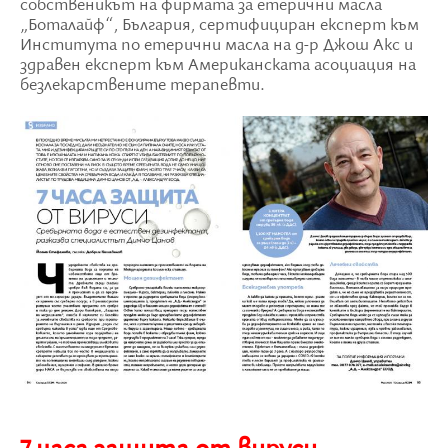
собственикът на фирмата за етерични масла
„Боталайф“, България, сертифициран експерт към
Института по етерични масла на д-р Джош Акс и
здравен експерт към Американската асоциация на
безлекарствените терапевти.