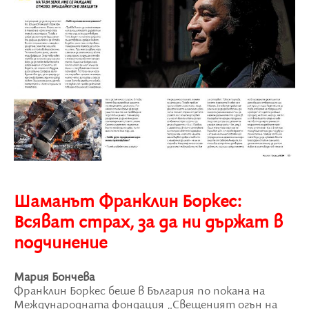
Шаманът Франклин Боркес:
Всяват страх, за да ни държат в
подчинение
Мария Бончева
Франклин Боркес беше в България по покана на
Международната фондация „Свещеният огън на