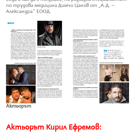
по трудова медицина Димчо Цанов от „А.Д. –
Александра” ЕООД.
Aктьорът
Aктьорът Кирил Ефремов: