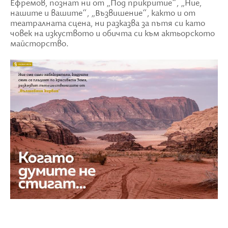
Ефремов, познат ни от „Под прикритие“, „Ние,
нашите и вашите“, „Възвишение“, както и от
театралната сцена, ни разказва за пътя си като
човек на изкуството и обичта си към актьорското
майсторство.