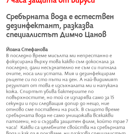
7 часа защита от вируси
Сребърната вода е естествен
дезинфектант, разказва
специалистът Димчо Цанов
Йоана Стефанова
В последно време мисълта ми непрестанно е
фокусирана върху това какво съм докоснала за
последно, дали несъзнателно не съм си пипнала
очите, носа или устата. Мия и дезинфекцирам
ръцете си по сто пъти на ден. А най-видимият
резултат от това е изсъхналата ми и напукана
кожа. Спиртът убива бактериите по
повърхностите, но той се изпарява само за 15
секунди и при следващия допир до нещо, ние
отново сме поставени на риск. В същото време
сребърната вода не само унищожава всякакви
патогени, но и създава защитен филм, който трае 7
часа! Какви са целебните свойства на сребърната
вода и как да я ползваме, ни разказва специалистът