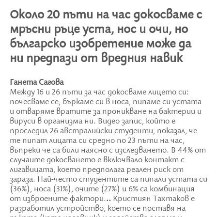
Около 20 пъти на час докосваме с
мръсни ръце уста, нос и очи, но
българско изобретение може да
ни предпази от вредния навик
Ганета Сагова
Между 16 и 26 пъти за час докосваме лицето си:
почесваме се, бъркаме си в носа, пипаме си устата
и отваряме вратите за проникване на бактерии и
вируси в организма ни. Видео запис, който е
проследил 26 австралийски студенти, показал, че
те пипат лицата си средно по 23 пъти на час,
въпреки че са били наясно с изследването. В 44% от
случаите докосването е включвало контакт с
лигавицата, което предполага реален риск от
зараза. Най-често студентите са пипали устата си
(36%), носа (31%), очите (27%) и 6% са комбинация
от изброените фактори.
..
Кристиян Тахтаков e
разработил устройство, което се поставя на