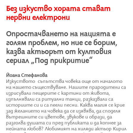
Без изкуство хората стават
нервни електрони
Опростачването на нацията е
голям проблем, но ние се борим,
казва актьорът от култовия
сериал „Под прикритие“
Йоана Стефанова
Изкуството съпътства човека още от началото
на нашето съществуване. Нашите прародители са
изрисували пещерите с картини от живота,
изпълнявали са ритуални танци, разказвали са
историите си и са пеели песни. Каква магия се крие
зад желанието на човека да се изявява, да споделя
вътрешните си цветове, звукове и образи, да
разголва душата си пред публиката и да копнее за
нейната любов? Любимият на хиляди актьор Кирил