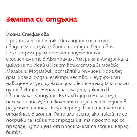
Земята си отдъхна
Йоана Стефанова
През последните няколко години станахме
свидетели на ужасяващи природни бедствия.
Неконтролируеми пожари опустошиха
екосистемите в Австралия, Америка и Амазонка, а
циклоните Идай и Кенет връхлетяха Зимбабве,
Малави и Мозамбик, оставяйки милиони хора без
дом, храна, вода и електричество. Неудържими
наводнения унищожиха домовете на над 12 милиона
души в Индия, Непал и Бангладеш, докато в
Гватемала, Хондурас, Ел Салвадор и Никарагуа
населението губи реколтата си за шеста година в
резултат на тежък сух период. Нашата планета
отдавна е в агония. Рано или късно, ако никой не се
погрижи за нейните страдания, тя просто ще се
предаде, изтощена от продължилата години наред
битка.