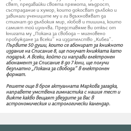
свят, предавайки своята прямота, мъдрост,
състрадание и хумор, които докосват дълбоко и
завинаги учениците му и ги вдъхновяват да
стигнат до дълбокия мир, любов и тишина, които
самият той излъчва. Представяме ви откъс от
книгата му „Покана за свобода – мигновено
пробуждане за всеки“ на издателство „Кибеа“.
Първите 50 души, които се абонират за книжното
издание на Списание 8, ще получат книжката като
подарък. А всеки, който си направи електронен
абонамент за Списание 8 до 7 юни, ще получи
безплатно „Покана за свобода“ в електронен
формат.
Решете още в броя актуалната Маркова загадка,
направете умствена гимнастика с нашия тест и
вижте какво вещаят звездите за вас в
астрономическия и астрологически календар.