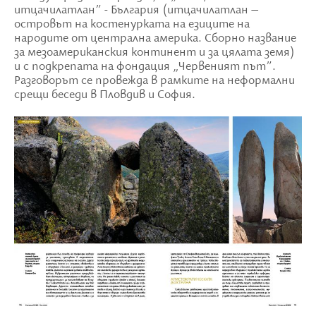
итцачилатлан” - България (итцачилатлан –
островът на костенурката на езиците на
народите от централна америка. Сборно название
за мезоамериканския континент и за цялата земя)
и с подкрепата на фондация „Червеният път”.
Разговорът се провежда в рамките на неформални
срещи беседи в Пловдив и София.