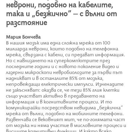
неврони, подобно на кабелите,
така и „безжично” – с вълни от
разстояние
Мария Бончева
В нашия мозък има една сложна мрежа от 100
милиарда неврони, които подобно на телефонна
мрежа, свързана с кабели, си предават информация.
Но с навлизането на суперкомпютрите през
последните години и с новото поколение видео и
лазерни микроскопи невробиолозите за първи път
надникват и в останалите 85% от мозъка,
непровеждащи електрически импулси. Изненадите
не закъсняват: оказва се, че тези 85% глия клетки
също участват активно в предаването на
информация и в когнитивните процеси. И то
комуникирайки посредством невидима „безжична“
мрежа от вълни, подобно на мобилните телефони.
Развенчава се вековният мит, че по-голямата част
от мозъка ни няма участие в мисловните процеси и
висшите когнитивни функции. И както всяко