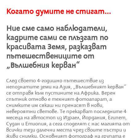
Когато думите не стигат...
Ние сме само наблюдатели,
кaдрите сами се плъзгат по
красивата Земя, разказват
пътешествениците от
„Вълшебния керван“
След своето 4-годишно пътешествие из
непознатите земи на Азия, „Вълшебният керван“
се отправя към пустините на Африка. Верен
спътник отново е техният фотоапарат, а
снимките им сякаш ни пренасят в нови,
невероятни светове. Те прекарват последните 4
месеца на автостоп из Израел, Йордания, Египет,
Судан и Етиопия, а сега споделят с нас магията от
всички тези далечни места чрез своите пъстри и
живи снимки. Основният фотограф на групата е