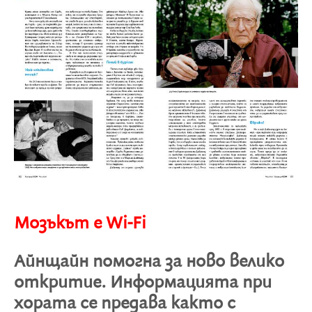
Мозъкът е Wi-Fi
Айнщайн помогна за ново велико
откритие. Информацията при
хората се предава както с