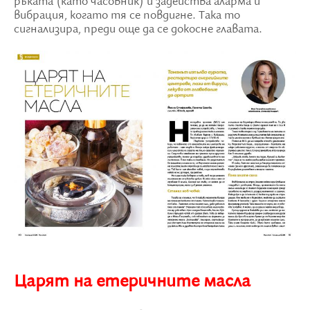
ръката (като часовник) и задейства аларма и
вибрация, когато тя се повдигне. Така то
сигнализира, преди още да се докосне главата.
Царят на етеричните масла