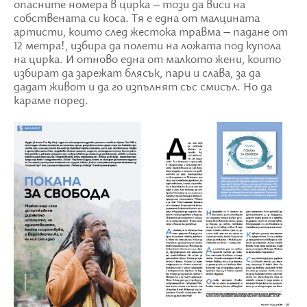
опасните номера в цирка – този да виси на
собствената си коса. Тя е една от малцината
артисти, които след жестока травма – падане от
12 метра!, избира да полети на ложата под купола
на цирка. И отново една от малкото жени, които
избират да зарежат блясък, пари и слава, за да
дадат живот и да го изпълнят със смисъл. Но да
караме поред.