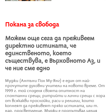
Покана за свобода
Можем още сега да преживеем
директно истината, че
единственото, което
съществува, е Върховното Аз, и
че ние сме едно
Муджи (Антъни Пол Му-Янг) е един от най-
прочутите духовни учители на новото време. От
1999 г. той споделя своята опитност на
спонтанни срещи, ритрийти и лични срещи с хора
от всякакви прослойки, раси и религии, които
копнеят да преживеят пряко истината, или т.
нар. просветление. Муджи е пропътувал целия