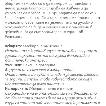
обърнем към себе си и да намерим истинските
неща, заради които си струва да живеем и да
умрем; за да позволим на природата да поеме дъх.
За да бъдем себе си. Сега идва време мъдростта от
миналото, съветите на знаещите и на духовно
осъзнатите да бъдат осмислени и приложени в
действие. За да сътворим заедно един нов
Ренесанс.
Лекарят:
Маскираната истина.
Истерията с коронавируса не почива на сериозни
здравни аргументи, тя обслужва финансови и
политически интереси
Ученият:
Ваксина догодина.
Вирусът не е създаден в лаборатория.
Откритията в науката стават за месеци вместо
за години. Въпреки това човечеството се оказа
неподготвено за тази пандемия
Историкът:
Обединението е пътят
Съхраняване на елита, отвличане на вниманието
от болестта и сплотяване на народа около обща
кауза са едни от най-успешните мерки, прилагани в