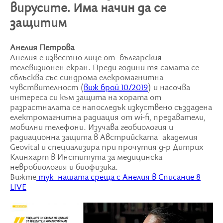
вирусите. Има начин да се
защитим
Анелия Петрова
Анелия е известно лице от българския
телевизионен екран. Преди години тя самата се
сблъсква със синдрома елекромагнитна
чувствителност (
виж брой 10/2019
) и насочва
интереса си към защита на хората от
разрастналата се напоследък изкуствено създадена
електромагнитна радиация от wi-fi, предаватели,
мобилни телефони. Изучава геобиология и
радиационна защита в Aвстрийската академия
Geovital и специализира при прочутия д-р Дитрих
Клинхарт в Института за медицинска
невробиология и биофизика.
Вижте
тук нашата среща с Анелия в Списание 8
LIVE