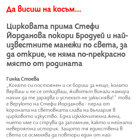
Да висиш на косъм...
Цирковата прима Стефи
Йорданова покори Бродуей и най-
известните манежи по света, за
да открие, че няма по-прекрасно
място от родината
Гинка Стоева
„Когато си постоянен и се бориш за нещо, когато
вярваш и не се отказваш, животът винаги намира
начин да те зарадва и успехът не закъснява!“ това
е веруюто на Стефи Йорданова - перла от
короната на световната слава на България в
цирковото изкуство. Една изключителна жена,
чието име си струва да запомним, както и нейната
невероятна история. Защото тя единствена в
света се осмелява да повтори един от най-