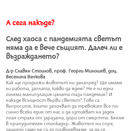
А сега накъде?
След хаоса с пандемията светът
няма да е вече същият. Далеч ли е
възраждането?
Д-р Славян Стоилов, проф. Георги Милошев, доц.
Веселина Вачкова
Как ще продължи животът ни занапред? Ще имаме
ли работа, заплата, какво да ядем? Не е ли една
голяма манипулация цялата тази пандемия? И
накъде всъщност върви светът? Това са
въпросите, които започват да тревожат все по-
силно всеки един от нас и да изтикват на заден
план страха от заразата, дори от смъртта. Бяхме
в принудителен стопкадър. Животът ни спря,
защото сами не си го позволявахме, за да се