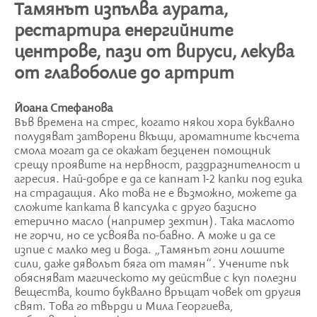
Тамянът изпълва аурата,
рестартира енергийните
центрове, пази от вируси, лекува
от главоболие до артрит
Йоана Стефанова
Във времена на стрес, когато някои хора буквално
полудяват затворени вкъщи, ароматните късчета
смола могат да се окажат безценен помощник
срещу проявите на нервност, раздразнителност и
агресия. Най-добре е да се капнат 1-2 капки под езика
на страдащия. Ако това не е възможно, можете да
сложите капката в капсулка с друго базисно
етерично масло (например зехтин). Така маслото
не горчи, но се усвоява по-бавно. А може и да се
изпие с малко мед и вода.
„Тамянът гони лошите
сили, даже дяволът бяга от тамян“. Учените пък
обясняват магическото му действие с куп полезни
вещества, които буквално връщат човек от другия
свят. Това го твърди и Мила Георгиева,