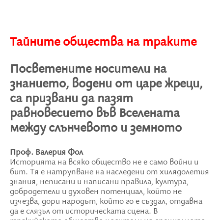
Тайните общества на траките
Посветените носители на
знанието, водени от царе жреци,
са призвани да пазят
равновесието във Вселената
между слънчевото и земното
Проф. Валерия Фол
Историята на всяко общество не е само войни и
бит. Тя е натрупване на наследени от хилядолетия
знания, неписани и написани правила, култура,
добродетели и духовен потенциал, който не
изчезва, дори народът, който го е създал, отдавна
да е слязъл от историческата сцена. В