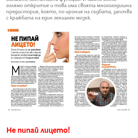
голямо откритие и това има своята многогодишна
предистория, която, по ирония на съдбата, започва
с кражбата на един гениален мозък.
Не пипай лицето!