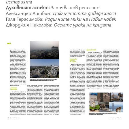
историята
Духовният аспект:
Започва нов ренесанс!
Александър Литвин:
Цикличността доведе хаоса
Галя Герасимова:
Родилните мъки на Новия човек
Джорджия Николова:
Осемте урока на кризата