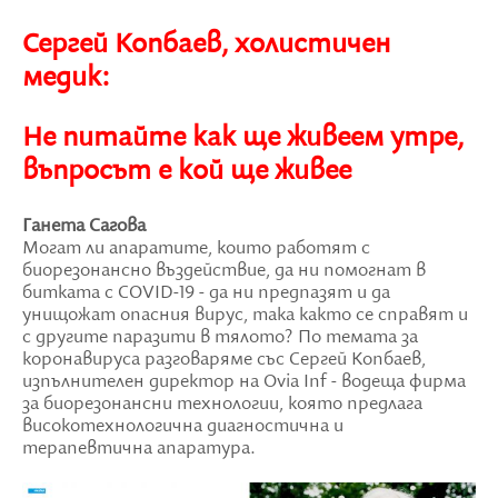
Сергей Копбаев, холистичен
медик:
Не питайте как ще живеем утре,
въпросът е кой ще живее
Ганета Сагова
Могат ли апаратите, които работят с
биорезонансно въздействие, да ни помогнат в
битката с COVID-19 - да ни предпазят и да
унищожат опасния вирус, така както се справят и
с другите паразити в тялото? По темата за
коронавируса разговаряме със Сергей Копбаев,
изпълнителен директор на Ovia Inf - водеща фирма
за биорезонансни технологии, която предлага
високотехнологична диагностична и
терапевтична апаратура.