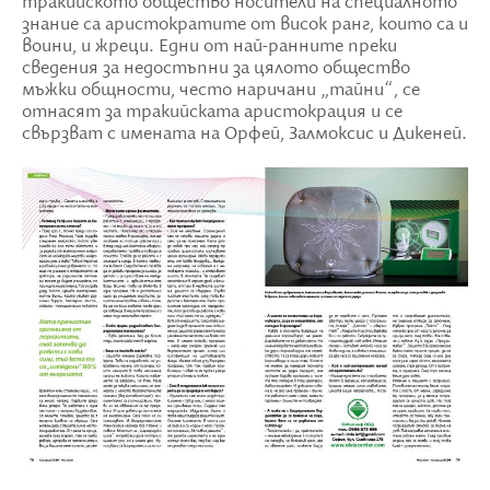
тракийското общество носители на специалното
знание са аристократите от висок ранг, които са и
воини, и жреци. Едни от най-ранните преки
сведения за недостъпни за цялото общество
мъжки общности, често наричани „тайни“, се
отнасят за тракийската аристокрация и се
свързват с имената на Орфей, Залмоксис и Дикеней.