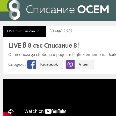
20 май 2025
LIVE със Списание 8
LIVE в 8 със Списание 8!
Остеойога за свобода и радост в движението на вся
Сподели:
Facebook
Viber