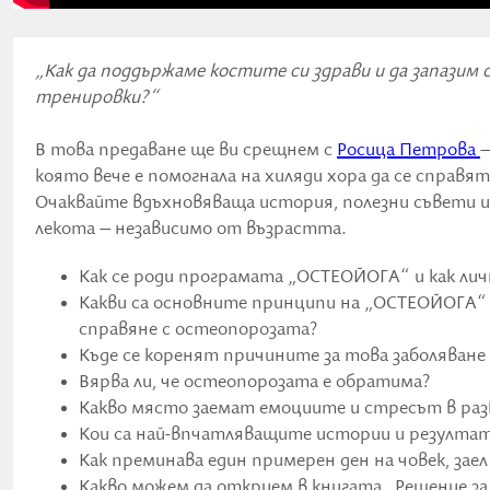
„Как да поддържаме костите си здрави и да запазим
тренировки?“
В това предаване ще ви срещнем с
Росица Петрова
–
която вече е помогнала на хиляди хора да се справ
Очаквайте вдъхновяваща история, полезни съвети и 
лекота – независимо от възрастта.
Как се роди програмата „ОСТЕОЙОГА“ и как ли
Какви са основните принципи на „ОСТЕОЙОГА“ и
справяне с остеопорозата?
Къде се коренят причините за това заболяване
Вярва ли, че остеопорозата е обратима?
Какво място заемат емоциите и стресът в раз
Кои са най-впчатляващите истории и резулта
Как преминава един примерен ден на човек, зае
Какво можем да открием в книгата „Решение за