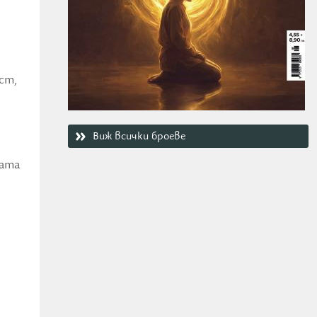
ст,
Виж всички броеве
дата