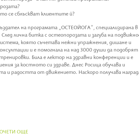
орозата?
ито се сблъскват клиентите й?
създател на програмата „ОСТЕОЙОГА“, специализирана в
След лична битка с остеопорозата и загуба на подвижно
 система, която съчетава нежни упражнения, дишане и
онсултации и е помогнала на над 3000 души да подобрят
ренировки. Била е лектор на здравни конференции и е
ния за костното си здраве. Днес Росица обучава и
та и радостта от движението. Наскоро получава награ
ОЧЕТИ ОЩЕ