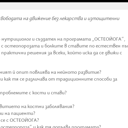
 свободата на движение без лекарства и изтощителни
 нутрициолог и създател на програмата „ОСТЕОЙОГА“,
ят с остеопорозата и болките в ставите по естествен пъ
практични решения за всеки, който иска да се движи с
чният й опит повлиява на нейното развитие?
 как тя се различава от традиционните способи за
 проблемите с кости и стави?
витието на костни заболявания?
ти на пациенти?
л се с ОСТЕОЙОГА?
 остеопороза“ и как тя допълва програмата?