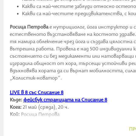
Какви са най-честите заблуди относно остеоп
Какви са най-честите предизвикателства, с ко
Росица Петрова
е нутрициолог, йога инструктор и 
естественото възстановяване на костното здраве. 
тя намира облекчение чрез йога и създава цялостна
вътрешна работа. Провела е над 500 индивидуални к
състоянието си без медикаменти или натоварващи т
изградила общност от хора, търсещи устойчиви реше
вдъхновява хората да си върнат мобилността, сила
„Холистик-новатор”.
LIVE в 8 със Списание 8
Къде:
фейсбук страницата на Списание 8
Кога:
21 май (сряда), 20 ч.
Кой:
Росица Петрова
https://rositsapetrova.com/
Тема:
Сбогом, остеопороза!
ПР