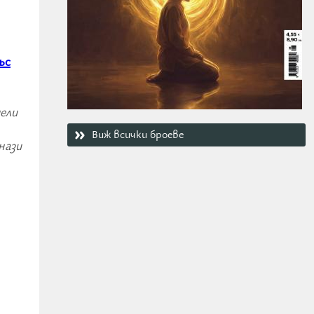
със
чели
Виж всички броеве
нази