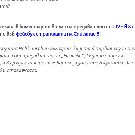
нята?
етлана в коментар по време на предаването ни
LIVE в 8 
ане във
фейсбук страницата на Списание 8
!
зание Hell’s Kitchen България, където в първия сезон пе
акто и от предаването на „На кафе“, където споделя
а в сряда с нея ще си говорим за знаците в кухнята. За о
ов и отдаденост.