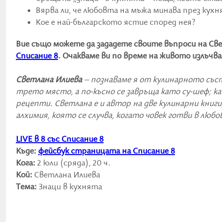
Вярва ли, че любовта на мъжа минава през кух
Кое е най-българското ястие според нея?
Вие също можете да зададете своите въпроси на Св
Списание 8
. Очакваме ви по време на живото излъчв
Светлана Илиева
– познаваме я от кулинарното състе
трето място, а по-късно се завръща като су-шеф; к
рецепти. Светлана е и автор на две кулинарни книги, 
алхимия, която се случва, когато човек готви в люб
LIVE в 8 със Списание 8
Къде:
фейсбук страницата на Списание 8
Кога:
2 юли (сряда), 20 ч.
Кой:
Светлана Илиева
Тема:
Знаци в кухнята