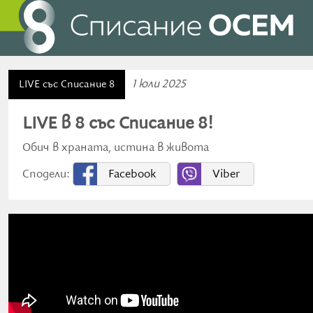
1 юли 2025
LIVE със Списание 8
LIVE в 8 със Списание 8!
Обич в храната, истина в живота
Сподели:
Facebook
Viber