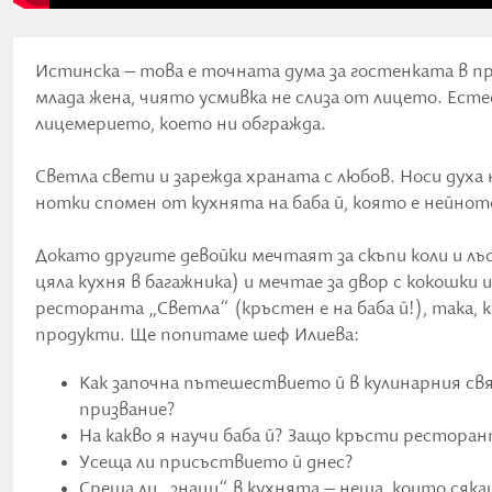
Истинска – това е точната дума за гостенката в п
млада жена, чиято усмивка не слиза от лицето. Ест
лицемерието, което ни обгражда.
Светла свети и зарежда храната с любов. Носи духа н
нотки спомен от кухнята на баба й, която е нейнот
Докато другите девойки мечтаят за скъпи коли и лъ
цяла кухня в багажника) и мечтае за двор с кокошки 
ресторанта „Светла“ (кръстен е на баба й!), така, 
продукти. Ще попитаме шеф Илиева:
Как започна пътешествието й в кулинарния св
призвание?
На какво я научи баба й? Защо кръсти ресторан
Усеща ли присъствието й днес?
Среща ли „знаци“ в кухнята – неща, които сяк