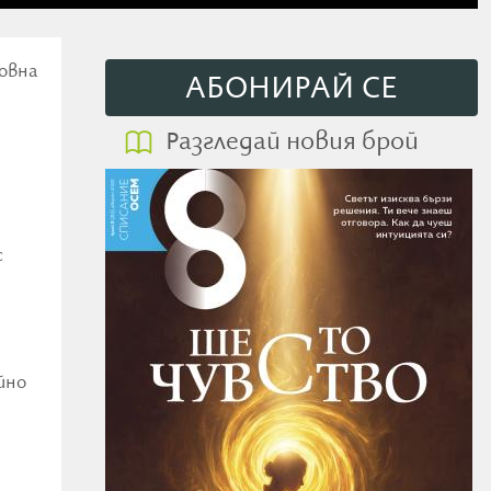
овна
АБОНИРАЙ СE
Разгледай новия брой
с
йно