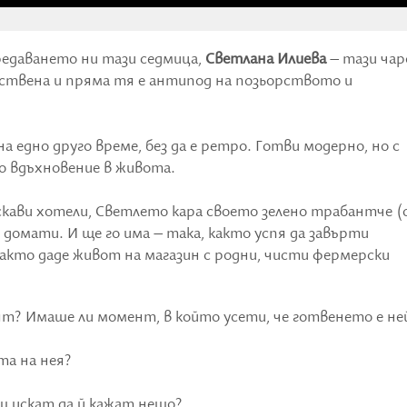
редаването ни тази седмица,
Светлана Илиева
– тази чар
ествена и пряма тя е антипод на позьорството и
а едно друго време, без да е ретро. Готви модерно, но с
о вдъхновение в живота.
скави хотели, Светлето кара своето зелено трабантче (
и домати. И ще го има – така, както успя да завърти
както даде живот на магазин с родни, чисти фермерски
ят? Имаше ли момент, в който усети, че готвенето е не
та на нея?
аш искат да й кажат нещо?