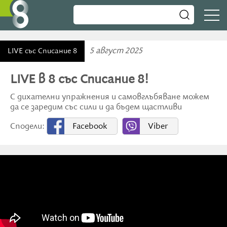
5 август 2025
LIVE със Списание 8
LIVE в 8 със Списание 8!
С дихателни упражнения и самовглъбяване можем
да се заредим със сили и да бъдем щастливи
Сподели:
Facebook
Viber