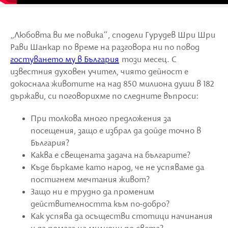
„Любовта ви ме повика“, сподели Гурудев Шри Шри
Рави Шанкар по време на разговора ни по повод
гостуването му в България
този месец. С
известния духовен учител, чиято дейност е
докоснала животите на над 850 милиона души в 182
държави, си поговорихме по следните въпроси:
При толкова много предложения за
посещения, защо е избрал да дойде точно в
България?
Каква е свещената задача на българите?
Къде бъркаме като народ, че не успяваме да
постигнем мечтания живот?
Защо ни е трудно да променим
действителността към по-добро?
Как успява да осъществи стотици начинания