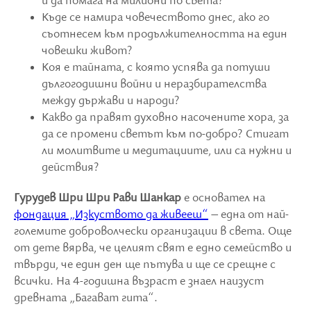
и да помага на милиони по света?
Къде се намира човечеството днес, ако го
съотнесем към продължителността на един
човешки живот?
Коя е тайната, с която успява да потуши
дългогодишни войни и неразбирателства
между държави и народи?
Какво да правят духовно насочените хора, за
да се промени светът към по-добро? Стигат
ли молитвите и медитациите, или са нужни и
действия?
Гурудев Шри Шри Рави Шанкар
е основател на
фондация „Изкуството да живееш“
– една от най-
големите доброволчески организации в света. Още
от дете вярва, че целият свят е едно семейство и
твърди, че един ден ще пътува и ще се срещне с
всички. На 4-годишна възраст е знаел наизуст
древната „Багават гита“.