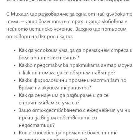
С Михаил ще разговаряме за една от най-дълбоките
теми – защо болестта е страх и защо любовта е
нейното истинско лечение. Заедно ще потърсим
отговори на въпроси като:
Как да успокоим ума, за да премахнем стреса и
болестните състояния?
Какво представлява практиката антар моуна
и как ни помага да се обърнем навътре?
Какви физиологични промени настъпват по
време на акуйога терапията?
Как да се научим да разбираме и да се
сприятеляваме с ума си?
Защо отъждествяването с ежедневния ум ни
пречи да видим собствените си
недостатъци?
Кой е способен да премахне болестните