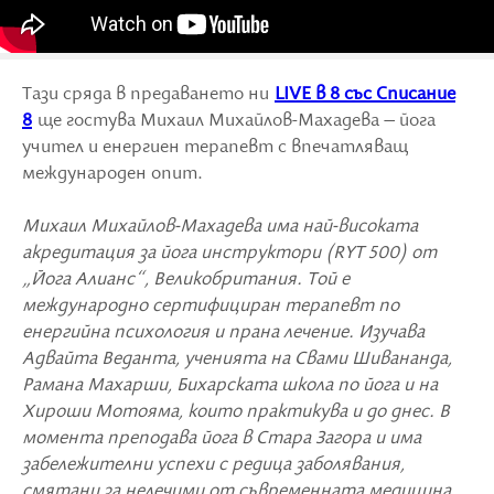
Тази сряда в предаването ни
LIVE в 8 със Списание
8
ще гостува Михаил Михайлов-Махадева – йога
учител и енергиен терапевт с впечатляващ
международен опит.
Михаил Михайлов-Махадева има най-високата
акредитация за йога инструктори (RYT 500) от
„Йога Алианс“, Великобритания. Той е
международно сертифициран терапевт по
енергийна психология и прана лечение. Изучава
Адвайта Веданта, ученията на Свами Шивананда,
Рамана Махарши, Бихарската школа по йога и на
Хироши Мотояма, които практикува и до днес. В
момента преподава йога в Стара Загора и има
забележителни успехи с редица заболявания,
смятани за нелечими от съвременната медицина.