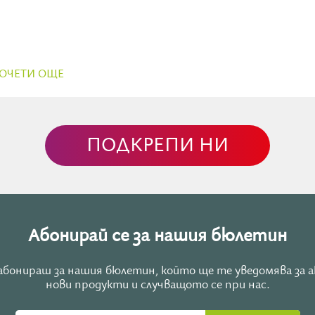
ОВАТА КВАНТОВА РЕАЛНОСТ”
ОЧЕТИ ОЩЕ
воя код за манифестация и реализация
ПОДКРЕПИ НИ
Абонирай се за нашия бюлетин
е абонираш за нашия бюлетин, който ще те уведомява за 
нови продукти и случващото се при нас.