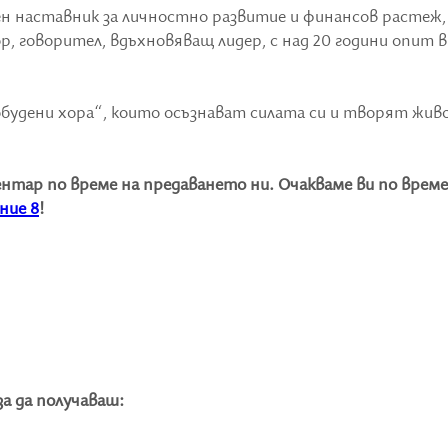
ен наставник за личностно развитие и финансов растеж,
, говорител, вдъхновяващ лидер, с над 20 години опит в
робудени хора“, които осъзнават силата си и творят жив
нтар по време на предаването ни. Очакваме ви по време
ние 8
!
за да получаваш: