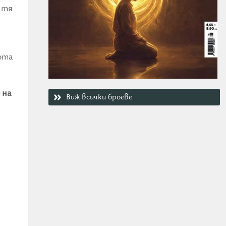
 тя
ота
 на
Виж всички броеве