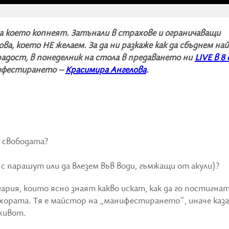
а което копнеят. Затънали в страхове и ограничаващи
а, което НЕ желаем. За да ни разкаже как да сбъднем най
радост, в понеделник на стола в предаването ни
LIVE в 8 
нифестирането –
Красимира Ангелова
.
и свободата?
м с парашут или да влезем във води, гъмжащи от акули)?
рия, които ясно знаят какво искат, как да го постигнат
 хората. Тя е майстор на „манифестирането“, иначе каз
живот.