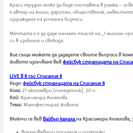
Краси трудно може да бъде поставена в рамка – осв
е автор на книги, дарител, общественик, инвеститор
изграждане на успешни бизнеси.
Мечтата й е да даде начален тласък на „1 милион п
си в изобилие и свобода.
Вие също можете да зададете своите въпроси в коме
живото излъчване във
фейсбук страницата на Списа
LIVE в 8 със Списание 8
Къде:
фейсбук страницата на Списание 8
Кога:
27 октомври (понеделник), 20 ч.
Кой:
Красимира Ангелова
Тема:
Манифестирай живота
Включи се във
вайбър канала
на Красимира Ангелова, 
вдъхновяващи послания и практики