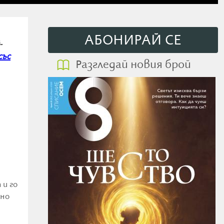
АБОНИРАЙ СE
-
със
Разгледай новия брой
 и го
ано