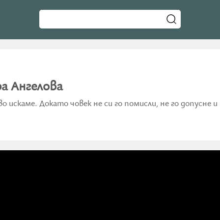
а Ангелова
 искаме. Докато човек не си го помисли, не го допусне и н