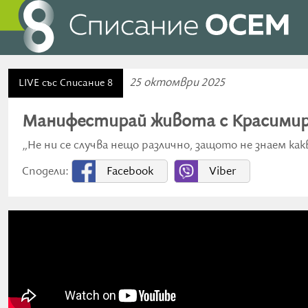
25 октомври 2025
LIVE със Списание 8
Манифестирай живота с Красимир
„Не ни се случва нещо различно, защото не знаем какво
Сподели:
Facebook
Viber