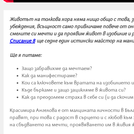
Животът на толкова хора няма нищо общо с това, з
убеждения, всъщност само привличаме повече от онов
смелите си мечти и да проявим живот в изобилие и 
Списание 8
ще седне един истински майстор на ма
Ще я питаме:
Защо забравихме да мечтаем?
Как да манифестираме?
Кои са ключовете към вратата на изобилието 
Къде бъркаме и защо зацикляме в живота си?
Как да преодолеем страха в себе си (и да скочи
Красимира Ангелова е от малцината личности в Бълга
правят, при това с радост в сърцето и с любов към
на сбъдването на мечти, проявяването им в живия 