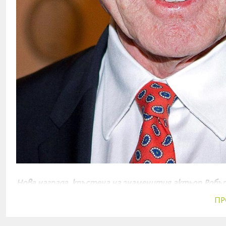
Нова награда, кръстена на знаменития актьор Робъ
които разказват силни и вдъхновяващи истории за 
ПР
Environmental Vision Award е създадено съвместно о
Independent, която връчва престижните награди Spir