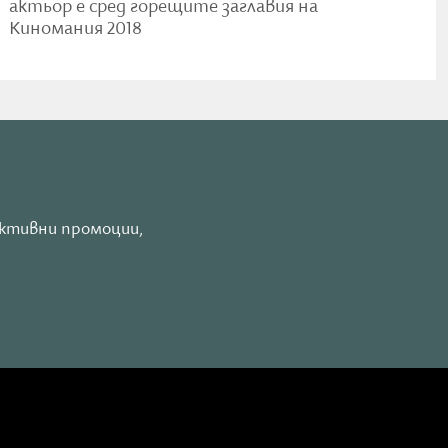
актьор е сред горещите заглавия на
Киномания 2018
 и
та,
и се
активни промоции,