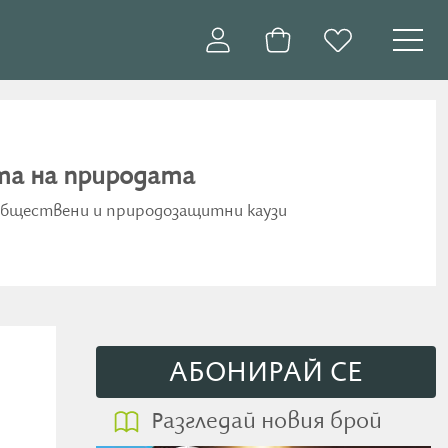
та на природата
обществени и природозащитни каузи
АБОНИРАЙ СE
Разгледай новия брой