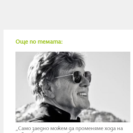
За разлика от обичайните природозащитни начинани
награда поставя ударение върху игралния разказ. Т
опазването на природата и справедливото отношени
героите. Замисълът е да бъдат насърчавани истории,
поставят нравствени въпроси и подтикват към дей
Още по темата:
самобитност, художествена сила и умение сложните
Първият носител на отличието ще бъде обявен през 
Awards. С наградата ще бъде почетено и делото на Р
защитник на природата и независимото кино. Тя щ
за околната среда в силни човешки истории, които 
„Развълнувани сме, че ще работим заедно с 
Robert Redford Environmental Vision, която 
да вдъхват надежда и да подтикват към исти
отговаря на нашата цел да подкрепяме смели
променят начина, по който се отнасяме къ
„Само заедно можем да променяме хода на
Шон Дейвис, изпълнителен продуцент на Film I