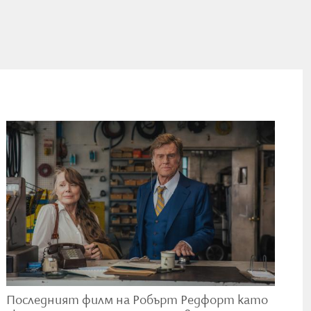
те на
t
ен
гите
яна.
Последният филм на Робърт Редфорт като