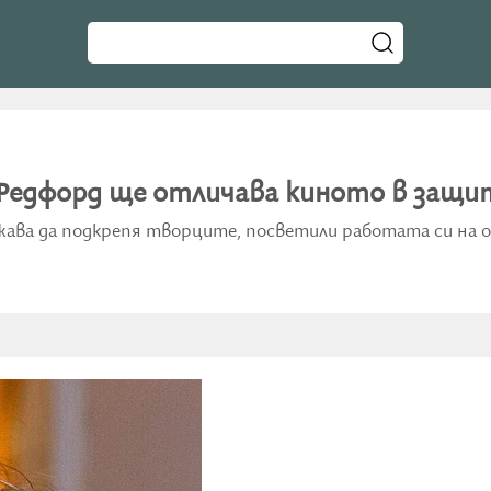
 Редфорд ще отличава киното в защи
ава да подкрепя творците, посветили работата си на 