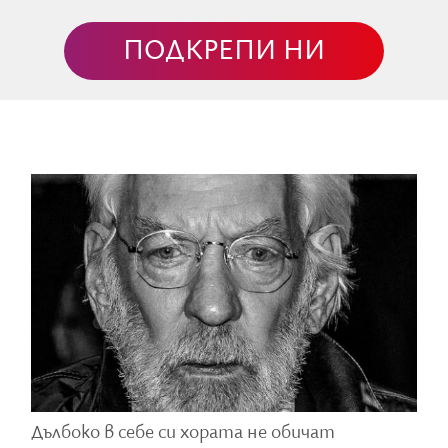
я, насочени главно към документалното кино, новата
ПОДКРЕПИ НИ
я ще отличава филми, в които промените в климата,
е към околната среда са естествено вплетени в съдби
 които не само дават знания, но и докосват човека,
ствие. Според създателите на наградата ще се търсят
 въпроси за природата да достигат до широка публика.
март 2027 г. по време на връчването на наградите Spiri
обърт Редфорд - не само незабравим актьор, но и пламен
е насърчава ново поколение творци да превръщат трево
могат да пробудят съпричастност и да доведат до пром
Центъра Редфорд по учредяването на наградата
отдава почит на силата на независимите режисьори
нски действия чрез своите истории. Тази награда
 и новаторски гласове, които поставят въпроси и
м най-неотложните световни трудности“, заяви
Дълбоко в себе си хората не обичат
ndependent Spirit Awards.