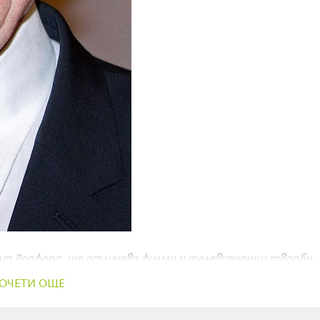
рт Редфорд, ще отличава филми и телевизионни творби,
състоянието на планетата. Отличието - Robert Redford
ОЧЕТИ ОЩЕ
т фондацията The Redford Center и организацията Film
it Awards.