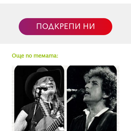
Уилям С. Бъроуз също е категоричен: „Гинсбърг
донесе пророчески глас в едно поколение, което
търсеше нов език за истината.“
ПОДКРЕПИ НИ
Поезията на Гинсбърг не просто е четена и
рецитирана. Музикални рецитали с текстовете на
поета правят Боб Дилън, Пати Смит и Филип Глас.
Участието му в записи на The Clash и колективни
Още по темата:
проекти с Пол Маккартни показва колко директно
бийт поезията прониква в популярната музика.
Алън Гинсбърг умира на 71 години от рак на черния
дроб, влошен от хепатит, 5 април 1997 г. в Ийст
Вилидж, Ню Йорк.