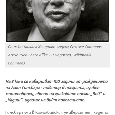
Снимка: Михаел Хендрикс, лиценз Creative Commons
Attribution-Share Alike 3.0 Unported, Wikimedia
Commons
На 3 юни се навършват 100 години от рождението
на Алън Гинсбърг - новатор в поезията, изявен
миротовроец, автор на знаковите поеми „Вой“ и
„Кадиш“, идеолог на бийт поколението.
Гинсбърг учи в Колумбийския университет, където