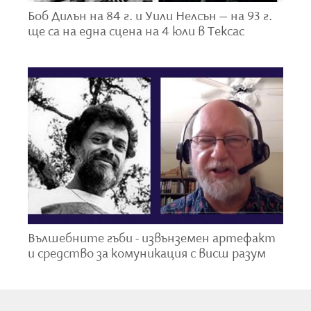
Боб Дилън на 84 г. и Уили Нелсън – на 93 г.
ще са на една сцена на 4 юли в Тексас
Не мисля, че има някаква истина. Има само
гледни точки.
Видях най-добрите умове на моето поколение,
унищожени от лудост, гладуващи, истерично
голи, влачещи се по негърските улици на
разсъмване, търсещи гневно решение -
хипстъри с ангелски глави, изгарящи за
Вълшебните гъби - извънземен артефакт
древната небесна връзка със звездното
и средство за комуникация с висш разум
динамо в машината на нощта.
Тежестта на света е любовта.
Концентрирай се върху това, което искаш да