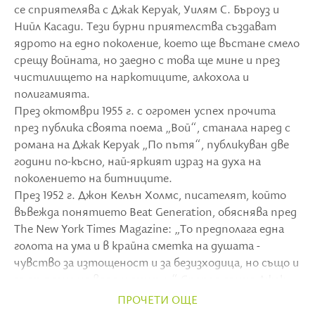
се сприятелява с Джак Керуак, Уилям С. Бъроуз и
Нийл Касади. Тези бурни приятелства създават
ядрото на едно поколение, което ще въстане смело
срещу войната, но заедно с това ще мине и през
чистилището на наркотиците, алкохола и
полигамията.
През октомври 1955 г. с огромен успех прочита
през публика своята поема „Вой“, станала наред с
романа на Джак Керуак „По пътя“, публикуван две
години по-късно, най-яркият израз на духа на
поколението на битниците.
През 1952 г. Джон Келън Холмс, писателят, който
въвежда понятието Beat Generation, обяснява пред
The New York Times Magazine: „То предполага една
голота на ума и в крайна сметка на душата -
чувство за изтощеност и за безизходица, но също и
за търсене на вяра и смисъл.“ Според самия Джак
Керуак пък „beat означава беден, пречупен... но и
ПРОЧЕТИ ОЩЕ
блажен, d beatific – отворен към светлината.“