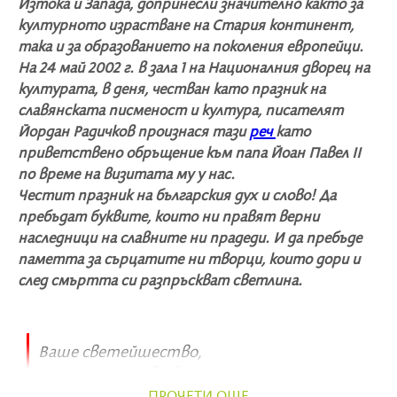
Изтока и Запада, допринесли значително както за
културното израстване на Стария континент,
така и за образованието на поколения европейци.
На 24 май 2002 г. в зала 1 на Националния дворец на
културата, в деня, честван като празник на
славянската писменост и култура, писателят
Йордан Радичков произнася тази
реч
като
приветствено обръщение към папа Йоан Павел II
по време на визитата му у нас.
Честит празник на българския дух и слово! Да
пребъдат буквите, които ни правят верни
наследници на славните ни прадеди. И да пребъде
паметта за сърцатите ни творци, които дори и
след смъртта си разпръскват светлина.
Ваше светейшество,
Посещението ви в България е
изключително висока чест за нас. То