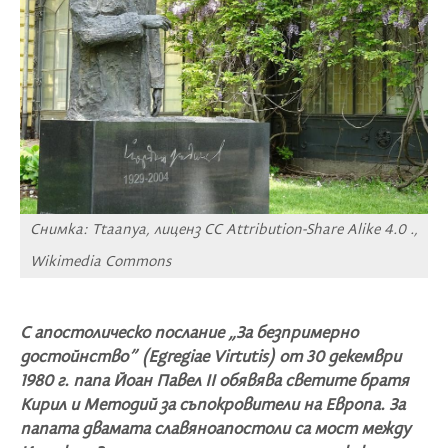
Снимка: Ttaanya, лиценз CC Attribution-Share Alike 4.0 .,
Wikimedia Commons
С апостолическо послание „За безпримерно
достойнство” (Egregiae Virtutis) от 30 декември
1980 г. папа Йоан Павел II обявява светите братя
Кирил и Методий за съпокровители на Европа. За
папата двамата славяноапостоли са мост между