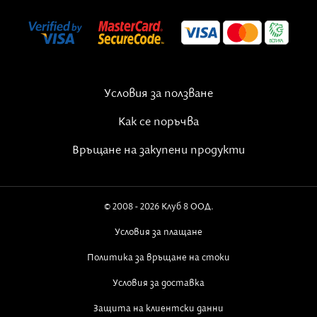
ви кажа нашето най-сърдечно „Добре
дошли на българска земя“. Земята ни е
малка по територия, но сърцето ни е
голямо и в него винаги има място за
всеки изпратен от Бога човек.
Условия за ползване
Как се поръчва
Връщане на закупени продукти
© 2008 - 2026 Клуб 8 ООД.
Условия за плащане
Политика за връщане на стоки
Условия за доставка
Защита на клиентски данни