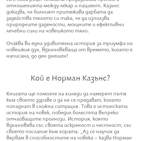
отношенията между лекар и пациент. Казънс
доказва, че болният притежава дарбата да
задейства тялото си така, че да използва
природните дадености, мощните и ефективни
лечебни сили на човешкото тяло.
Очаква ви една удивителна история за триумфа на
човешкия дух, вдъхновяваща от времето, когато е
написана, до ден днешен!
Кой е Норман Казънс?
Книгата ще помогне на хиляди да намерят пътя
към своето здраве и да не се предават, когато
попаднат в сложна ситуация. Това е истинската
история на човек, победил болестта въпреки
отчайващите прогнози. История, която
вдъхновява със своята искреност и честност, със
своето послание към хората. „Аз се научих да
вярвам в способностите на човека – казва Норман