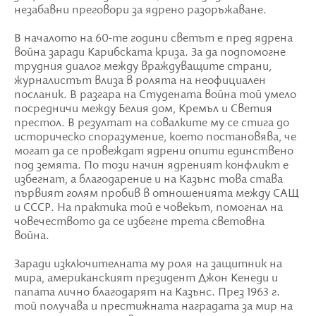
незабавни преговори за ядрено разоръжаване.
В началото на 60-те години светът е пред ядрена
война заради Карибската криза. За да подпомогне
трудния диалог между враждуващите страни,
журналистът влиза в ролята на неофициален
посланик. В разгара на Студената война той умело
посредничи между Белия дом, Кремъл и Светия
престол. В резултат на совалките му се стига до
историческо споразумение, което постановява, че
могат да се провеждат ядрени опити единствено
под земята. По този начин ядреният конфликт е
избегнат, а благодарение и на Казънс това става
първият голям пробив в отношенията между САЩ
и СССР. На практика той е човекът, помогнал на
човечеството да се избегне трета световна
война.
Заради изключителната му роля на защитник на
мира, американският президент Джон Кенеди и
папата лично благодарят на Казънс. През 1963 г.
той получава и престижната наградата за мир на