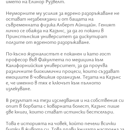
името на Елинор Рузвелт.
Неуморните му усилия за ядрено разоръжаване не
остават незабелязани и от бащата на
съвременната физика Алберт Айнщайн. Геният
лично се обажда на Казънс, за да го покани в
Принстънския университет да дискутират
ползите от ядреното разоръжаване.
По-късно журналистът е поканен и като гост
професор във Факултета по медицина към
Калифорнийския университет, за да проучва
различните биохимични процеси, които създават
емоциите в човешкия организъм. Тезата на Казънс
е, че именно в тях е ключът към пълното
излекуване.
В резултат на тези изследвания и на собствения си
опит в борбата с коварната болест, Казънс пише
две книги, които стават истински бестселъри.
Това е историята на човек, който печели всички
битки в живота си. Това прави книгата настолна за