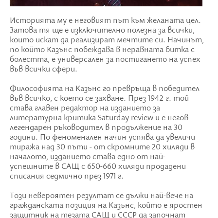
Историята му е неговият път към желаната цел.
Затова тя ще е изключително полезна за всички,
които искат да реализират мечтите си. Начинът,
по който Казънс побеждава в неравната битка с
болестта, е универсален за постигането на успех
във всички сфери.
Философията на Казънс го превръща в победител
във всичко, с което се захване. През 1942 г. той
става главен редактор на изданието за
литературна критика Saturday review и е негов
легендарен ръководител в продължение на 30
години. По феноменален начин успява да увеличи
тиража над 30 пъти - от скромните 20 хиляди в
началото, изданието става едно от най-
успешните в САЩ с 650-660 хиляди продадени
списания седмично през 1971 г.
Този невероятен резултат се дължи най-вече на
гражданската позиция на Казънс, който е яростен
защитник на тезата САЩ и СССР да започнат