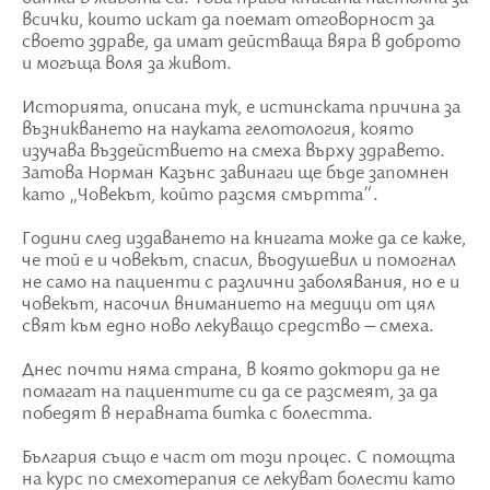
всички, които искат да поемат отговорност за
своето здраве, да имат действаща вяра в доброто
и могъща воля за живот.
Историята, описана тук, е истинската причина за
възникването на науката гелотология, която
изучава въздействието на смеха върху здравето.
Затова Норман Казънс завинаги ще бъде запомнен
като „Човекът, който разсмя смъртта“.
Години след издаването на книгата може да се каже,
че той е и човекът, спасил, въодушевил и помогнал
не само на пациенти с различни заболявания, но е и
човекът, насочил вниманието на медици от цял
свят към едно ново лекуващо средство – смеха.
Днес почти няма страна, в която доктори да не
помагат на пациентите си да се разсмеят, за да
победят в неравната битка с болестта.
България също е част от този процес. С помощта
на курс по смехотерапия се лекуват болести като