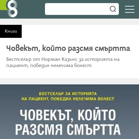
Книги
Човекът, който разсмя смъртта
Бестселър от Норман Казънс за историята на
пациент, победил нелечима болест