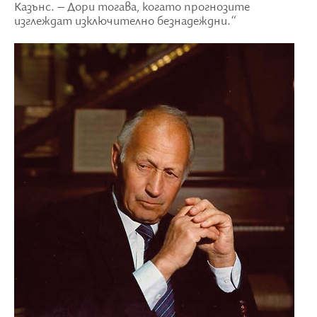
Казънс. – Дори тогава, когато прогнозите
изглеждат изключително безнадеждни.“