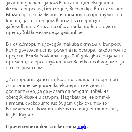
захарен диабет, заболявания на щитовидната
жлеза, депресия, безплодие, високо кръвно налягане.
Могат да се облекчат състоянията при тумори и
кисти, да се преодоляват много сериозни
заболявания. Книгата обогатява, повдига духа и
предизвиква желание за действие.
В нея авторът изследва такива актуални въпроси
като дълголетието, ролята на хумора, какво точно
представлява болката и др. Той доказва с различни
примери, че организмът има всичко необходимо, за
да се изцели сам.
„Историята започна, когато реших, че дори най-
опитните медицински експерти не знаят
достатъчно, за да могат да осъдят човек на
обездвижване и смърт. Надявам се, че оттук
нататък лекарите ще бъдат изключително
внимателни, когато говорят с пациентите си",
казва Казънс.
Прочетете откъс от книгата
тук
.