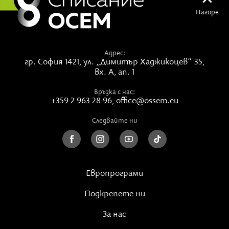
Нагоре
Адрес:
гр. София 1421,
ул. „Димитър Хаджикоцев“ 35,
вх. А, ап. 1
Връзка с нас:
+359 2 963 28 96
,
office@ossem.eu
Следвайте ни
Европрограми
Подкрепете ни
За нас