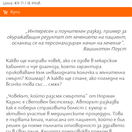
Цена: €9.71 / 18.99лв.
Купи
„Интересен и поучителен разказ, пример за
окуражаващия резултат от лечението на пациент,
осланящ се на персонализиран начин на лечение“.
Вашингтон Поуст
Какво ще направи човек, ако се озове в лекарския
кабинет и чуе диагноза, която гарантира
приковаване към инвалидната количка и мъчителна
смърт? Кошмар! А какво ще стане, ако погледне на
всичко това със... смях?
„Човекът, който разсмя смъртта“ от Норман
Казънс е световен бестселър. Авторът разказва
как е победил страховита болест с хумор и
активно участие в медицинските процедури. Това
е първата книга, написана от пациент, който е бил
решен да поеме пълната отговорност за здравето
си в свои ръце. Книгата предизвиква прелом в