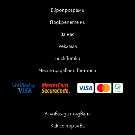
системи за обдишане на пациенти на
Европрограми
43 държави по време на пандемията
COVID-19. Финансирани са над 150
Подкрепете ни
местни организации за прилагане на
За нас
интервенции за ХИВ и за стартиране
на Фонда за противодействие на
Реклама
китайското влияние (предвидените
инвестициите тук са 300 милиона
Бисквитки
долара).
Често задавани въпроси
След като агенцията надживя
Студената война и се появиха нови
заплахи за интересите на САЩ,
демократите в Конгреса
предупредиха, че изкормването на
Условия за ползване
USAID от г-н Тръмп застрашава
способността на нацията да се
Как се поръчва
конкурира с Китай и Русия, коментира