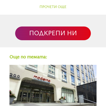
използва средствата на данъкоплатците на САЩ,
ПРОЧЕТИ ОЩЕ
за да подкрепи изследването за увеличаване на
действието на коронавирусите в лабораторията в
Ухан – изследване, което вероятно е довело до
създаването на COVID 19“,
уточнява
ПОДКРЕПИ НИ
Freepressjournal.
В последния ден от миналата седмица пред CBS,
представител на USAID съобщи, че вероятно
агенцията ще бъде контролирана по-изкъсо и за нея
Още по темата:
ще отговаря държавният секретар Марко Рубио.
Мъск обясни, че ще работи плътно с Рубио, „за да се
увери, че има подходящо командване и контрол на
тези агенции“, защото сега само между 10 до 30
процента от американското финансиране за
развитие, управлявано от USAID, всъщност отива
за помощи. Експертите по хуманитарна помощ
подложиха тези числа на ожесточен дебат.