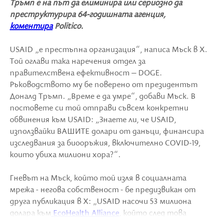
Тръмп е на път да елиминира или сериозно да
преструктурира 64-годишната агенция,
коментира
Politico.
USAID „е престъпна организация“, написа Мъск в X.
Той оглави така наречения отдел за
правителствена ефективност – DOGE.
Ръководството му бе поверено от президентът
Доналд Тръмп. „Време е да умре“, добави Мъск. В
постовете си той отправи съвсем конкретни
обвинения към USAID: „Знаете ли, че USAID,
използвайки ВАШИТЕ долари от данъци, финансира
изследвания за биооръжия, включително COVID-19,
които убиха милиони хора?“.
Гневът на Мъск, който той изля в социалната
мрежа - негова собственост - бе предизвикан от
друга публикация в Х: „USAID насочи 53 милиона
долара към
EcoHealth Alliance
, който след това