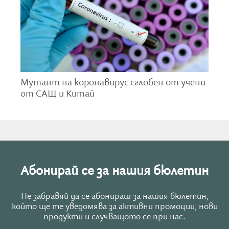
Какво е USAID?
Американската агенция за
международно развитие е водещата
агенция на федералното
Мутант на коронавирус сглобен от учени
правителство за международна
от САЩ и Китай
помощ и помощ за развитие.
Създадена през 1961 г., когато
президентът Джон Ф. Кенеди
подписва Закона за чуждестранна
помощ, USAID „работи за
прекратяване на крайната глобална
Абонирай се за нашия бюлетин
бедност и за да даде възможност на
устойчивите, демократични
Не забравяй да се абонираш за нашия бюлетин,
общества да реализират своя
който ще те уведомява за активни промоции, нови
потенциал“, според сайта на
продукти и случващото се при нас.
агенцията,
цитиран
от CBSnews.