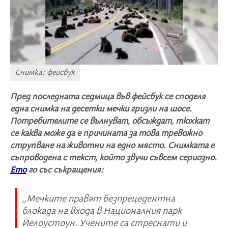
Снимка: фейсбук
Пред последната седмица във фейсбук се споделя
една снимка на десетки мечки гризли на шосе.
Потребителите се вълнуват, обсъждат, тюхкат
се каква може да е причината за това тревожно
струпване на животни на едно място. Снимката е
съпроводена с текст, който звучи съвсем сериозно.
Ето
го със съкращения:
„Мечките правят безпрецедентна
блокада на входа в Националния парк
Йелоустоун. Учените са стреснати и