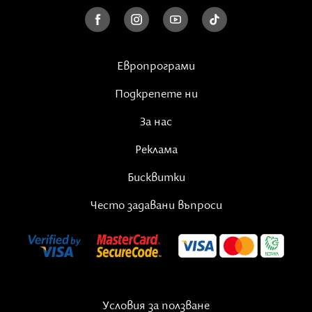
фотография с AI“. Дни по-късно, на 5 март,
мениджър на страницата на Bear's World
редактира публикацията и премахва този надпис.
Европрограми
Подкрепете ни
За нас
Реклама
Бисквитки
Често задавани въпроси
Условия за ползване