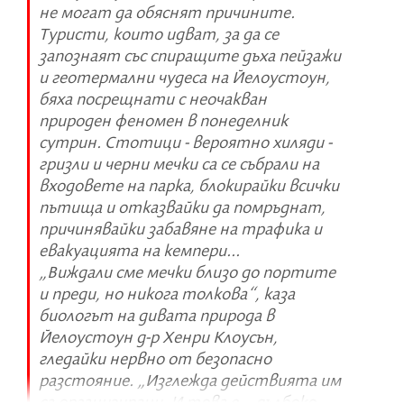
не могат да обяснят причините.
Туристи, които идват, за да се
запознаят със спиращите дъха пейзажи
и геотермални чудеса на Йелоустоун,
бяха посрещнати с неочакван
природен феномен в понеделник
сутрин. Стотици - вероятно хиляди -
гризли и черни мечки са се събрали на
входовете на парка, блокирайки всички
пътища и отказвайки да помръднат,
причинявайки забавяне на трафика и
евакуацията на кемпери...
„Виждали сме мечки близо до портите
и преди, но никога толкова“, каза
биологът на дивата природа в
Йелоустоун д-р Хенри Клоусън,
гледайки нервно от безопасно
разстояние. „Изглежда действията им
са организирани. И това е... дълбоко