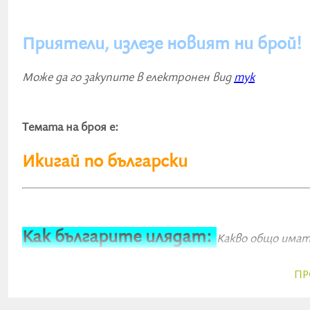
Приятели, излезе новият ни брой!
Може да го закупите в електронен вид
тук
Темата на броя е:
Икигай по български
Как българите илядат:
Какво общо имат
столетници, които никога не са чували думата „ики
ПР
Докато има смисъл, има и живот
!