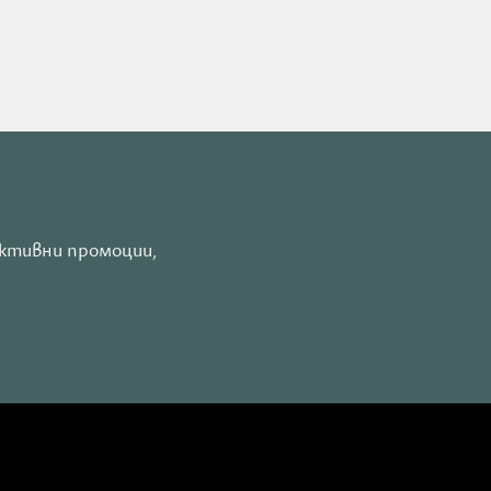
 а
а
активни промоции,