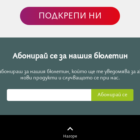
смисъла и истинската медицина
ПОДКРЕПИ НИ
ет.
Истинската цел не е просто удължаване на живота,
аба Дойка за дълъг живот и истинска, безразсъдна, пълн
Абонирай се за нашия бюлетин
е абонираш за нашия бюлетин, който ще те уведомява за 
нови продукти и случващото се при нас.
Абонирай се
Нагоре