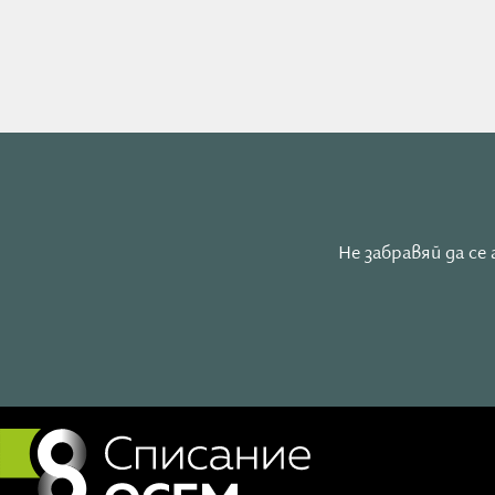
Анхел - работещ и до днес лекар, за дълголетието, 
Дълголетието не е въпрос на късм
увеличаване на здравите години
Как се живее до 100:
Простите правила на б
свобода
Не забравяй да с