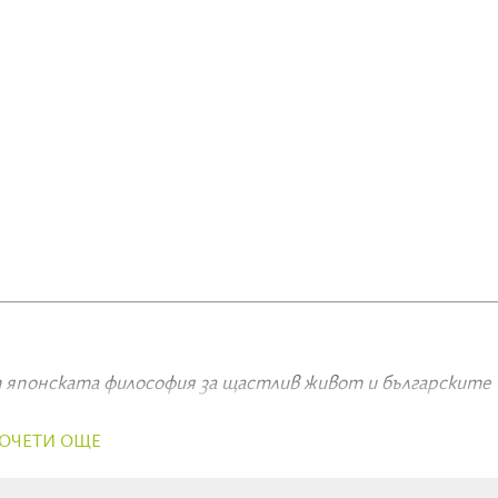
 японската философия за щастлив живот и българските
гай“
ОЧЕТИ ОЩЕ
И
нтервю със знаменития 102-годишен д-р Исмаел Муньос